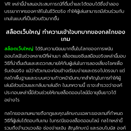
VR เหล่านี้นำเสนอประสบการณ์ที่ดื่มด่ำและโต้ตอบได้ซึ่งจำลอง
บรรยากาศของคาสิโนในชีวิตจริง ทำให้ผู้เล่นสามารถมีส่วนร่วมกับ
เกมในแบบที่เป็นส่วนตัวมากขึ้น
สล็อตเว็บใหญ่ ทำความเข้าใจบทบาทของกลไกของ
เกม
สล็อตเว็บใหญ่
ได้รับความนิยมมากขึ้นในโลกของการพนัน
ออนไลน์ในช่วงหลายปีที่ผ่านมา สล็อตแมชชีนเสมือนจริงเหล่านี้มอบ
วิธีที่น่าตื่นเต้นและสะดวกสบายให้กับผู้เล่นในการลองเสี่ยงโชคเพื่อ
รับเงินจริง แม้ว่าตัวเกมจะค่อนข้างเรียบง่ายและตรงไปตรงมา แต่
กลไกพื้นฐานและระบบความก้าวหน้ามีบทบาทสำคัญในการทำให้ผู้
เล่นมีส่วนร่วมและกลับมาเล่นอีก ในบทความนี้ เราจะสำรวจว่าองค์
ประกอบเหล่านี้มีส่วนช่วยให้เกมสล็อตออนไลน์มีอายุยืนยาวได้
อย่างไร
กลไกของเกมหมายถึงกฎและคุณลักษณะเฉพาะของเกมที่กำหนด
วิธีที่ผู้เล่นโต้ตอบกับเกม ในกรณีของสล็อตออนไลน์ กลไกเหล่านี้
รวมถึงจำนวนวงล้อ ช่องจ่ายเงิน สัญลักษณ์ และรอบโบนัส องค์