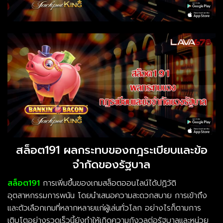
สล็อต191 ผลกระทบของกฎระเบียบและข้อ
จำกัดของรัฐบาล
สล็อต191
การเพิ่มขึ้นของเกมสล็อตออนไลน์ได้ปฏิวัติ
อุตสาหกรรมการพนัน โดยนำเสนอความสะดวกสบาย การเข้าถึง
และตัวเลือกเกมที่หลากหลายแก่ผู้เล่นทั่วโลก อย่างไรก็ตามการ
เติบโตอย่างรวดเร็วนี้ยังทำให้เกิดความกังวลต่อรัฐบาลและหน่วย