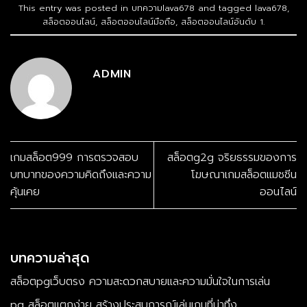
This entry was posted in
บทความlava678
and tagged
lava678
,
สล็อตออนไลน์
,
สล็อตออนไลน์มือถือ
,
สล็อตออนไลน์อันดับ 1
.
ADMIN
เกมสล็อต999 การตรวจสอบ
สล็อตg2g จริยธรรมของการ
บทบาทของความคิดถึงและความ
โฆษณาเกมสล็อตแมชชีน
คุ้นเคย
ออนไลน์
บทความล่าสุด
สล็อตpgเว็บตรง ความสะดวกสบายและความมั่นใจในการเล่น
pg สล็อตแตกง่าย สร้างประสบการณ์เล่นเกมที่น่าทึ่ง