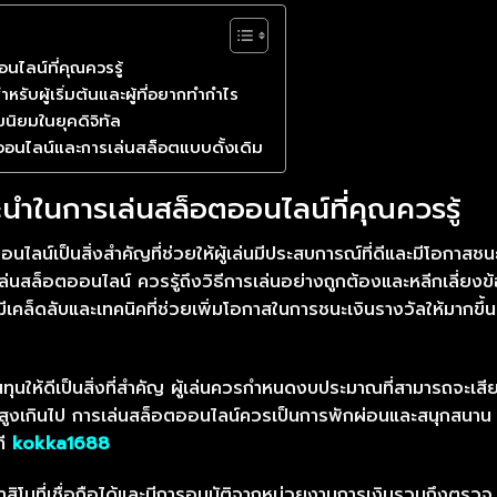
ไลน์ที่คุณควรรู้
ับผู้เริ่มต้นและผู้ที่อยากทำกำไร
นิยมในยุคดิจิทัล
อนไลน์และการเล่นสล็อตแบบดั้งเดิม
ำในการเล่นสล็อตออนไลน์ที่คุณควรรู้
นไลน์เป็นสิ่งสำคัญที่ช่วยให้ผู้เล่นมีประสบการณ์ที่ดีและมีโอกาสชน
รเล่นสล็อตออนไลน์ ควรรู้ถึงวิธีการเล่นอย่างถูกต้องและหลีกเลี่ยงข
มีเคล็ดลับและเทคนิคที่ช่วยเพิ่มโอกาสในการชนะเงินรางวัลให้มากขึ้น
ุนให้ดีเป็นสิ่งที่สำคัญ ผู้เล่นควรกำหนดงบประมาณที่สามารถจะเสีย
ราสูงเกินไป การเล่นสล็อตออนไลน์ควรเป็นการพักผ่อนและสนุกสนาน
ที
kokka1688
ิโนที่เชื่อถือได้และมีการอนุมัติจากหน่วยงานการเงินรวมถึงตรวจ