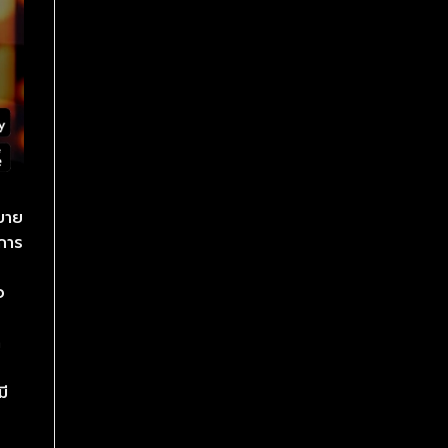
สบาย
 การ
จ
ค
มี