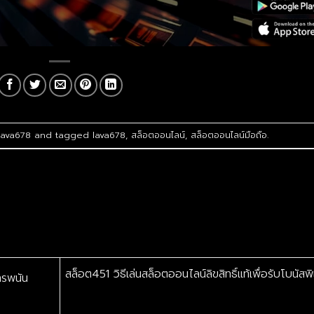
lava678
and tagged
lava678
,
สล็อตออนไลน์
,
สล็อตออนไลน์มือถือ
.
สล็อต451 วิธีเล่นสล็อตออนไลน์ลิขสิทธิ์แท้เพื่อรับโบนัสพ
รพนัน