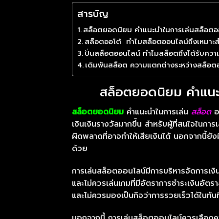
สารบัญ
สล็อตยอดนิยม คำแนะนำในการเล่นสล็อตออน
สล็อตออโต้ ทำไมสล็อตออนไลน์ถึงเหมาะสำหร
ปั่นสล็อตออนไลน์ ทำไมสล็อตถึงได้รับความ
เดิมพันสล็อต ความแตกต่างระหว่างสล็อตอ
สล็อตยอดนิยม คำแนะน
สล็อตยอดนิยม
คำแนะนำในการเล่น
สล็อต
ออ
เงินเงินรางวัลมากขึ้น สำหรับผู้ที่สนใจในกา
ผิดพลาดที่อาจทำให้เสียเงินได้ นอกจากนี้ยัง
ด้วย
การเล่นสล็อตออนไลน์มีการบริหารจัดการเงินท
และไม่ควรเล่นเกมที่มีอัตราการชำระเงินอัต
และไม่ควรมองเป็นกิจว่าการรวยเร็วได้ในทัน
นอกจากนี้ การเล่นสล็อตออนไลน์ควรเลือกคาส