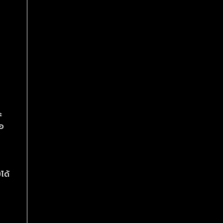
ะ
้อ
ได้