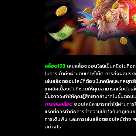
สล็อต193
เล่นสล็อตออนไลน์เป็นหนึ่งในกิจกร
ในการเข้าถึงผ่านอินเทอร์เน็ต การส่งผลประโย
เล่นสล็อตออนไลน์ก็ต้องมีเทคนิคและกลยุทธ์ที
เทคนิคเบื้องต้นที่ช่วยให้คุณสามารถเริ่มต้นเ
นั้นอาจจะทำให้คุณรู้สึกยากลำบากในขั้นตอน
การเล่นสล็อต
ออนไลน์สามารถทำได้ผ่านการฝ
แรกที่ควรทำคือการทำความเข้าใจกับกฎเกมข
การเดิมพัน และการเล่นสล็อตออนไลน์ต่าง ๆ เ
อย่างไร