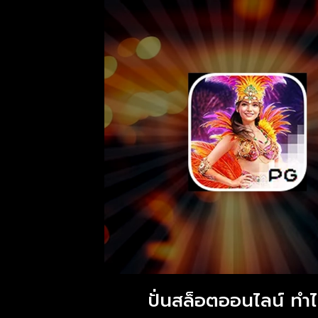
ปั่นสล็อตออนไลน์ ทำไ