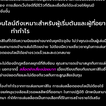
ารเลือกเว็บไซต์ที่มีรีวิวที่ดีและเชื่อถือได้จะช่วยให้คุณมี
่งขึ้น
น์ถึงเหมาะสำหรับผู้เริ่มต้นและผู้ที่อย
ทำกำไร
นที่ได้รับความนิยมอย่างมากในยุคปัจจุบัน ไม่ว่าคุณจะเป็นผู้เล่นม
ุกคนสามารถเข้ามาเล่นได้โดยง่าย ไม่ต้องมีความเชี่ยวชาญในการเล่น
็อตออนไลน์ได้อย่างรวดเร็วและสะดวกสบาย
ราะไม่ต้องมีกฎหรือกลยุทธ์ที่ซับซ้อน คุณสามารถเข้ามาสนุกกับการเล
ิน นอกจากนี้
สล็อตยังเสี่ยงน้อยมาก
เมื่อเปรียบเทียบกับเกมคาสิโนอื
้อย่างปลอดภัยและไม่ต้องกังวลกับการสูญเสียเงินทุน
ยที่จะทำกำไรจากการเล่นเกมคาสิโน การเล่นสล็อตออนไลน์ไม่ต้องใช้
งแค่หมุนวงล้อแล้วรอผลลัพธ์ที่ออกมา ในทางปฏิบัติ นักพนันสาม
มา ทำให้การเล่นสล็อตเป็นทางเลือกที่ดีในการสร้างรายได้เสริม