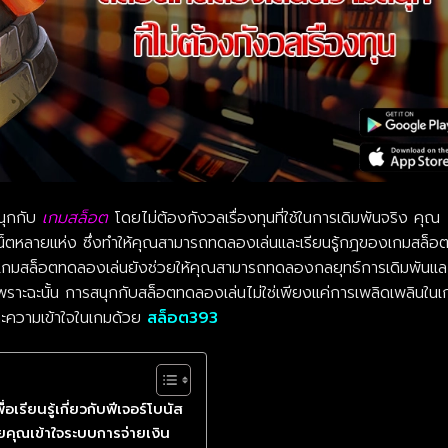
สนุกกับ
เกมสล็อต
โดยไม่ต้องกังวลเรื่องทุนที่ใช้ในการเดิมพันจริง คุณ
น็ตหลายแห่ง ซึ่งทำให้คุณสามารถทดลองเล่นและเรียนรู้กฎของเกมสล็อ
ล่นเกมสล็อตทดลองเล่นยังช่วยให้คุณสามารถทดลองกลยุทธ์การเดิมพันและ
เพราะฉะนั้น การสนุกกับสล็อตทดลองเล่นไม่ใช่เพียงแค่การเพลิดเพลินในเ
และความเข้าใจในเกมด้วย
สล็อต393
ียนรู้เกี่ยวกับฟีเจอร์โบนัส
คุณเข้าใจระบบการจ่ายเงิน