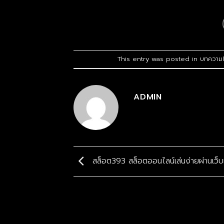
This entry was posted in
บทความ
ADMIN
สล็อต393 สล็อตออนไลน์เล่นง่ายผ่านเว็บเ