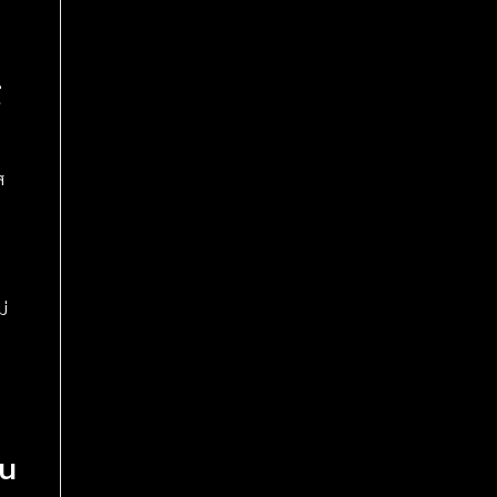
์
ส
ม่
ิน