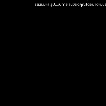
รสนิยมและรูปแบบการเล่นของคุณได้อย่างแม่น