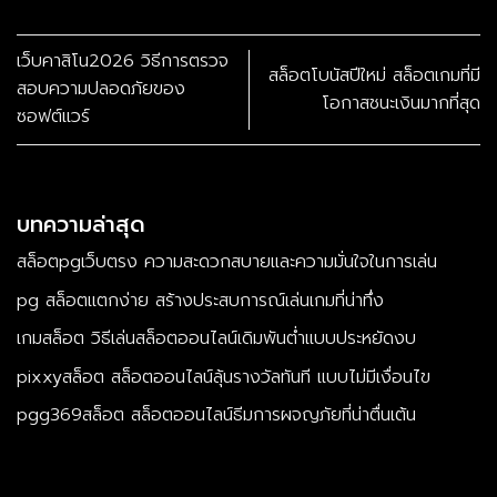
เว็บคาสิโน2026 วิธีการตรวจ
สล็อตโบนัสปีใหม่ สล็อตเกมที่มี
สอบความปลอดภัยของ
โอกาสชนะเงินมากที่สุด
ซอฟต์แวร์
บทความล่าสุด
สล็อตpgเว็บตรง ความสะดวกสบายและความมั่นใจในการเล่น
pg สล็อตแตกง่าย สร้างประสบการณ์เล่นเกมที่น่าทึ่ง
เกมสล็อต วิธีเล่นสล็อตออนไลน์เดิมพันต่ำแบบประหยัดงบ
pixxyสล็อต สล็อตออนไลน์ลุ้นรางวัลทันที แบบไม่มีเงื่อนไข
pgg369สล็อต สล็อตออนไลน์ธีมการผจญภัยที่น่าตื่นเต้น