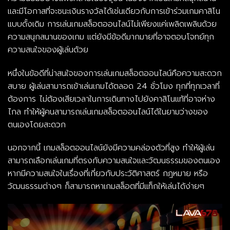
และมีโอกาสที่จะชนะเงินรางวัลได้เช่นเดียวกับการเข้าร่วมเกมคาสิโน
แบบดั้งเดิม การเล่นเกมสล็อตออนไลน์ไม่เพียงแค่เพลิดเพลินด้วย
ความสนุกสนานของเกม แต่ยังมีข้อดีมากมายที่อาจตอบโจทย์ทุก
ความสนใจของผู้เล่นด้วย
หนึ่งในข้อดีที่น่าสนใจของการเล่นเกมสล็อตออนไลน์คือความสะดวก
สบาย ผู้เล่นสามารถเข้าเล่นเกมได้ตลอด 24 ชั่วโมง ทุกที่ทุกเวลาที่
ต้องการ ไม่ต้องเสียเวลาในการเดินทางไปยังคาสิโนแท้ที่อาจห่าง
ไกล ทำให้ผู้คนสามารถเล่นเกมสล็อตออนไลน์ได้ในยามว่างของ
ตนเองโดยสะดวก
นอกจากนี้ เกมสล็อตออนไลน์ยังมีความคล่องตัวที่สูง ทำให้ผู้เล่น
สามารถเลือกเล่นเกมที่ตรงกับความสนใจและวัฒนธรรมของตนเอง
หากมีความสนใจในเรื่องที่เกี่ยวกับประวัติศาสตร์ กฎหมาย หรือ
วัฒนธรรมต่างๆ ก็สามารถหาเกมสล็อตที่มีแท็กให้เล่นได้ง่ายๆ