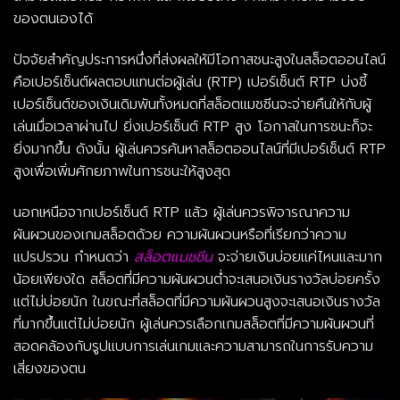
ของตนเองได้
ปัจจัยสำคัญประการหนึ่งที่ส่งผลให้มีโอกาสชนะสูงในสล็อตออนไลน์
คือเปอร์เซ็นต์ผลตอบแทนต่อผู้เล่น (RTP) เปอร์เซ็นต์ RTP บ่งชี้
เปอร์เซ็นต์ของเงินเดิมพันทั้งหมดที่สล็อตแมชชีนจะจ่ายคืนให้กับผู้
เล่นเมื่อเวลาผ่านไป ยิ่งเปอร์เซ็นต์ RTP สูง โอกาสในการชนะก็จะ
ยิ่งมากขึ้น ดังนั้น ผู้เล่นควรค้นหาสล็อตออนไลน์ที่มีเปอร์เซ็นต์ RTP
สูงเพื่อเพิ่มศักยภาพในการชนะให้สูงสุด
นอกเหนือจากเปอร์เซ็นต์ RTP แล้ว ผู้เล่นควรพิจารณาความ
ผันผวนของเกมสล็อตด้วย ความผันผวนหรือที่เรียกว่าความ
แปรปรวน กำหนดว่า
สล็อตแมชชีน
จะจ่ายเงินบ่อยแค่ไหนและมาก
น้อยเพียงใด สล็อตที่มีความผันผวนต่ำจะเสนอเงินรางวัลบ่อยครั้ง
แต่ไม่บ่อยนัก ในขณะที่สล็อตที่มีความผันผวนสูงจะเสนอเงินรางวัล
ที่มากขึ้นแต่ไม่บ่อยนัก ผู้เล่นควรเลือกเกมสล็อตที่มีความผันผวนที่
สอดคล้องกับรูปแบบการเล่นเกมและความสามารถในการรับความ
เสี่ยงของตน