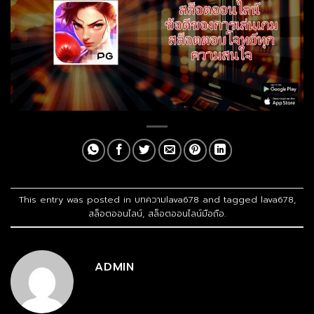
This entry was posted in
บทความlava678
and tagged
lava678
,
สล็อตออนไลน์
,
สล็อตออนไลน์มือถือ
.
ADMIN