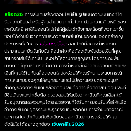
สล็อต26
การเล่นเกมสล็อตออนไลน์เป็นรูปแบบความบันเทิงที่ได้
รับความนิยมสำหรับผู้คนจำนวนมากทั่วโลก ด้วยความก้าวหน้าของ
เทคโนโลยี คาสิโนออนไลน์ทำให้ผู้เล่นเข้าถึงเกมสล็อตที่พวกเขาชื่น
ชอบได้ง่ายขึ้นจากความสะดวกสบายในบ้านของตนเองกฎสำคัญ
ประการหนึ่งในการ
เล่นเกมสล็อต
ออนไลน์คือการกำหนดงบ
ประมาณและยึดมั่นกับมัน สิ่งสำคัญคือต้องเดิมพันด้วยเงินที่คุณ
สามารถเสียได้เท่านั้น และอย่าไล่ตามการสูญเสียโดยการเดิมพัน
มากกว่าที่คุณสามารถจ่ายได้ การกำหนดขีดจำกัดเกี่ยวกับเวลาและ
เงินที่คุณใช้ไปกับสล็อตออนไลน์จะช่วยให้คุณรักษาประสบการณ์
การเล่นเกมของคุณให้สนุกสนานและไม่มีความเครียดอีกแง่มุมที่
สำคัญของการเล่นเกมสล็อตออนไลน์คือการเลือกคาสิโนออนไลน์ที่
มีชื่อเสียงและน่าเชื่อถือ ตรวจสอบให้แน่ใจว่าคาสิโนที่คุณเลือกได้
รับอนุญาตและควบคุมโดยหน่วยงานที่ได้รับการยอมรับเพื่อให้แน่ใจ
ว่าการเล่นเกมยุติธรรมและธุรกรรมที่ปลอดภัย การอ่านบทวิจารณ์
และการค้นคว้าเกี่ยวกับชื่อเสียงของคาสิโนสามารถช่วยให้คุณ
ตัดสินใจได้อย่างถูกต้อง
เว็บคาสิโน2026