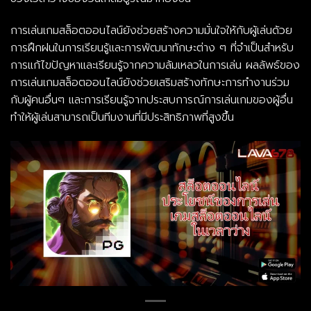
การเล่นเกมสล็อตออนไลน์ยังช่วยสร้างความมั่นใจให้กับผู้เล่นด้วย
การฝึกฝนในการเรียนรู้และการพัฒนาทักษะต่าง ๆ ที่จำเป็นสำหรับ
การแก้ไขปัญหาและเรียนรู้จากความล้มเหลวในการเล่น ผลลัพธ์ของ
การเล่นเกมสล็อตออนไลน์ยังช่วยเสริมสร้างทักษะการทำงานร่วม
กับผู้คนอื่นๆ และการเรียนรู้จากประสบการณ์การเล่นเกมของผู้อื่น
ทำให้ผู้เล่นสามารถเป็นทีมงานที่มีประสิทธิภาพที่สูงขึ้น