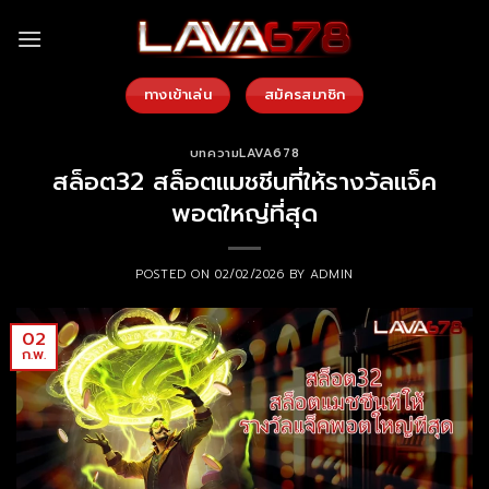
Skip
to
content
ทางเข้าเล่น
สมัครสมาชิก
บทความLAVA678
สล็อต32 สล็อตแมชชีนที่ให้รางวัลแจ็ค
พอตใหญ่ที่สุด
POSTED ON
02/02/2026
BY
ADMIN
02
ก.พ.