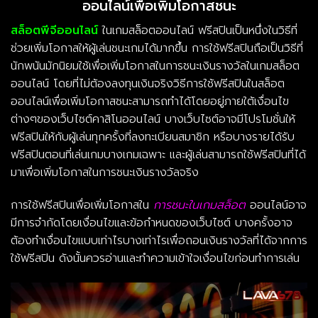
ออนไลน์เพื่อเพิ่มโอกาสชนะ
สล็อตพีจีออนไลน์
ในเกมสล็อตออนไลน์ ฟรีสปินเป็นหนึ่งในวิธีที่
ช่วยเพิ่มโอกาสให้ผู้เล่นชนะเกมได้มากขึ้น การใช้ฟรีสปินถือเป็นวิธีที่
นักพนันมักนิยมใช้เพื่อเพิ่มโอกาสในการชนะเงินรางวัลในเกมสล็อต
ออนไลน์ โดยที่ไม่ต้องลงทุนเงินจริงวิธีการใช้ฟรีสปินในสล็อต
ออนไลน์เพื่อเพิ่มโอกาสชนะสามารถทำได้โดยอยู่ภายใต้เงื่อนไข
ต่างๆของเว็บไซต์คาสิโนออนไลน์ บางเว็บไซต์อาจมีโปรโมชั่นให้
ฟรีสปินให้กับผู้เล่นทุกครั้งที่ลงทะเบียนสมาชิก หรือบางรายได้รับ
ฟรีสปินตอนที่เล่นเกมบางเกมเฉพาะ และผู้เล่นสามารถใช้ฟรีสปินที่ได้
มาเพื่อเพิ่มโอกาสในการชนะเงินรางวัลจริง
การใช้ฟรีสปินเพื่อเพิ่มโอกาสใน
การชนะในเกมสล็อต
ออนไลน์อาจ
มีการจำกัดโดยเงื่อนไขและข้อกำหนดของเว็บไซต์ บางครั้งอาจ
ต้องทำเงื่อนไขแบบเท่าไรบางเท่าไรเพื่อถอนเงินรางวัลที่ได้จากการ
ใช้ฟรีสปิน ดังนั้นควรอ่านและทำความเข้าใจเงื่อนไขก่อนทำการเล่น