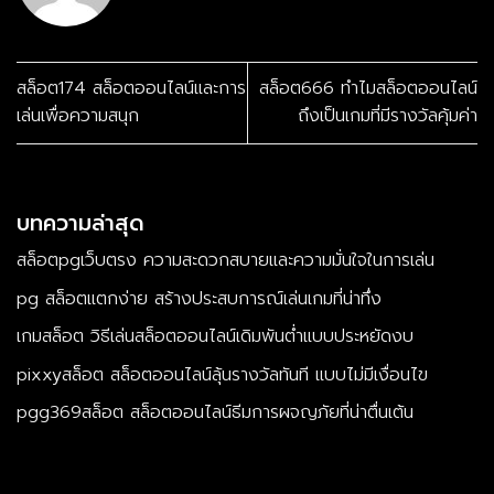
สล็อต174 สล็อตออนไลน์และการ
สล็อต666 ทำไมสล็อตออนไลน์
เล่นเพื่อความสนุก
ถึงเป็นเกมที่มีรางวัลคุ้มค่า
บทความล่าสุด
สล็อตpgเว็บตรง ความสะดวกสบายและความมั่นใจในการเล่น
pg สล็อตแตกง่าย สร้างประสบการณ์เล่นเกมที่น่าทึ่ง
เกมสล็อต วิธีเล่นสล็อตออนไลน์เดิมพันต่ำแบบประหยัดงบ
pixxyสล็อต สล็อตออนไลน์ลุ้นรางวัลทันที แบบไม่มีเงื่อนไข
pgg369สล็อต สล็อตออนไลน์ธีมการผจญภัยที่น่าตื่นเต้น