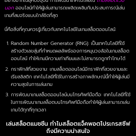
อย่างมากในยุคปัจจุบัน การพัฒนาเทคโนโลยีใน
เกมสล็อตเว็บ
นอก
ออนไลน์ทำให้ผู้เล่นสามารถเพลิดเพลินกับประสบการณ์เล่น
เกมที่สมจริงแบบใกล้ชิดที่สุด
นี่คือสิ่งที่คุณควรรู้เกี่ยวกับเทคโนโลยีในเกมสล็อตออนไลน์:
Random Number Generator (RNG): เป็นเทคโนโลยีที่ใช้
สร้างตัวเลขสุ่มที่กำหนดผลลัพธ์ของการหมุนวงล้อในเกมสล็อต
ออนไลน์ ทำให้เกมมีความเท่าเทียมและไม่สามารถถูกทำโทษได้
กราฟิกส์ที่สวยงาม: เกมสล็อตออนไลน์มีกราฟิกที่สวยงามและ
เรียลลิสติก เทคโนโลยีที่ใช้ในการสร้างภาพลักษณ์นี้ทำให้ผู้เล่นมี
ความสุขในการเล่นเกม
การพัฒนาเกมสล็อตออนไลน์บนโทรศัพท์มือถือ: เทคโนโลยีที่ใช้
ในการพัฒนาเกมสล็อตบนโทรศัพท์มือถือทำให้ผู้เล่นสามารถเล่น
เกมได้ทุกที่ทุกเวลา
เล่นสล็อตแมชชีน ทำไมสล็อตแจ็คพอตโปรเกรสซีฟ
ถึงมีความน่าสนใจ