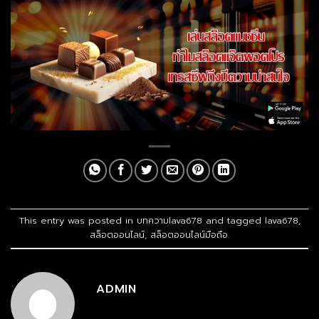
This entry was posted in
บทความlava678
and tagged
lava678
,
สล็อตออนไลน์
,
สล็อตออนไลน์มือถือ
.
ADMIN