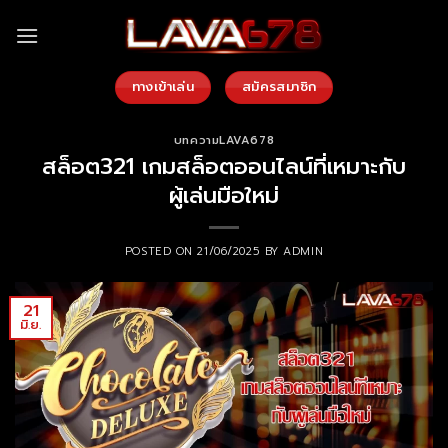
Skip
to
content
ทางเข้าเล่น
สมัครสมาชิก
บทความLAVA678
สล็อต321 เกมสล็อตออนไลน์ที่เหมาะกับ
ผู้เล่นมือใหม่
POSTED ON
21/06/2025
BY
ADMIN
21
มิ.ย.