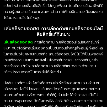
แปลกใหม่ เกมสล็อตลิขสิทธิ์แท้มักถูกพัฒนาโดยทีมงานมืออาชีพที่มี
ความรู้และความเชี่ยวชาญเฉพาะด้าน ทำให้เกมมีความเสถียรและเล่น
ได้อย่างราบรื่นไม่มีสะดุด
เล่นสล็อตยอดฮิต การเลือกค่ายเกมสล็อตออนไลน์
ลิขสิทธิ์แท้ที่เหมาะ
เล่นสล็อตยอดฮิต
การเลือกค่ายเกมสล็อตออนไลน์ลิขสิทธิ์แท้ที่
เหมาะกับสไตล์การเล่นของคุณเป็นขั้นตอนสำคัญสำหรับผู้ที่หลงใหล
ในการเสี่ยงโชคผ่านเกมดิจิทัล เกมสล็อตออนไลน์ไม่ได้เป็นเพียงแค่
เกมเพื่อความบันเทิง แต่ยังเป็นโอกาสในการชนะรางวัลที่มีมูลค่า
การทำความเข้าใจและเลือกค่ายเกมสล็อตที่เหมาะสมจะช่วยเสริม
สร้างประสบการณ์ในการเล่นให้ดียิ่งขึ้น
ปัจจัยแรกที่ควรคำนึงถึงคือความน่าเชื่อถือของค่ายเกม ค่ายเกม
สล็อตออนไลน์ที่มีลิขสิทธิ์แท้มักจะมีการรับรองคุณภาพจากหน่วย
งานทางด้านเกมหรือการเงิน ทำให้ผู้เล่นมั่นใจได้ว่าการเล่นเป็นไป
ตามมาตรฐานสากล อีกทั้งการมีลิขสิทธิ์แท้ยังหมายความว่าค่ายเกม
นั้นมีระบบรักษาความปลอดภัยที่ดี ซึ่งช่วยป้องกันข้อมูลส่วนตัวและ