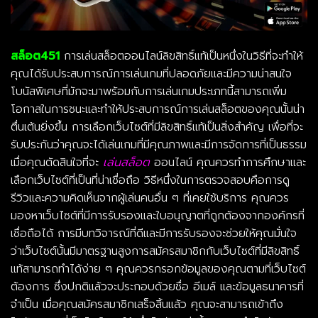
สล็อต451
การเล่นสล็อตออนไลน์ลิขสิทธิ์แท้เป็นหนึ่งในวิธีที่จะทำให้
คุณได้รับประสบการณ์การเล่นเกมที่ปลอดภัยและมีความน่าสนใจ
โบนัสพิเศษที่มักจะมาพร้อมกับการเล่นเกมประเภทนี้สามารถเพิ่ม
โอกาสในการชนะและทำให้ประสบการณ์การเล่นสล็อตของคุณนั้นน่า
ตื่นเต้นยิ่งขึ้น การเลือกเว็บไซต์ที่มีลิขสิทธิ์แท้เป็นสิ่งสำคัญ เพื่อที่จะ
รับประกันว่าคุณจะได้เล่นเกมที่มีคุณภาพและมีการจัดการที่เป็นธรรม
เมื่อคุณตัดสินใจที่จะ
เล่นสล็อต
ออนไลน์ คุณควรทำการศึกษาและ
เลือกเว็บไซต์ที่เป็นที่น่าเชื่อถือ วิธีหนึ่งในการตรวจสอบคือการดู
รีวิวและความคิดเห็นจากผู้เล่นคนอื่น ๆ ที่เคยใช้บริการ คุณควร
มองหาเว็บไซต์ที่มีการรับรองและใบอนุญาตที่ถูกต้องจากองค์กรที่
เชื่อถือได้ การมีบทวิจารณ์ที่ดีและมีการรับรองจะช่วยให้คุณมั่นใจ
ว่าเว็บไซต์นั้นมีมาตรฐานสูงการสมัครสมาชิกกับเว็บไซต์ที่มีลิขสิทธิ์
แท้สามารถทำได้ง่าย ๆ คุณควรกรอกข้อมูลของคุณตามที่เว็บไซต์
ต้องการ ซึ่งปกติแล้วจะประกอบด้วยชื่อ อีเมล์ และข้อมูลธนาคารที่
จำเป็น เมื่อคุณสมัครสมาชิกเสร็จสิ้นแล้ว คุณจะสามารถเข้าถึง