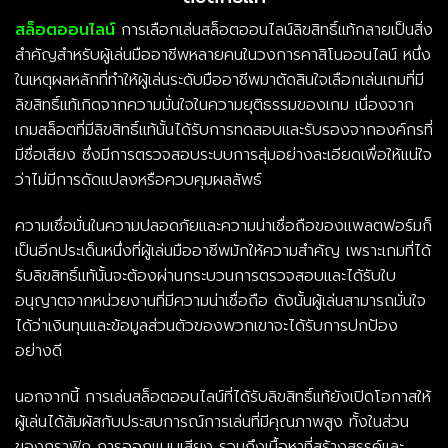
สล็อตออนไลน์
การเลือกเล่นสล็อตออนไลน์ลิขสิทธิ์แท้กลายเป็นสิ่ง
สำคัญสำหรับผู้เล่นมืออาชีพหลายคนในวงการคาสิโนออนไลน์ หนึ่ง
ในเหตุผลหลักที่ทำให้ผู้เล่นระดับมืออาชีพมาตัดสินใจเลือกเล่นเกมที่มี
ลิขสิทธิ์แท้เกิดจากความมั่นใจในความยุติธรรมของเกม เนื่องจาก
เกมสล็อตที่มีลิขสิทธิ์แท้นั้นได้รับการทดสอบและรับรองจากองค์กรที่
มีชื่อเสียง ซึ่งมีการตรวจสอบระบบการสุ่มอย่างละเอียดเพื่อให้แน่ใจ
ว่าไม่มีการดัดแปลงหรือควบคุมผลลัพธ์
ความเชื่อมั่นในความปลอดภัยและความน่าเชื่อถือของแพลตฟอร์มก็
เป็นอีกประเด็นหนึ่งที่ผู้เล่นมืออาชีพมักให้ความสำคัญ เพราะเกมที่ได้
รับลิขสิทธิ์แท้นั้นจะต้องผ่านกระบวนการตรวจสอบและได้รับใบ
อนุญาตจากหน่วยงานที่มีความน่าเชื่อถือ ดังนั้นผู้เล่นสามารถมั่นใจ
ได้ว่าเงินทุนและข้อมูลส่วนตัวของพวกเขาจะได้รับการปกป้อง
อย่างดี
นอกจากนี้ การเล่นสล็อตออนไลน์ที่ได้รับลิขสิทธิ์แท้ยังเปิดโอกาสให้
ผู้เล่นได้สัมผัสกับประสบการณ์การเล่นที่มีคุณภาพสูง ทั้งในส่วน
ของกราฟิก การออกแบบเสียง รวมถึงเนื้อหาที่สร้างสรรค์และ