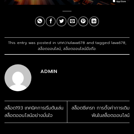
This entry was posted in
บทความlava678
and tagged
lava678
,
สล็อตออนไลน์
,
สล็อตออนไลน์มือถือ
.
ADMIN
สล็อต193 เทคนิคการเริ่มต้นเล่น
สล็อตซีเครท การตั้งค่าการเดิม
สล็อตออนไลน์อย่างมั่นใจ
พันในสล็อตออนไลน์