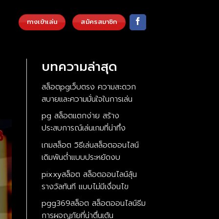
ทางเข้าเล่น
สมัครสมาชิก
บทความล่าสุด
สล็อตpgเว็บตรง ความสะดวก
สบายและความมั่นใจในการเล่น
pg สล็อตแตกง่าย สร้าง
ประสบการณ์เล่นเกมที่น่าทึ่ง
เกมสล็อต วิธีเล่นสล็อตออนไลน์
เดิมพันต่ำแบบประหยัดงบ
pixxyสล็อต สล็อตออนไลน์ลุ้น
รางวัลทันที แบบไม่มีเงื่อนไข
pgg369สล็อต สล็อตออนไลน์ธีม
การผจญภัยที่น่าตื่นเต้น