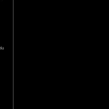
ก
ล่น
ล