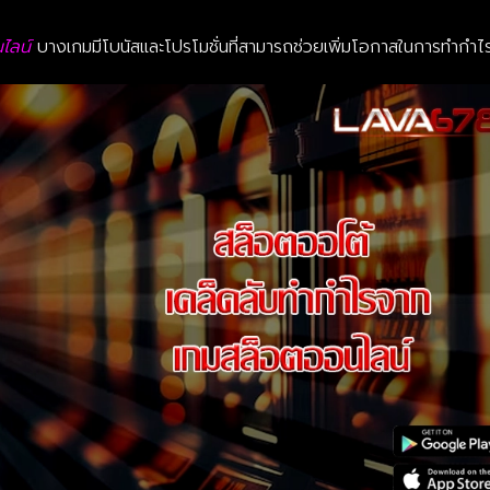
ไลน์
บางเกมมีโบนัสและโปรโมชั่นที่สามารถช่วยเพิ่มโอกาสในการทำกำไ