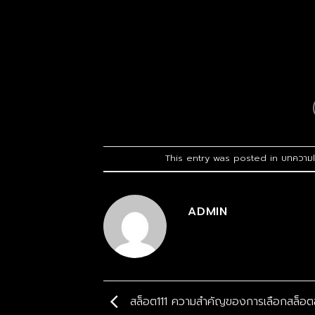
This entry was posted in
บทความ
ADMIN
สล็อต111 ความสำคัญของการเลือกสล็อตออ