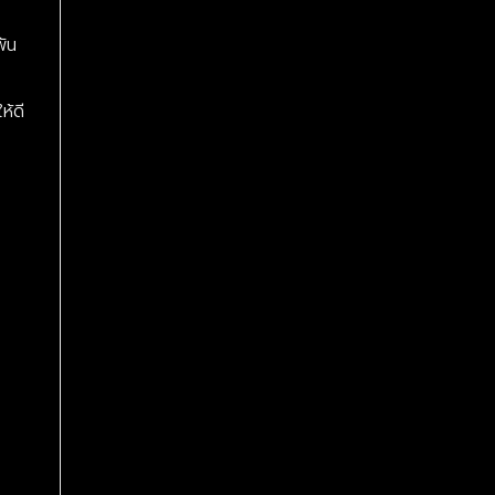
พัน
ห้ดี