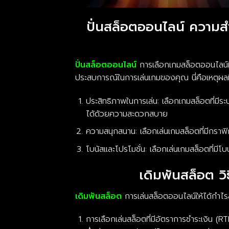
ปั่นสล็อตออนไลน์ ความส
ปั่นสล็อตออนไลน์
การเลือกเกมสล็อตออนไลน์ท
ประสบการณ์ในการเล่นเกมของคุณ นี่คือเหตุผลท
ประสิทธิภาพในการเล่น: เลือกเกมสล็อตที่มีระ
ได้ด้วยความสะดวกสบาย
ความสนุกสนาน: เลือกเล่นเกมสล็อตที่มีกราฟ
โบนัสและโปรโมชั่น: เลือกเล่นเกมสล็อตที่มีโ
เดิมพันสล็อต วิ
เดิมพันสล็อต
การเล่นสล็อตออนไลน์ให้ได้กำไรส
การเลือกเล่นสล็อตที่มีอัตราการชำระเงิน (RT