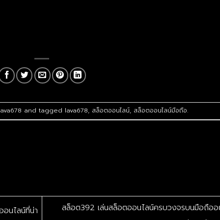
lava678
and tagged
lava678
,
สล็อตออนไลน์
,
สล็อตออนไลน์มือถือ
.
สล็อต392 เล่นสล็อตออนไลน์ครบวงจรบนมือถืออ
นไลน์ที่น่า