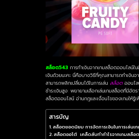
สล็อต543
การทำเงินจากเกมสล็อตออนไลน์ในมือถ
เงินด้วยนะคะ นี่คือบางวิธีที่คุณสามารถทำเงิน
สามารถพลิกเปลี่ยนได้ในการเล่น
สล็อต
ออนไลน์ 
ชำระเงินสูง: พยายามเลือกเล่นเกมสล็อตที่มีอัตร
สล็อตออนไลน์ อ่านกฎและเงื่อนไขของเกมให้รู้เพ
สารบัญ
สล็อตยอดนิยม การจัดการเงินในการเล่นเ
สล็อตออโต้ เคล็ดลับทำกำไรจากเกมสล็อ