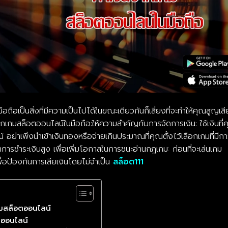
ือเป็นสิ่งที่มีความเป็นไปได้ในขณะเดียวกันก็เสี่ยงที่จะทำให้คุณสูญเสี
จากเกมสล็อตออนไลน์ในมือถือ:ให้ความสำคัญกับการจัดการเงิน: ใช้เงินที่
อย่าเพิ่งนำเข้าเงินทองหรือจ่ายเกินประมาณที่คุณตั้งไว้เลือกเกมที่มีก
าการชำระเงินสูง เพื่อเพิ่มโอกาสในการชนะอ่านกฎเกม: ก่อนที่จะเล่นเกม
ื่อป้องกันการเสียเงินโดยไม่จำเป็น
สล็อต111
กมสล็อตออนไลน์
ตออนไลน์