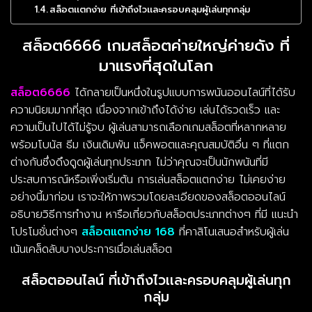
สล็อตเเตกง่าย ที่เข้าถึงไวเเละครอบคลุมผู้เล่นทุกกลุ่ม
สล็อต6666 เกมสล็อตค่ายใหญ่ค่ายดัง ที่
มาเเรงที่สุดในโลก
สล็อต6666
ได้กลายเป็นหนึ่งในรูปแบบการพนันออนไลน์ที่ได้รับ
ความนิยมมากที่สุด เนื่องจากเข้าถึงได้ง่าย เล่นได้รวดเร็ว และ
ความเป็นไปได้ไม่รู้จบ ผู้เล่นสามารถเลือกเกมสล็อตที่หลากหลาย
พร้อมโบนัส ธีม เงินเดิมพัน แจ็คพอตและคุณสมบัติอื่น ๆ ที่แตก
ต่างกันซึ่งดึงดูดผู้เล่นทุกประเภท ไม่ว่าคุณจะเป็นนักพนันที่มี
ประสบการณ์หรือเพิ่งเริ่มต้น การเล่นสล็อตแตกง่าย ไม่เคยง่าย
อย่างนี้มาก่อน เราจะให้ภาพรวมโดยละเอียดของสล็อตออนไลน์
อธิบายวิธีการทำงาน หารือเกี่ยวกับสล็อตประเภทต่างๆ ที่มี แนะนำ
โปรโมชั่นต่างๆ
สล็อตแตกง่าย 168
ที่คาสิโนเสนอสำหรับผู้เล่น
เน้นเคล็ดลับบางประการเมื่อเล่นสล็อต
สล็อตออนไลน์ ที่เข้าถึงไวเเละครอบคลุมผู้เล่นทุก
กลุ่ม