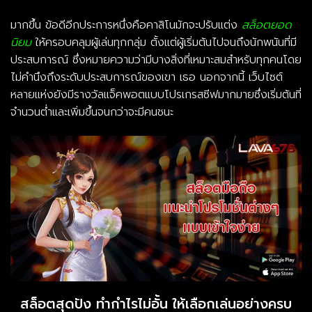
มากขึ้น ข้อดีอีกประการหนึ่งคือคาสิโนมักจะปรับแต่ง
สล็อตยอด
นิยม
ให้ครอบคลุมผู้เล่นทุกกลุ่ม ตั้งแต่ผู้เริ่มต้นไปจนถึงนักพนันที่มี
ประสบการณ์ ซึ่งหมายความว่ามีบางสิ่งที่เหมาะสมสำหรับทุกคนโดย
ไม่คำนึงถึงระดับประสบการณ์ของเขา เธอ นอกจากนี้ เว็บไซต์
หลายแห่งยังมีรางวัลแจ็คพอตแบบโปรเกรสซีฟมากมายซึ่งเริ่มต้นที่
จำนวนต่ำและเพิ่มขึ้นจนกว่าจะมีคนชนะ
สล็อตสุดปัง ทำกำไรไม่อั้น ให้เลือกเล่นอย่างครบ