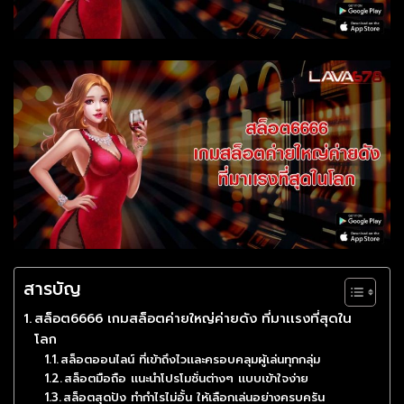
สารบัญ
สล็อต6666 เกมสล็อตค่ายใหญ่ค่ายดัง ที่มาเเรงที่สุดใน
โลก
สล็อตออนไลน์ ที่เข้าถึงไวเเละครอบคลุมผู้เล่นทุกกลุ่ม
สล็อตมือถือ เเนะนำโปรโมชั่นต่างๆ เเบบเข้าใจง่าย
สล็อตสุดปัง ทำกำไรไม่อั้น ให้เลือกเล่นอย่างครบครัน