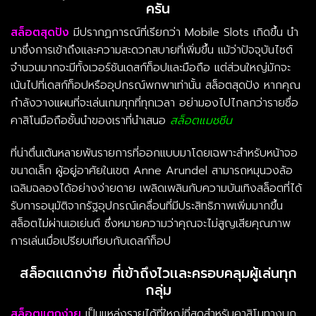
ครัน
สล็อตสุดปัง
มีปรากฏการณ์ที่เรียกว่า Mobile Slots เกิดขึ้น นำ
มาซึ่งการเข้าถึงและความสะดวกสบายที่เพิ่มขึ้น แม้ว่าปัจจุบันไซต์
จำนวนมากจะมีทั้งเวอร์ชันเดสก์ท็อปและมือถือ แต่ส่วนใหญ่มักจะ
เน้นไปที่เดสก์ท็อปหรืออุปกรณ์พกพาเท่านั้น สล็อตสุดปัง หากคุณ
กำลังวางแผนที่จะเล่นเกมทุกที่ทุกเวลา อย่ามองไปไกลกว่ารายชื่อ
คาสิโนมือถือชั้นนำของเราที่นำเสนอ
สล็อตแมชชีน
ที่น่าตื่นเต้นหลายพันรายการที่ออกแบบมาโดยเฉพาะสำหรับหน้าจอ
ขนาดเล็ก ผู้อยู่อาศัยในเขต Anne Arundel สามารถหมุนวงล้อ
เฉลิมฉลองได้อย่างง่ายดาย เพลิดเพลินกับความบันเทิงสล็อตที่ได้
รับการอนุมัติจากรัฐอุปกรณ์เคลื่อนที่มีประสิทธิภาพเพิ่มมากขึ้น
สล็อตไม่ผ่านเอเย่นต์ ซึ่งหมายความว่าคุณจะไม่สูญเสียคุณภาพ
การเล่นเมื่อเปรียบเทียบกับเดสก์ท็อป
สล็อตเเตกง่าย ที่เข้าถึงไวเเละครอบคลุมผู้เล่นทุก
กลุ่ม
สล็อตแตกง่าย
เป็นแหล่งรายได้ที่ใหญ่ที่สุดสำหรับคาสิโนทางบก