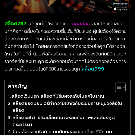
สล็อต787
อีกจุดที่ทำให้มินิเกมใน
เกมสล็อต
ออนไลน์เป็นสนุก
มากคือการเสี่ยงโชคและความตื่นเต้นที่มันเสนอ ผู้เล่นต้องใช้ความ
สำระใดในการตัดสินใจว่าจะเลือกที่จะทำภารกิจที่กล่าวถึงในมินิเกม
ดังกล่าวหรือไม่ โดยผลการตัดสินใจที่ดีอาจช่วยให้คุณได้รางวัล
ใหญ่ในท้ายที่นี้ ด้วยฟีลลิ่งจริงๆจากการเพลิดเพลินกับมินิเกมและ
รางวัลที่มันส่งมา คุณจะต้องถอนตัวมากๆไม่ต้องกังวลด้วยการ
เล่นเกมสล็อตออนไลน์ที่มีมินิเกมแสนสนุก
สล็อต999
สารบัญ
สล็อตเว็บนอก สล็อตที่มีธีมผจญภัยในยุคโบราณ
สล็อตยอดนิยม วิธีทำความเข้าใจกับระบบการหมุนวงล้อใน
สล็อต
สล็อตออโต้ รีวิวสล็อตที่มาพร้อมกับภาพและเสียงสุด
ตระการตา
ปั่นสล็อตออนไลน์ ความนิยมของเกมสล็อตที่มีความ