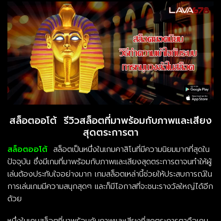
สล็อตออโต้ รีวิวสล็อตที่มาพร้อมกับภาพและเสียง
สุดตระการตา
สล็อตออโต้
สล็อตเป็นหนึ่งในเกมคาสิโนที่มีความนิยมมากที่สุดใน
ปัจจุบัน ซึ่งมีเกมที่มาพร้อมกับภาพและเสียงสุดตระการตาจนทำให้ผู้
เล่นต้องประทับใจอย่างมาก เกมสล็อตเหล่านี้ช่วยให้ประสบการณ์ใน
การเล่นเกมมีความสนุกสุดๆ และก็มีโอกาสที่จะชนะรางวัลใหญ่ได้อีก
ด้วย