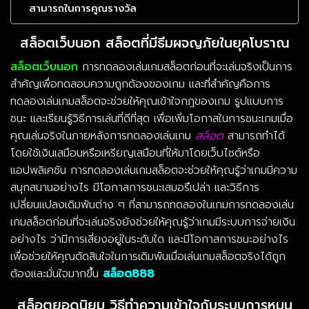
สามารถในการคูณรางวัล
สล็อตเว็บนอก สล็อตที่มีธีมผจญภัยในยุคโบราณ
สล็อตเว็บนอก
การทดลองเล่นเกมสล็อตก่อนที่จะเล่นจริงเป็นการ
สำคัญเพื่อทดสอบความถูกต้องของเกม และที่สำคัญคือการ
ทดลองเล่นเกมสล็อตจะช่วยให้คุณเข้าใจกฎของเกม รูปแบบการ
ชนะ และเรียนรู้วิธีการเล่นที่ดีที่สุด เพื่อเพิ่มโอกาสในการชนะเกมเมื่อ
คุณเล่นจริงในภายหลังการทดลองเล่นเกม
สล็อต
สามารถทำได้
โดยใช้เงินเสมือนหรือเหรียญเสมือนที่ให้มาโดยเว็บไซต์หรือ
แอปพลิเคชัน การทดลองเล่นเกมสล็อตจะช่วยให้คุณรู้ว่าเกมมีความ
สนุกสนานอย่างไร มีโอกาสการชนะเสมอรึเปล่า และวิธีการ
เปลี่ยนแปลงเดิมพันต่าง ๆ ที่สามารถทดลองในเกมการทดลองเล่น
เกมสล็อตก่อนที่จะเล่นจริงยังช่วยให้คุณรู้ว่าเกมมีระบบการจ่ายเงิน
อย่างไร ว่ามีการเสี่ยงอยู่ในระดับใด และมีโอกาสการชนะอย่างไร
เพื่อช่วยให้คุณตัดสินใจในการเดิมพันเมื่อเล่นเกมสล็อตจริงได้ถูก
ต้องและมั่นใจมากขึ้น
สล็อต888
สล็อตยอดนิยม วิธีทำความเข้าใจกับระบบการหมุน