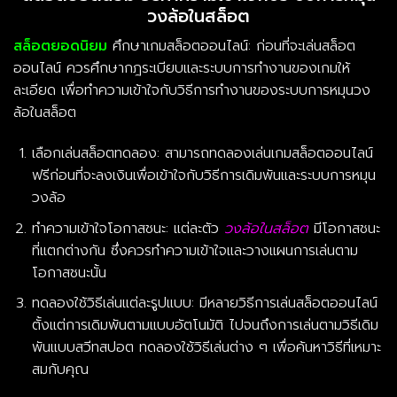
วงล้อในสล็อต
สล็อตยอดนิยม
ศึกษาเกมสล็อตออนไลน์: ก่อนที่จะเล่นสล็อต
ออนไลน์ ควรศึกษากฎระเบียบและระบบการทำงานของเกมให้
ละเอียด เพื่อทำความเข้าใจกับวิธีการทำงานของระบบการหมุนวง
ล้อในสล็อต
เลือกเล่นสล็อตทดลอง: สามารถทดลองเล่นเกมสล็อตออนไลน์
ฟรีก่อนที่จะลงเงินเพื่อเข้าใจกับวิธีการเดิมพันและระบบการหมุน
วงล้อ
ทำความเข้าใจโอกาสชนะ: แต่ละตัว
วงล้อในสล็อต
มีโอกาสชนะ
ที่แตกต่างกัน ซึ่งควรทำความเข้าใจและวางแผนการเล่นตาม
โอกาสชนะนั้น
ทดลองใช้วิธีเล่นแต่ละรูปแบบ: มีหลายวิธีการเล่นสล็อตออนไลน์
ตั้งแต่การเดิมพันตามแบบอัตโนมัติ ไปจนถึงการเล่นตามวิธีเดิม
พันแบบสวีทสปอต ทดลองใช้วิธีเล่นต่าง ๆ เพื่อค้นหาวิธีที่เหมาะ
สมกับคุณ