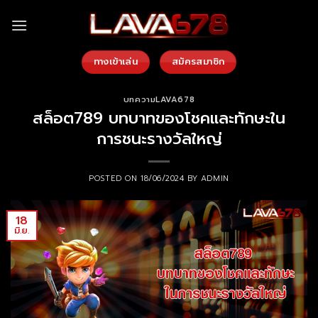
Skip
to
content
ทางเข้าเล่น
สมัครสมาชิก
บทความLAVA678
สล็อต789 บทบาทของโชคและทักษะใน
การชนะรางวัลใหญ่
POSTED ON
18/06/2024
BY
ADMIN
18
มิ.ย.