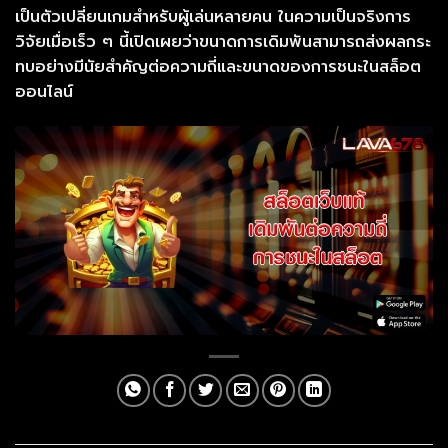
เป็นตัวเปลี่ยนเกมสำหรับผู้เล่นหลายคน ในความเป็นจริงการ
วิจัยเมื่อเร็ว ๆ นี้เปิดเผยว่าขนาดการเดิมพันสามารถส่งผลกระ
ทบอย่างมีนัยสำคัญต่อความถี่และขนาดของการชนะในสล็อต
ออนไลน์