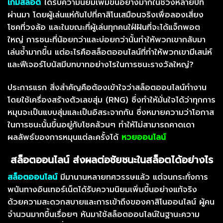
เกมสล็อต
ได้รับความนิยมเพิ่มขึ้นอย่างมากในช่วงหลายปีที่
ผ่านมา โดยผู้เล่นแห่กันไปที่คาสิโนเสมือนจริงเพื่อลองเสี่ยง
โชคที่วงล้อ และในขณะที่ผู้เล่นทุกคนใฝ่ฝันที่จะได้แจ็กพอต
ใหญ่ การชนะที่น้อยกว่าและบ่อยกว่านั้นทำให้พวกเขากลับมา
เล่นซ้ำมากขึ้น แต่อะไรคือสล็อตออนไลน์ที่ทำให้พวกเขามีเสน่ห์
และฟีเจอร์โบนัสมีบทบาทอย่างไรในการชนะรางวัลใหญ่?
ประการแรก สิ่งสำคัญคือต้องเข้าใจว่าสล็อตออนไลน์ทำงาน
โดยใช้เครื่องสร้างตัวเลขสุ่ม (RNG) ซึ่งทำให้มั่นใจได้ว่าทุกการ
หมุนจะเป็นแบบสุ่มและเป็นอิสระจากกัน ซึ่งหมายความว่าโอกาส
ในการชนะนั้นขึ้นอยู่กับโชคล้วนๆ ทำให้ไม่สามารถคาดเดา
ผลลัพธ์ของการหมุนแต่ละครั้งได้
หวยออนไลน์
สล็อตออนไลน์ ส่งผลต่อชัยชนะในสล็อตได้อย่างไร
สล็อตออนไลน์
มีมานานหลายทศวรรษแล้ว แต่จนกระทั่งการ
พนันทางอินเทอร์เน็ตได้รับความนิยมเพิ่มขึ้นอย่างแท้จริง
ด้วยความสะดวกสบายและการเข้าถึงของคาสิโนออนไลน์ ผู้คน
จำนวนมากขึ้นเรื่อยๆ หันมาใช้สล็อตออนไลน์ในฐานะความ