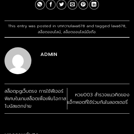
This entry was posted in
บทความlava678
and tagged
lava678
,
สล็อตออนไลน์
,
สล็อตออนไลน์มือถือ
.
ADMIN
สล็อตpgเว็บตรง การใช้ฟีเจอร์
หวย003 สำรวจแนวคิดของ
พิเศษในเกมสล็อตเพื่อเพิ่มโอกาส
แจ็กพอตที่ใช้ร่วมกันในลอตเตอรี่
โบนัสแตกง่าย