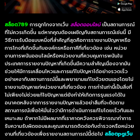
สล็อต789
การถูกโกงจากเว็บ
สล็อตออนไลน์
เป็นสถานการณ์
ที่ไม่ควรเกิดขึ้น แต่หากคุณต้องเผชิญกับสถานการณ์เช่นนี้ มี
วิธีการรับมือแบบหนึ่งที่สำคัญที่สุดคือการรายงานปัญหาหรือ
การโกงที่เกิดขึ้นกับองค์กรหรือภาคีที่เกี่ยวข้อง เช่น หน่วย
งานการพนันออนไลน์หรือหน่วยงานที่ควบคุมการพนันใน
ประเทศ
การรายงานปัญหาที่เกิดขึ้นมีความสำคัญเนื่องจากมัน
ช่วยให้มีการเคลื่อนไหวและการแก้ไขปัญหาได้อย่างรวดเร็ว
อย่าเหงากับสถานการณ์นี้และพยายามแก้ไขด้วยตนเองโดยไม่
รายงานปัญหาแก่หน่วยงานที่เกี่ยวข้อง การทำในท่านี้เป็นสิ่งที่
ไม่เพียงไม่ช่วยแก้ไขปัญหาแต่ยังทำให้เกิดการรุนแรงได้ใน
อนาคต
หลังจากการรายงานปัญหาแล้วอย่าลืมที่จะติดตาม
สถานการณ์เพื่อให้มั่นใจว่ามีการดำเนินการแก้ไขโดยเร็วทันและ
เหมาะสม ถ้าหากไม่มีผลมากที่เราคาดหวังควรพิจารณาทำการ
รับความรับผิดชอบและคุณสามารถติดต่อกับตำรวจหรือหน่วย
งานที่เกี่ยวข้องเพื่อรายงานสถานการณ์นี้ต่อไป
สล็อตpgเว็บ