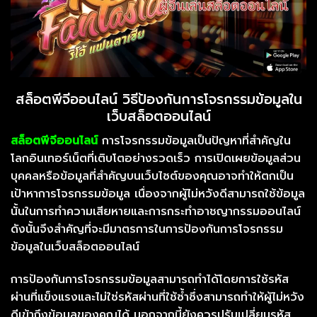
สล็อตพีจีออนไลน์ วิธีป้องกันการโจรกรรมข้อมูลใน
เว็บสล็อตออนไลน์
สล็อตพีจีออนไลน์
การโจรกรรมข้อมูลเป็นปัญหาที่สำคัญใน
โลกอินเทอร์เน็ตที่เติบโตอย่างรวดเร็ว การเปิดเผยข้อมูลส่วน
บุคคลหรือข้อมูลที่สำคัญบนเว็บไซต์ของคุณอาจทำให้ตกเป็น
เป้าหาการโจรกรรมข้อมูล เนื่องจากผู้ไม่หวังดีสามารถใช้ข้อมูล
นั้นในการทําความเสียหายและการกระทําอาชญากรรมออนไลน์
ดังนั้นจึงสําคัญที่จะมีมาตรการในการป้องกันการโจรกรรม
ข้อมูลในเว็บสล็อตออนไลน์
การป้องกันการโจรกรรมข้อมูลสามารถทําได้โดยการใช้รหัส
ผ่านที่แข็งแรงและไม่ใช่รหัสผ่านที่ใช้ซ้ำซึ่งสามารถทำให้ผู้ไม่หวัง
ดีเข้าถึงข้อมูลของคุณได้ นอกจากนี้ยังควรปรับเปลี่ยนรหัส