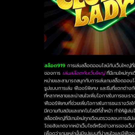
สล็อต919
การเล่นสล็อตออนไลน์กับเว็บใหญ่ที่มี
ของการ
เล่นสล็อตกับเว็บใหญ่
ที่มีเกมใหม่ทุกเด
หน่ายและสามารถสนุกกับการเล่นเกมสล็อตออนไลน์
รูปแบบการเล่น ฟีเจอร์พิเศษ และธีมที่แตกต่างก
ที่หลากหลายและน่าสนใจเพิ่มโอกาสในการชนะรางวั
ฟีเจอร์พิเศษที่ช่วยเพิ่มโอกาสในการชนะรางวัลให้ก
มีความทันสมัยและเทคโนโลยีที่ล้ำหน้า ทำให้ผู้เล่
สล็อตใหญ่ที่มีเกมใหม่ทุกเดือนตรวจสอบการอัปเ
โดยสังเกตจากหน้าเว็บไซต์หรือข่าวสารของเว็บไซ
เพื่อดูว่าเกมเหล่านั้นมีรูปแบบที่น่าสนใจและมีฟีเจอร