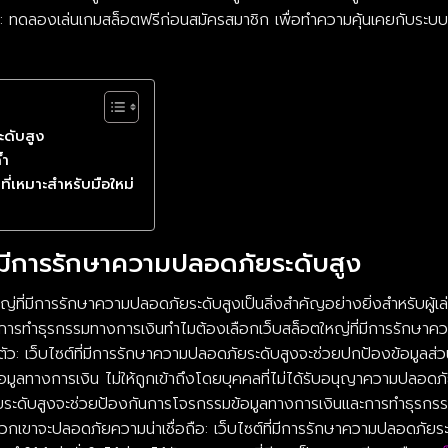
ี: ทดลองเล่นเกมสล็อตฟรีก่อนสมัครสมาชิก เพื่อทำความคุ้นเคยกับระบ
ะดับสูง
้ำ
ี่เหมาะสำหรับมือใหม่
ี่มีการรักษาความปลอดภัยระดับสูง
่ที่มีการรักษาความปลอดภัยระดับสูงเป็นสิ่งสำคัญอย่างยิ่งสำหรับผู้เล
การทำธุรกรรมทางการเงินทำไมต้องเลือกเว็บสล็อตใหญ่ที่มีการรักษาค
: เว็บไซต์ที่มีการรักษาความปลอดภัยระดับสูงจะช่วยปกป้องข้อมูลส่ว
และข้อมูลทางการเงิน ไม่ให้ถูกเข้าถึงโดยบุคคลที่ไม่ได้รับอนุญาความปลอดภ
ัยระดับสูงจะช่วยป้องกันการโจรกรรมข้อมูลทางการเงินและการทำธุรกรรม
องพวกเขาจะปลอดภัยความน่าเชื่อถือ: เว็บไซต์ที่มีการรักษาความปลอดภัยร