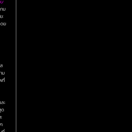
็บ
เกม
ย:
ลโดย
ัส
วาม
ที่
และ
สุด
ส:
งๆ