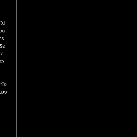
นไป
่วย
าร
รือ
ูง:
าว
้าใจ
วโมง