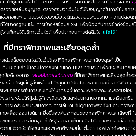
ียง ทำให้ผู้เล่นมั่นใจได้ว่าจะได้รับการบริการที่ดีและเป็นธรรมวิธีการเลือก
เว
งตรวจสอบใบอนุญาต: ตรวจสอบว่าเว็บไซต์มีใบอนุญาตในการให้บริการ
มน่าเชื่อถือและความโปร่งใสของเว็บไซต์ตรวจสอบระบบรักษาความปลอดภั
ได้มาตรฐาน เช่น การเข้ารหัสข้อมูล SSL เพื่อป้องกันการเข้าถึงข้อมู
กผู้เล่นที่เคยใช้บริการเว็บไซต์ เพื่อประกอบการตัดสินใจ
ufa191
 ที่มีกราฟิกภาพและเสียงสุดล้ำ
ารเล่นสล็อตออนไลน์ในเว็บใหญ่ที่มีกราฟิกภาพและเสียงสุดล้ำเป็น
ว็บไซต์เหล่านี้มักจะมีการลงทุนในเทคโนโลยีที่ทันสมัยเพื่อให้ผู้เล่นได้สัมผ
ี่สุดข้อดีของการ
เล่นสล็อตในเว็บใหญ่
ที่มีกราฟิกภาพและเสียงสุดล้ำค
งจะช่วยให้ผู้เล่นรู้สึกเหมือนได้หลุดเข้าไปในโลกของเกมอย่างแท้จริง ภาพ
วยเพิ่มอรรถรสในการเล่นเกมให้มากยิ่งขึ้นความเพลิดเพลินและความผ่อน
ไพเราะจะช่วยให้ผู้เล่นรู้สึกเพลิดเพลินและผ่อนคลายจากความเครียดหรือ
ำ: การได้สัมผัสประสบการณ์การเล่นเกมที่มีคุณภาพสูงทั้งในด้านกราฟิก
ล่นเกมสล็อตออนไลน์มากยิ่งขึ้นองค์ประกอบของกราฟิกภาพและเสียงที่ “
ดและรายละเอียดสูง ทำให้ผู้เล่นมองเห็นทุกสิ่งได้อย่างชัดเจนสีสันสดใ
ความมีชีวิตชีวาให้กับเกมเอฟเฟกต์พิเศษที่น่าตื่นตา: เอฟเฟกต์พิเศษต่า