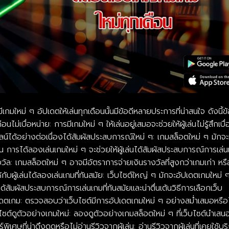
เกมใหม่ ๆ อัปเดตให้เล่นทุกเดือนนั้นมีข้อดีหลายประการที่น่าสนใจ ดังนี้ข้
ือนไม่เบื่อหน่าย: การมีเกมใหม่ ๆ ให้เล่นอยู่เสมอจะช่วยให้ผู้เล่นไม่รู้สึกเบื่
ได้อย่างต่อเนื่องได้สัมผัสประสบการณ์ใหม่ ๆ: เกมสล็อตใหม่ ๆ มักจะ
ัน การได้ลองเล่นเกมใหม่ ๆ จะช่วยให้ผู้เล่นได้สัมผัสประสบการณ์การเล่
ล: เกมสล็อตใหม่ ๆ อาจมีอัตราการจ่ายเงินรางวัลที่สูงกว่าเกมเก่า หรื
ับผู้เล่นได้ลองเล่นเกมที่ทันสมัย: เว็บไซต์ใหญ่ ๆ มักจะอัปเดตเกมใหม่ ๆ 
นได้สัมผัสประสบการณ์การเล่นเกมที่ทันสมัยและน่าตื่นเต้นวิธีการเลือกเว็บ
ดตเกม: ตรวจสอบว่าเว็บไซต์มีการอัปเดตเกมใหม่ ๆ อย่างสม่ำเสมอหรือไ
ต์ดูตัวอย่างเกมใหม่: ลองดูตัวอย่างเกมสล็อตใหม่ ๆ ที่เว็บไซต์นำเสน
์พิเศษที่น่าดึงดูดหรือไม่อ่านรีวิวจากผู้เล่น: อ่านรีวิวจากผู้เล่นที่เคยใช้บร