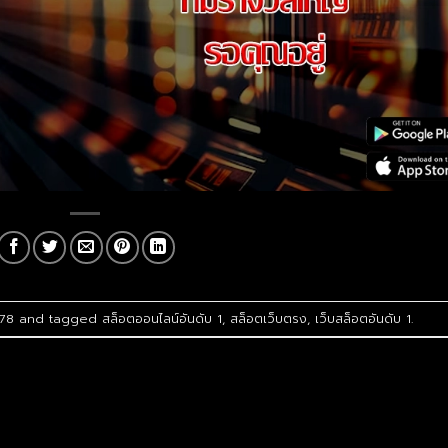
678
and tagged
สล็อตออนไลน์อันดับ 1
,
สล็อตเว็บตรง
,
เว็บสล็อตอันดับ 1
.