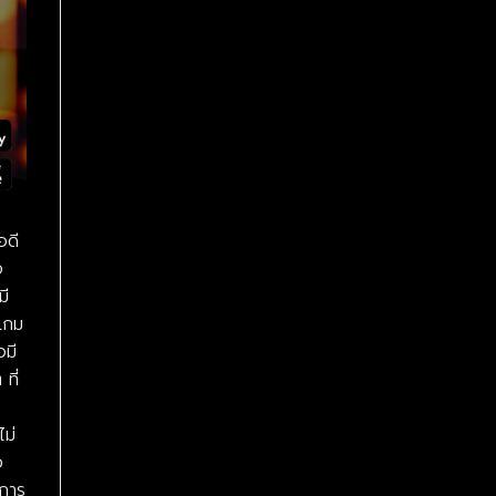
อดี
อ
มี
นเกม
อมี
ที่
ม่
อ
ิการ