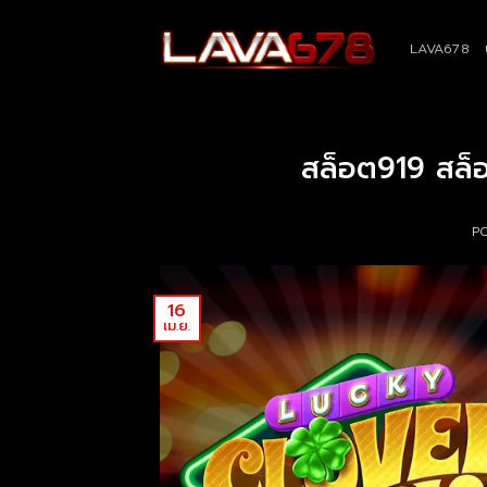
Skip
to
LAVA678
content
สล็อต919 สล็อต
P
16
เม.ย.