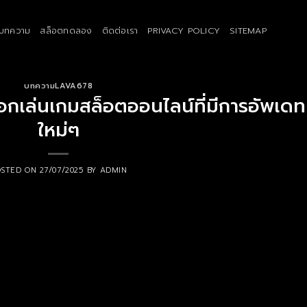
บทความ
สล็อตทดลอง
ติดต่อเรา
PRIVACY POLICY
SITEMAP
บทความLAVA678
อกเล่นเกมสล็อตออนไลน์ที่มีการอัพเดท
ใหม่ๆ
OSTED ON
27/07/2025
BY
ADMIN