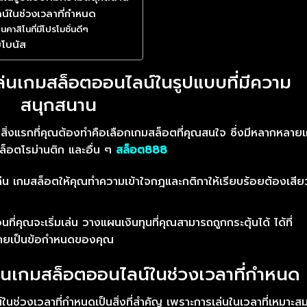
์ในช่วงเวลาที่กำหนด
าสิโนที่มีโปรโมชั่นดีๆ
ยโบนัส
เล่นเกมสล็อตออนไลน์ในรูปแบบที่มีความ
สนุกสนาน
 สิ่งแรกที่คุณต้องทำคือเลือกเกมสล็อตที่คุณสนใจ ซึ่งมีหลากหลาย
สล็อตโรม่านติก และอื่น ๆ
สล็อต888
เล่น เกมสล็อตให้คุณทำความเข้าใจกฎและกติกาให้เรียบร้อยต้องเสีย
่คุณจะเริ่มเล่น วางแผนเงินทุนที่คุณสามารถถูกกระตุ้นได้ ได้ที่
ท้ายเป็นข้อกำหนดของคุณ
่นเกมสล็อตออนไลน์ในช่วงเวลาที่กำหนด
ช่วงเวลาที่กำหนดเป็นสิ่งที่สำคัญ เพราะการเล่นในเวลาที่เหมาะส