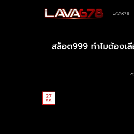
Skip
to
LAVA678
content
สล็อต999 ทำไมต้องเลื
P
27
ก.ค.