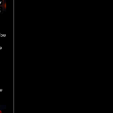
ช่วย
ใจ
่ม