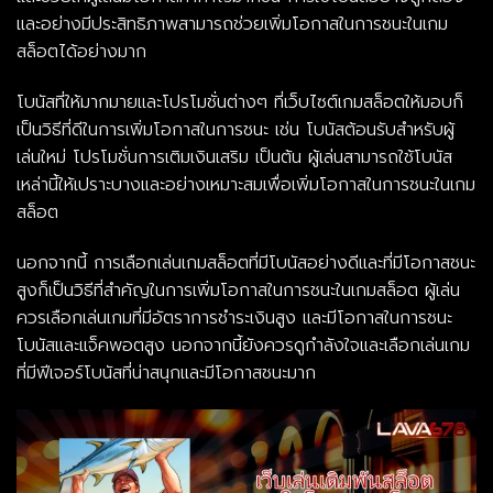
และอย่างมีประสิทธิภาพสามารถช่วยเพิ่มโอกาสในการชนะในเกม
สล็อตได้อย่างมาก
โบนัสที่ให้มากมายและโปรโมชั่นต่างๆ ที่เว็บไซต์เกมสล็อตให้มอบก็
เป็นวิธีที่ดีในการเพิ่มโอกาสในการชนะ เช่น โบนัสต้อนรับสำหรับผู้
เล่นใหม่ โปรโมชั่นการเติมเงินเสริม เป็นต้น ผู้เล่นสามารถใช้โบนัส
เหล่านี้ให้เปราะบางและอย่างเหมาะสมเพื่อเพิ่มโอกาสในการชนะในเกม
สล็อต
นอกจากนี้ การเลือกเล่นเกมสล็อตที่มีโบนัสอย่างดีและที่มีโอกาสชนะ
สูงก็เป็นวิธีที่สำคัญในการเพิ่มโอกาสในการชนะในเกมสล็อต ผู้เล่น
ควรเลือกเล่นเกมที่มีอัตราการชำระเงินสูง และมีโอกาสในการชนะ
โบนัสและแจ็คพอตสูง นอกจากนี้ยังควรดูกำลังใจและเลือกเล่นเกม
ที่มีฟีเจอร์โบนัสที่น่าสนุกและมีโอกาสชนะมาก