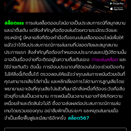
สล็อตsss
การเล่นสล็อตออนไลน์อาจเป็นประสบการณ์ที่สนุกสนาน
และน่าตื่นเต้น แต่สิ่งสำคัญคือต้องเล่นด้วยความระมัดระวังและ
ตระหนักรู้ มีหลายสิ่งที่ต้องคำนึงถึงขณะเล่นสล็อตออนไลน์เพื่อให้
แน่ใจว่าได้รับประสบการณ์การเล่นเกมที่ปลอดภัยและสนุกสนาน
ประการแรก สิ่งสำคัญคือต้องกำหนดงบประมาณและปฏิบัติตามนั้น
อาจเป็นเรื่องง่ายที่จะติดอยู่ในความตื่นเต้นของ
การเล่นสล็อต
และ
ใช้จ่ายเกินตัว ดังนั้น การมีงบประมาณที่ชัดเจนในใจจะช่วยป้องกัน
ไม่ให้สิ่งนี้เกิดขึ้นได้ ตรวจสอบให้แน่ใจว่าคุณเล่นการพนันด้วยเงินที่
คุณสามารถเสียได้เท่านั้น และหลีกเลี่ยงการไล่ตามการสูญเสียโดย
พยายามเอาเงินที่คุณเสียไปแล้วคืนมาอีกสิ่งหนึ่งที่ต้องระวังคือสิ่ง
ยัวยุที่จะเล่นเป็นเวลานาน การพนันเป็นเวลานานอาจทำให้เกิดความ
เหนื่อยล้าและตัดสินใจไม่ดี ซึ่งอาจส่งผลต่อประสบการณ์การเล่น
เกมโดยรวมของคุณ อย่าลืมพักเป็นระยะๆ และหยุดเล่นเกมเมื่อ
จำเป็นเพื่อฟื้นฟูและมีสมาธิอีกครั้ง
สล็อต567