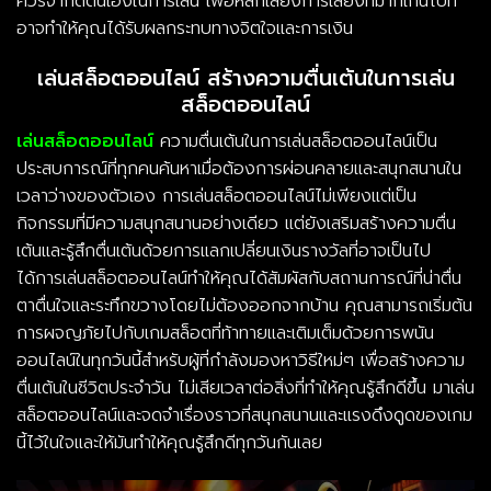
ควรจำกัดตนเองในการเล่น เพื่อหลีกเลี่ยงการเสี่ยงที่มากเกินไปที่
อาจทำให้คุณได้รับผลกระทบทางจิตใจและการเงิน
เล่นสล็อตออนไลน์ สร้างความตื่นเต้นในการเล่น
สล็อตออนไลน์
เล่นสล็อตออนไลน์
ความตื่นเต้นในการเล่นสล็อตออนไลน์เป็น
ประสบการณ์ที่ทุกคนค้นหาเมื่อต้องการผ่อนคลายและสนุกสนานใน
เวลาว่างของตัวเอง การเล่นสล็อตออนไลน์ไม่เพียงแต่เป็น
กิจกรรมที่มีความสนุกสนานอย่างเดียว แต่ยังเสริมสร้างความตื่น
เต้นและรู้สึกตื่นเต้นด้วยการแลกเปลี่ยนเงินรางวัลที่อาจเป็นไป
ได้การเล่นสล็อตออนไลน์ทำให้คุณได้สัมผัสกับสถานการณ์ที่น่าตื่น
ตาตื่นใจและระทึกขวางโดยไม่ต้องออกจากบ้าน คุณสามารถเริ่มต้น
การผจญภัยไปกับเกมสล็อตที่ท้าทายและเติมเต็มด้วยการพนัน
ออนไลน์ในทุกวันนี้สำหรับผู้ที่กำลังมองหาวิธีใหม่ๆ เพื่อสร้างความ
ตื่นเต้นในชีวิตประจำวัน ไม่เสียเวลาต่อสิ่งที่ทำให้คุณรู้สึกดีขึ้น มาเล่น
สล็อตออนไลน์และจดจำเรื่องราวที่สนุกสนานและแรงดึงดูดของเกม
นี้ไว้ในใจและให้มันทำให้คุณรู้สึกดีทุกวันกันเลย