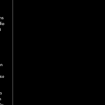
าร
ื่อ
ิ
าก
ตรง
รถ
ก
ับ