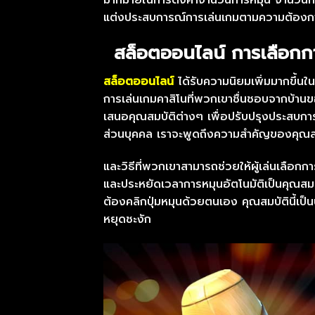
แต่งประสบการณ์การเล่นเกมตามความต้องการ
สล็อตออนไลน์
การเลือกกา
สล็อตออนไลน์
ได้รับความนิยมเพิ่มมากขึ้นใน
การเล่นเกมคาสิโนที่พวกเขาชื่นชอบจากบ้านข
เสนอคุณสมบัติต่างๆ เพื่อปรับปรุงประสบการ
ส่วนบุคคล
เราจะพูดถึงความสำคัญของคุณสมบ
และวิธีที่พวกเขาสามารถช่วยให้ผู้เล่นเลือกก
และประหยัดเวลา
การหมุนอัตโนมัติเป็นคุณสมบ
ต้องคลิกปุ่มหมุนด้วยตนเอง คุณสมบัตินี้เป็น
หยุดชะงัก