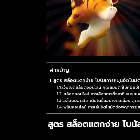
สารบัญ
สูตร สล็อตแตกง่าย โบนัสการหมุนอัตโนมัติ
เว็บไซต์สล็อตออนไลน์ คุณสมบัติที่ไม่ค่อยมีใ
สล็อตออนไลน์ การเลือกการตั้งค่าที่เหมาะส
สล็อตยอดฮิต เติบโตขึ้นอย่างต่อเนื่อง สู
พนันออนไลน์ การเล่นอัตโนมัติต่อพฤติกรร
สูตร สล็อตแตกง่าย โบนัส