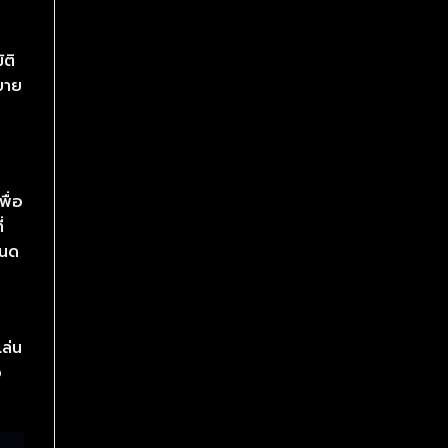
ัติ
สบาย
พื่อ
่
หนด
เล่น
ว