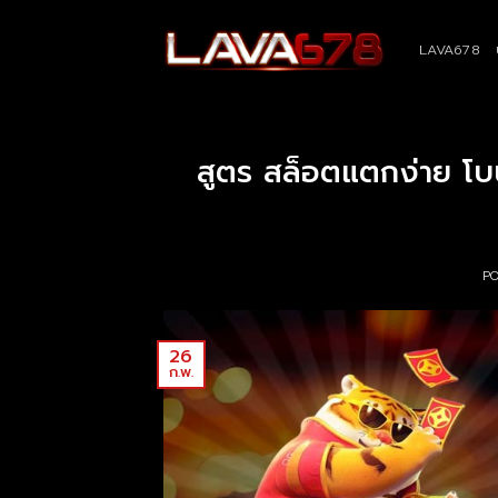
Skip
to
LAVA678
content
สูตร สล็อตแตกง่าย โบน
P
26
ก.พ.