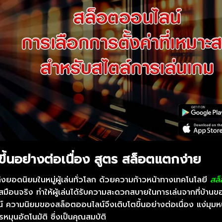
้นอย่างต่อเนื่อง
สูตร สล็อตแตกง่าย
งยอดนิยมในหมู่ผู้เล่นทั่วโลก ด้วยความก้าวหน้าทางเทคโนโลยี
สล
เสมือนจริง ทำให้ผู้เล่นได้รับความสะดวกสบายในการเล่นจากที่บ้านข
ความนิยมของสล็อตออนไลน์จึงเติบโตขึ้นอย่างต่อเนื่อง แง่มุมหน
รหมุนอัตโนมัติ ซึ่งเป็นคุณสมบัติ