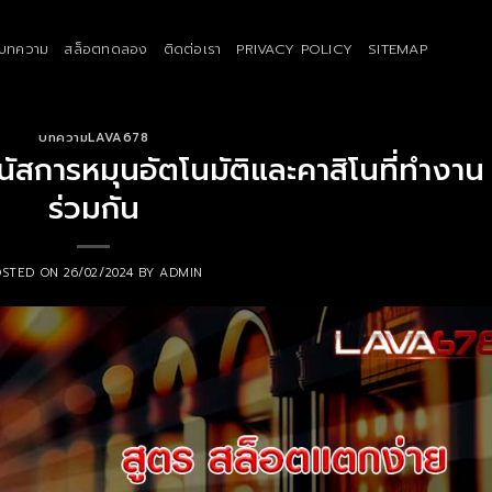
บทความ
สล็อตทดลอง
ติดต่อเรา
PRIVACY POLICY
SITEMAP
บทความLAVA678
ัสการหมุนอัตโนมัติและคาสิโนที่ทำงาน
ร่วมกัน
OSTED ON
26/02/2024
BY
ADMIN