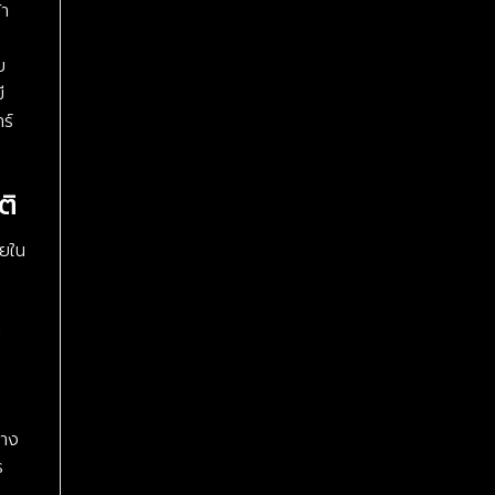
้า
ย
ี
ร์
ติ
ายใน
ม
่าง
ร