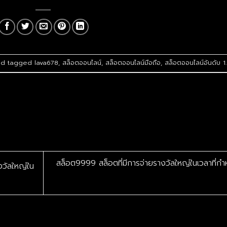
d tagged
lava678
,
สล็อตออนไลน์
,
สล็อตออนไลน์มือถือ
,
สล็อตออนไลน์อันดับ 1
.
สล็อต9999 สล็อตที่มีการจ่ายรางวัลใหญ่ในเวลาที่ก
างวัลใหญ่ใน