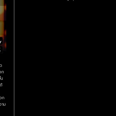
ิด
ดวก
้น
ด้
ออก
ความ