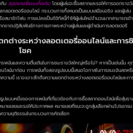
นกับ
ลอตเตอรี่แบบดั้งเดิม
โดยผู้เล่นจะซื้อสลากและรอให้การออกรางวั
 ในโลกลอตเตอรีออนไลน์ กระบวนการทั้งหมดเป็นแบบเสมือนจริง และผู้เล่น
ือสมาร์ทโฟน การแปลงเป็นดิจิทัลนี้ทำให้ผู้เล่นใหม่จำนวนมากสามารถเข้า
จากขาดปฏิสัมพันธ์ทางกายภาพระหว่างผู้เล่นและผู้ดำเนินการลอตเตอรี
กต่างระหว่างลอตเตอรี่ออนไลน์และการช
โชค
ารพนันและความตื่นเต้นในการชนะรางวัลใหญ่หรือไม่? หากเป็นเช่นนั้น ค
ออนไลน์มาก่อน การพนันทั้งสองรูปแบบนี้เสนอโอกาสในการชนะเงินสดหรื
บทความนี้ เราจะเจาะลึกถึงความแตกต่างระหว่างลอตเตอรี่ออนไลน์และกา
ูปแบบหนึ่งของการพนันที่เกี่ยวข้องกับการซื้อสลากออนไลน์เพื่อลุ้นรา
ชุดหมายเลขและรอให้ประกาศผล หมายเลขที่ชนะจะถูกสุ่มเลือกผ่านโปรแกรม
ิดความยุติธรรมในกระบวนการคัดเลือก