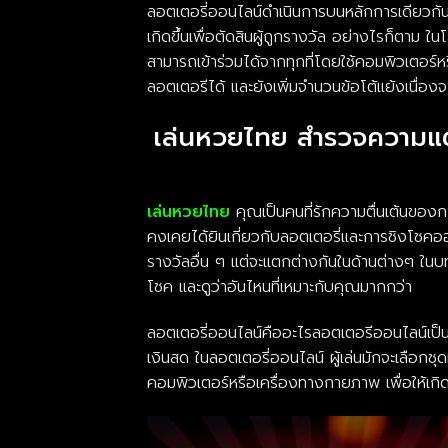
ลอตเตอรี่ออนไลน์ดำเนินการบนหลักการเดียวกั
เกิดขึ้นเพื่อตัดสินผู้ถูกรางวัล อย่างไรก็ตาม
สามารถเข้าร่วมได้จากทุกที่โดยใช้คอมพิวเตอร์หร
ลอตเตอรีได้ และยังเพิ่มจำนวนข้อโต้แย้งเนื่อง
เล่นหวยไทย สำรวจความแต
เล่นหวยไทย
คุณเป็นคนที่รักความตื่นเต้นของก
คงเคยได้ยินเกี่ยวกับลอตเตอรี่และการชิงโชค
รางวัลอื่น ๆ แต่จะแตกต่างกันในด้านต่างๆ ใน
โชค และดูว่าอันไหนที่เหมาะกับคุณมากกว่า
ลอตเตอรี่ออนไลน์คืออะไรลอตเตอรีออนไลน์เป็นร
เงินสด ในลอตเตอรี่ออนไลน์ ผู้เล่นมักจะเลือก
คอมพิวเตอร์หรือเครื่องทางกายภาพ เพื่อให้เก