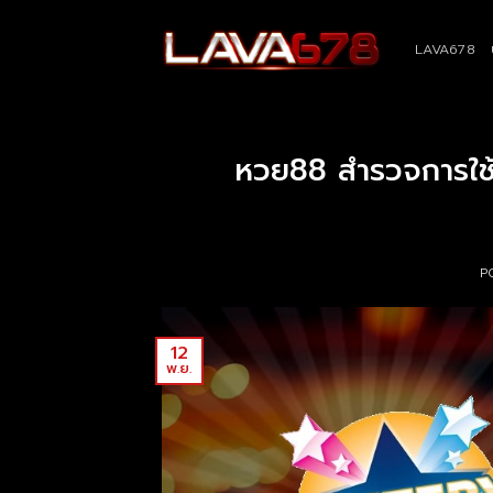
Skip
to
LAVA678
content
หวย88 สำรวจการใช
P
12
พ.ย.