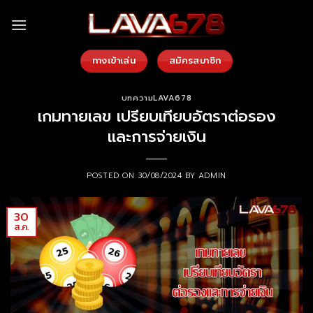
Skip
to
content
ทางเข้าเล่น
สมัครสมาชิก
บทความLAVA678
เกมทายเลข เปรียบเทียบอัตราต่อรอง
และการจ่ายเงิน
POSTED ON
30/08/2024
BY
ADMIN
30
ส.ค.