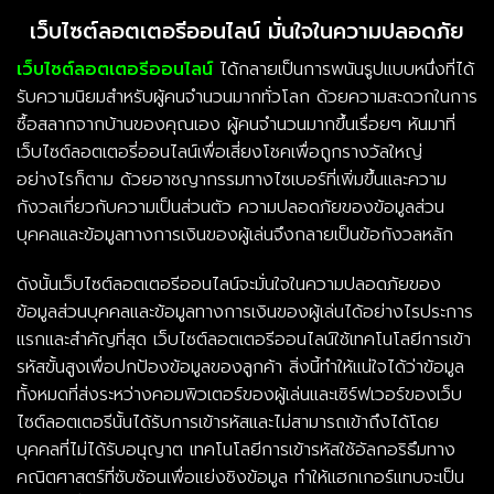
เว็บไซต์ลอตเตอรีออนไลน์ มั่นใจในความปลอดภัย
เว็บไซต์ลอตเตอรีออนไลน์
ได้กลายเป็นการพนันรูปแบบหนึ่งที่ได้
รับความนิยมสำหรับผู้คนจำนวนมากทั่วโลก ด้วยความสะดวกในการ
ซื้อสลากจากบ้านของคุณเอง ผู้คนจำนวนมากขึ้นเรื่อยๆ หันมาที่
เว็บไซต์ลอตเตอรี่ออนไลน์เพื่อเสี่ยงโชคเพื่อถูกรางวัลใหญ่
อย่างไรก็ตาม ด้วยอาชญากรรมทางไซเบอร์ที่เพิ่มขึ้นและความ
กังวลเกี่ยวกับความเป็นส่วนตัว ความปลอดภัยของข้อมูลส่วน
บุคคลและข้อมูลทางการเงินของผู้เล่นจึงกลายเป็นข้อกังวลหลัก
ดังนั้นเว็บไซต์ลอตเตอรีออนไลน์จะมั่นใจในความปลอดภัยของ
ข้อมูลส่วนบุคคลและข้อมูลทางการเงินของผู้เล่นได้อย่างไรประการ
แรกและสำคัญที่สุด เว็บไซต์ลอตเตอรีออนไลน์ใช้เทคโนโลยีการเข้า
รหัสขั้นสูงเพื่อปกป้องข้อมูลของลูกค้า สิ่งนี้ทำให้แน่ใจได้ว่าข้อมูล
ทั้งหมดที่ส่งระหว่างคอมพิวเตอร์ของผู้เล่นและเซิร์ฟเวอร์ของเว็บ
ไซต์ลอตเตอรีนั้นได้รับการเข้ารหัสและไม่สามารถเข้าถึงได้โดย
บุคคลที่ไม่ได้รับอนุญาต เทคโนโลยีการเข้ารหัสใช้อัลกอริธึมทาง
คณิตศาสตร์ที่ซับซ้อนเพื่อแย่งชิงข้อมูล ทำให้แฮกเกอร์แทบจะเป็น