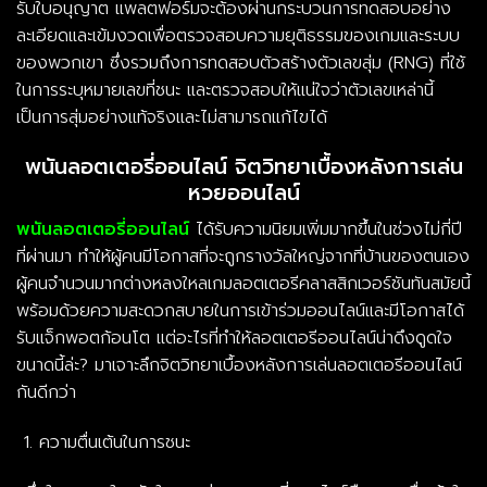
รับใบอนุญาต แพลตฟอร์มจะต้องผ่านกระบวนการทดสอบอย่าง
ละเอียดและเข้มงวดเพื่อตรวจสอบความยุติธรรมของเกมและระบบ
ของพวกเขา ซึ่งรวมถึงการทดสอบตัวสร้างตัวเลขสุ่ม (RNG) ที่ใช้
ในการระบุหมายเลขที่ชนะ และตรวจสอบให้แน่ใจว่าตัวเลขเหล่านี้
เป็นการสุ่มอย่างแท้จริงและไม่สามารถแก้ไขได้
พนันลอตเตอรี่ออนไลน์ จิตวิทยาเบื้องหลังการเล่น
หวยออนไลน์
พนันลอตเตอรี่ออนไลน์
ได้รับความนิยมเพิ่มมากขึ้นในช่วงไม่กี่ปี
ที่ผ่านมา ทำให้ผู้คนมีโอกาสที่จะถูกรางวัลใหญ่จากที่บ้านของตนเอง
ผู้คนจำนวนมากต่างหลงใหลเกมลอตเตอรีคลาสสิกเวอร์ชันทันสมัยนี้
พร้อมด้วยความสะดวกสบายในการเข้าร่วมออนไลน์และมีโอกาสได้
รับแจ็กพอตก้อนโต แต่อะไรที่ทำให้ลอตเตอรีออนไลน์น่าดึงดูดใจ
ขนาดนี้ล่ะ? มาเจาะลึกจิตวิทยาเบื้องหลังการเล่นลอตเตอรีออนไลน์
กันดีกว่า
ความตื่นเต้นในการชนะ