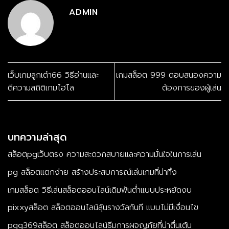
ADMIN
เว็บเกมลูกเต๋า66 วิธีอ่านและ
เกมสล็อต 999 ตอบสนองความ
ตีความสถิติเกมไฮโล
ต้องการของผู้เล่น
บทความล่าสุด
สล็อตpgเว็บตรง ความสะดวกสบายและความมั่นใจในการเล่น
pg สล็อตแตกง่าย สร้างประสบการณ์เล่นเกมที่น่าทึ่ง
เกมสล็อต วิธีเล่นสล็อตออนไลน์เดิมพันต่ำแบบประหยัดงบ
pixxyสล็อต สล็อตออนไลน์ลุ้นรางวัลทันที แบบไม่มีเงื่อนไข
pgg369สล็อต สล็อตออนไลน์ธีมการผจญภัยที่น่าตื่นเต้น