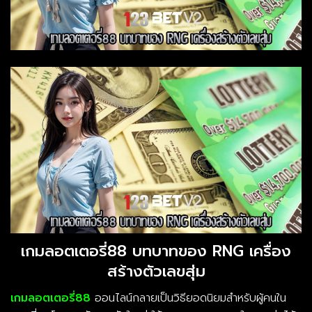
เกมลอตเตอรี่88 บทบาทของ RNG เครื่อง
สร้างตัวเลขสุ่ม
เกมลอตเตอรี่88
ออนไลน์กลายเป็นวิธียอดนิยมสำหรับผู้คนใน