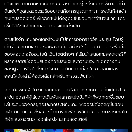
เต้นและความคาดหวังในการถูกรางวัลใหญ่ หนึ่งในการพัฒนาที่น่า
ตื่นเต้นที่สุดในลอตเตอรีออนไลน์คือการบูรณาการการพนันกีฬาเข้า
กับเกมลอตเตอรี ฟีเจอร์ใหม่นี้ดึงดูดผู้ชื่นชอบกีฬาจำนวนมาก โดย
เพิ่มมิติใหม่ให้กับเกมลอตเตอรีแบบดั้งเดิม
ตามเนื้อผ้า เกมลอตเตอรีจะเน้นไปที่การออกรางวัลแบบสุ่ม โดยผู้
เล่นเลือกหมายเลขและรอผลรางวัล อย่างไรก็ตาม ด้วยการเพิ่มขึ้น
ของลอตเตอรีออนไลน์ เว็บไซต์ต่างๆ ก็เริ่มนำเสนอเกมลอตเตอรีที่
หลากหลายซึ่งตอบสนองความสนใจและความชอบที่แตกต่างกัน
ของผู้เล่น หนึ่งในสิ่งที่ได้รับความนิยมมากที่สุดในเกมลอตเตอรี
ออนไลน์เหล่านี้คือตัวเลือกสำหรับการเดิมพันกีฬา
การเดิมพันกีฬาในเกมลอตเตอรีออนไลน์ยกระดับความตื่นเต้นไปอีก
ระดับ ช่วยให้ผู้เล่นวางเดิมพันผลการแข่งขันกีฬาที่พวกเขาชื่นชอบ
เพิ่มระดับของกลยุทธ์และทักษะให้กับเกม ฟีเจอร์นี้ดึงดูดผู้ชื่นชอบ
กีฬาจำนวนมาก ซึ่งขณะนี้สามารถเพลิดเพลินไปกับความหลงใหลใน
กีฬาและอาจชนะรางวัลใหญ่ผ่านเกมลอตเตอรี