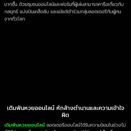
มากขึ้น ด้วยชุมชนออนไลน์และฟอรัมที่ผู้เล่นสามารถหารือเกี่ยวกับ
กลยุทธ์ แบ่งปันเคล็ดลับ และแม้แต่เข้าร่วมกลุ่มลอตเตอรีกับผู้คน
จากทั่วโลก
เดิมพันหวยออนไลน์ หักล้างตำนานและความเข้าใจ
ผิด
เดิมพันหวยออนไลน์
ลอตเตอรีออนไลน์ได้รับความนิยมในช่วงไม่