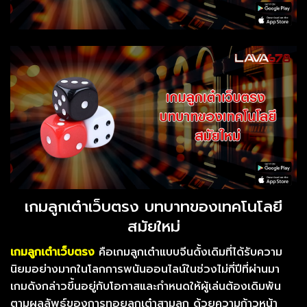
เกมลูกเต๋าเว็บตรง บทบาทของเทคโนโลยี
สมัยใหม่
เกมลูกเต๋าเว็บตรง
คือเกมลูกเต๋าแบบจีนดั้งเดิมที่ได้รับความ
นิยมอย่างมากในโลกการพนันออนไลน์ในช่วงไม่กี่ปีที่ผ่านมา
เกมดังกล่าวขึ้นอยู่กับโอกาสและกำหนดให้ผู้เล่นต้องเดิมพัน
ตามผลลัพธ์ของการทอยลูกเต๋าสามลูก ด้วยความก้าวหน้า