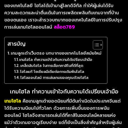
ของเทคโนโลยี ไฮโลได้เข้ามาสู่โลกดิจิทัล ทำให้ผู้เล่นได้รับ
ความสะดวกและน่าตื่นเต้นในการเพลิดเพลินกับเกมจากที่บ้าน
ของตนเอง เราจะสำรวจบทบาทของเทคโนโลยีในการปรับปรุง
การเล่นเกมไฮโลออนไลน์
สล็อต789
สารบัญ
เกมลูกเต๋าเว็บตรง บทบาทของเทคโนโลยีสมัยใหม่
เกมไฮโล ทำความเข้าใจกับความได้เปรียบเจ้ามือ
เคล็ดลับไฮโล ในการเลือกคาสิโนที่ดีที่สุด
ไฮโลแท้ โซเชียลมีเดียต่อการเดิมพันไฮโล
ไฮโลออนไลน์ การเล่นเกมของคุณด้วยไฮโล
เกมไฮโล ทำความเข้าใจกับความได้เปรียบเจ้ามือ
เกมไฮโล
คือเกมลูกเต๋ายอดนิยมที่มีต้นกำเนิดในประเทศจีนแต่
ได้รับความนิยมไปทั่วโลก ด้วยการเพิ่มขึ้นของการพนัน
ออนไลน์ ไฮโลจึงสามารถเล่นได้ที่คาสิโนออนไลน์หลายแห่ง
แม้ว่าตัวเกมอาจดูเรียบง่าย แต่ก็ยังเป็นสิ่งสำคัญสำหรับผู้เล่น