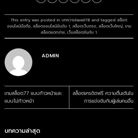
This entry was posted in
บทความlava678
and tagged
สล็อต
ออนไลน์มือถือ
,
สล็อตออนไลน์อันดับ 1
,
สล็อตเว็บตรง
,
สล็อตเว็บใหญ่
,
เกม
สล็อตแตกง่าย
,
เว็บสล็อตอันดับ 1
.
ADMIN
เกมสล็อต77 แบบก้าวหน้าและ
สล็อตเครดิตฟรี ความตื่นเต้นใน
แบบไม่ก้าวหน้า
การแข่งขันกับผู้เล่นคนอื่น
บทความล่าสุด