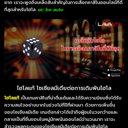
ยาก เราจะพูดถึงเคล็ดลับสำคัญในการเลือกคาสิโนออนไลน์ที่ดี
ที่สุดสำหรับไฮโล
sic bo auto
ไฮโลแท้ โซเชียลมีเดียต่อการเดิมพันไฮโล
ไฮโลแท้
เป็นเกมคาสิโนที่น่าตื่นเต้นและได้รับความนิยมซึ่งได้รับ
ความสนใจอย่างมากในช่วงไม่กี่ปีที่ผ่านมา ด้วยการเพิ่มขึ้น
ของโซเชียลมีเดีย เกมดังกล่าวได้เข้าถึงผู้ชมในวงกว้างและ
กลายเป็นที่ชื่นชอบในหมู่นักพนันออนไลน์จำนวนมาก เราจะ
สำรวจผลกระทบของโซเชียลมีเดียต่อการเดิมพันไฮโล