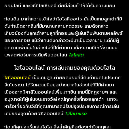
ออนไลน์ และวิธีที่โซเชียลมีเดียมีส่วนทำให้ได้รับความนิยม
ก่อนอื่น มาทำความเข้าใจว่าไฮโลคืออะไร มันเป็นเกมลูกเต๋าที่มี
ต้นกำเนิดจากจีนที่มีมานานหลายศตวรรษ เกมดังกล่าว
เกี่ยวข้องกับลูกเต๋าสามลูกที่ทอยและผู้เล่นเดิมพันตามผลลัพธ์
ของการทอย แม้ว่าเกมดังกล่าวจะมีมาเป็นเวลานาน แต่ก็มีผู้
ติดตามเพิ่มขึ้นในช่วงไม่กี่ปีที่ผ่านมา เนื่องจากมีให้ใช้งานบน
แพลตฟอร์มการเดิมพันออนไลน์
ไฮโลสด
ไฮโลออนไลน์ การเล่นเกมของคุณด้วยไฮโล
ไฮโลออนไลน์
เป็นเกมลูกเต๋ายอดนิยมที่มีต้นกำเนิดในประเทศ
จีนโบราณ ได้รับความนิยมอย่างมากในช่วงไม่กี่ปีที่ผ่านมา
เนื่องจากมีคาสิโนออนไลน์เพิ่มมากขึ้น เกมนี้มีกฎง่ายๆ และ
อนุญาตให้ผู้เล่นชนะรางวัลใหญ่ทุกครั้งที่ทอยลูกเต๋า เราจะ
หารือเกี่ยวกับวิธีที่คุณสามารถปรับปรุงประสบการณ์การเล่น
เกมของคุณด้วยไฮโลออนไลน์
ไฮโลมาแรง
ก่อนที่คุณจะเริ่มเล่นไฮโล สิ่งสำคัญคือต้องเข้าใจกฎและ