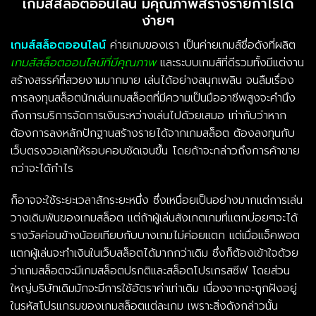
เกมส์สล็อตออนไลน์ มีคุณภาพสร้างรายกำไรได้
ง่ายๆ
เกมส์สล็อตออนไลน์
ค่ายเกมของเรา เป็นค่ายเกมส์ชื่อดังที่ผลิต
เกมส์สล็อตออนไลน์ที่มีคุณภาพ
และระบบเกมส์ที่ดีรวมทั้งมีแต่งาน
สร้างสรรค์ที่สวยงามมากมาย เล่นได้อย่างสนุกเพลิน จนลืมเรื่อง
การลงทุนสล็อตนักเล่นเกมสล็อตที่มีความเป็นมืออาชีพสูงจะคำนึง
ถึงการบริการจัดการเงินระหว่างเล่นไปด้วยเสมอ เท่ากับว่าหาก
ต้องการลงหลักปักฐานสร้างรายได้จากเกมสล็อต ต้องลงทุนกับ
เว็บตรงวอเลทให้รอบคอบชัดเจนขึ้น โดยถ้าจะกล่าวถึงการค้าขาย
กว่าจะได้กำไร
ก็อาจจะใช้ระยะเวลาสักระยะหนึ่ง ซึ่งเหนื่อยเป็นอย่างมากแต่การเล่น
วางเดิมพันของเกมสล็อต แต่ถ้าผู้เล่นสังเกตเกมที่แตกบ่อยๆจะได้
รางวัลค่อนข้างน้อยเทียบกับบางเกมไม่ค่อยแตก แต่เมื่อแจ็คพอต
แตกผู้เล่นจะทำเงินในเว็บสล็อตได้มากกว่าเดิม ซึ่งก็ต้องเข้าใจด้วย
ว่าเกมสล็อตจะมีเกมสล็อตปรกติและสล็อตโปรเกรสซีฟ โดยส่วน
ใหญ่บริษัทเดิมมักจะมีการใช้อัตราค่าเท่าเดิม เนื่องจากจะถูกฝังอยู่
ในรหัสโปรแกรมของเกมสล็อตแต่ละเกม เพราะสิ่งดังกล่าวนั้น