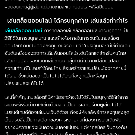
ผลตอบแทนสู่ผู้เล่น แต่บางเกมจะแตกบ่อยและฟรีสปินบ่อย
เล่นสล็อตออนไลน์ ได้ครบทุกค่าย เล่นแล้วทำกำไร
เล่นสล็อตออนไลน์
การทดลองเล่นสล็อตออนไลน์ครบทุกค่ายเป็น
วิธีที่ดีในการสนุกสนาน และสร้างโอกาสในการชนะในเกมสล็อต
ออนไลน์โดยที่ไม่ต้องลงทุนเงินจริง แม้ว่าในปัจจุบันจะไม่ใช่ค่ายเกม
อันดับหนึ่งของวงการเดิมพันออนไลน์ระดับโลกแต่สำหรับคนไทย
แล้วค่ายยังครองใจนักเล่นสายเกมสุ่มได้ดีไม่เคยเปลี่ยนแปลง
ความเก่าแก่ไม่เคยทำให้คนไทยเสื่อมศรัทธาและเปลี่ยนใจจากค่ายนี้
ได้เลย ซึ่งแน่นอนว่าเป็นไปไม่ได้เลยที่จะถูกแฮ็คหรือถูก
เปลี่ยนแปลงแก้ไขได้
และที่สำคัญเกมสล็อตที่มีค่าน้อยกว่าจะไม่ได้รับใบอนุญาติให้ทำการ
เผยแพร่หรือนำมาให้เล่นเนื่องจากเป็นการเอาเปรียบผู้เล่น ไม่ได้
แบรนด์เกมดีต้องเล่นบนเว็บดีด้วย ถึงจะให้ผลลัพธ์การลงทุนสูงสุด
เว็บตรงจึงเป็นทางเลือกของใครหลายคนที่ต้องการเล่นเดิมพัน
อย่างมีความหวังเน้นความมั่นคงแน่นอน แต่หากสมัครเว็บตรงกับ
เว็บตรงต่างๆที่ยืนยันแล้วว่า ไม่ขึ้นตรงกับระบบเว็บเดิมพันใน