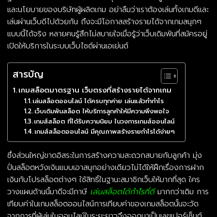
และนโยบายของบริษัทผู้ผลิตเกม อย่าลืมว่าเราต้องเล่นทั้งเกมดีและ
เล่นผ่านเว็บดีไปด้วยกัน ถึงจะมีโอกาสสร้างรายได้จากเกมสนุกๆ
แบบนี้ได้จริง หลายคนรู้สึกไม่สบายใจเมื่อรู้ว่าเว็บเดิมพันที่สมัครอยู่
เปิดให้บริการในระบบเว็บไซต์ผ่านเอเย่นต์
สารบัญ
เกมสล็อตมาตรฐาน เว็บตรงที่สร้างรายได้จากเกม
เล่นสล็อตออนไลน์ ได้ครบทุกค่าย เล่นแล้วทำกำไร
เว็บเดิมพันสล็อต ให้บริการลูกค้าให้มีความพึงพอใจ
เกมส์สล็อต ที่ได้รับความนิยม ในวงการเกมส์ออนไลน์
เกมส์สล็อตออนไลน์ มีคุณภาพสร้างรายกำไรได้ง่ายๆ
ซึ่งส่วนใหญ่ขาดอิสระในการสร้างความสะดวกสบายกับลูกค้า มุ่ง
ปั่นสล็อตหวังเงินแบบเอาสนุกอย่างเดียวไม่ได้ให้ฝึกเรื่องการฝาก
เงินกับโปรสล็อตต่างๆ ใช้สิทธิ์ในฐานะสมาชิกเว็บให้มากที่สุด ใคร
วางแผนด้านนี้มาดีจะมีภาษี
เล่นสล็อตได้กำไรที่ดี
มากกว่าเดิม การ
เทียบค่าในเกมสล็อตออนไลน์การเทียบค่าของเกมสล็อตนั้นจะวัด
จากการที่ผู้เล่นในออนไลน์ในระยะยาวจึงออกมาเป็นเลขเปอร์เซ็นต์