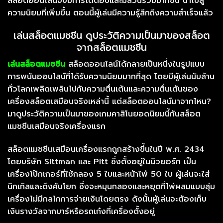
สล็อตออนไลน์จึงมีการโต้ตอบและมีส่วนร่วมมากขึ้น นำไปสู่
ความนิยมที่เพิ่มขึ้น ตอนนี้ผู้เล่นมีความรู้สึกถึงความสำเร็จแล้ว
เล่นสล็อตแมชชีน ดูประวัติความเป็นมาของสล็อต
จากสล็อตแมชชีน
เล่นสล็อตแมชชีน
สล็อตออนไลน์ได้กลายเป็นหนึ่งในรูปแบบ
การพนันออนไลน์ที่ได้รับความนิยมมากที่สุด โดยมีผู้เล่นนับล้าน
ทั่วโลกเพลิดเพลินไปกับความตื่นเต้นและความตื่นเต้นของ
เครื่องสล็อตเสมือนจริงเหล่านี้ แต่สล็อตออนไลน์มาจากไหน?
มาดูประวัติความเป็นมาของเกมคาสิโนยอดนิยมนี้กัน
สล็อต
แมชชีนเสมือนจริงเครื่องแรก
สล็อตแมชชีนเสมือนเครื่องแรกถูกสร้างขึ้นในปี พ.ศ. 2434
โดยบริษัท Sittman และ Pitt ซึ่งตั้งอยู่ในนิวยอร์ก เป็น
เครื่องโป๊กเกอร์ที่ใช้กลอง 5 ใบและหน้าไพ่ 50 ใบ ผู้เล่นจะใส่
นิกเกิลและดึงคันโยก ซึ่งจะหมุนกลองและหยุดที่ไพ่ผสมแบบสุ่ม
เครื่องไม่มีกลไกการจ่ายเงินโดยตรง ดังนั้นผู้เล่นจะต้องเก็บ
เงินรางวัลจากบาร์หรือรถเก๋งที่เครื่องตั้งอยู่