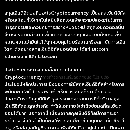
สกุลเงินดิจิตอลคืออะไร
Cryptocurrency เป็นสกุลเงินดิจิทัล
หรือเสมือนที่ใช้เทคโนโลยีบล็อกเชนเพื่อความปลอดภัยในการ
ทำธุรกรรมและควบคุมการสร้างหน่วยใหม่ สกุลเงินดิจิตอลนั้น
มีการกระจายอำนาจ ซึ่งแตกต่างจากสกุลเงินแบบดั้งเดิม ซึ่ง
หมายความว่ามันไม่ได้ถูกควบคุมโดยรัฐบาลหรือสถาบันการเงิน
ใดๆ ตัวอย่างสกุลเงินดิจิทัลยอดนิยม ได้แก่ Bitcoin,
Ethereum และ Litecoin
ประโยชน์ของการเล่นสล็อตออนไลน์ด้วย
Cryptocurrency
การทำธุรกรรมที่ปลอดภัยและไม่ระบุชื่อ
ประโยชน์หลักประการหนึ่งของการใช้สกุลเงินดิจิทัลสำหรับการ
พนันออนไลน์ โดยเฉพาะสำหรับการเล่นสล็อต คือความ
ปลอดภัยระดับสูงที่มีให้ ธุรกรรมแต่ละรายการที่ทำด้วยสกุล
เงินดิจิทัลจะถูกเข้ารหัส ทำให้แฮกเกอร์เข้าถึงข้อมูลที่ละเอียด
อ่อนได้ยาก นอกจากนี้ เนื่องจากสกุลเงินดิจิทัลมีการกระจา
ยอำนาจ จึงไม่จำเป็นต้องให้รายละเอียดส่วนบุคคล เช่น ชื่อ ที่
อยู่ หรือข้อมูลบัญชีธนาคาร เพื่อให้แน่ใจว่าผู้เล่นจะไม่เปิดเผย