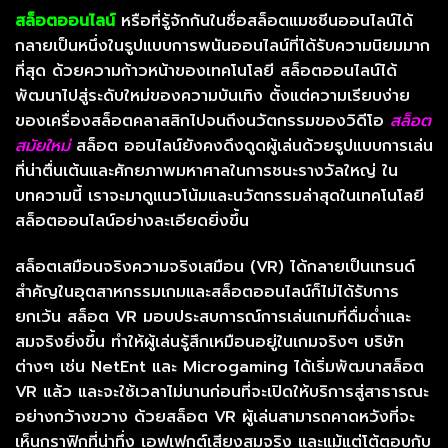
สล็อตออนไลน์
หรือที่รู้จักกันในชื่อสล็อตแมชชีนออนไลน์ได้
กลายเป็นหนึ่งในรูปแบบการพนันออนไลน์ที่ได้รับความนิยมมาก
ที่สุด ด้วยความก้าวหน้าของเทคโนโลยี สล็อตออนไลน์ได้
พัฒนาไปสู่ระดับใหม่ของความบันเทิง ตั้งแต่ความเรียบง่าย
ของเครื่องสล็อตคลาสสิกไปจนถึงนวัตกรรมของวิดีโอ
สล็อต
สมัยใหม่
สล็อต ออนไลน์ยังคงดึงดูดผู้เล่นด้วยรูปแบบการเล่น
ที่น่าตื่นเต้นและศักยภาพมหาศาลในการชนะรางวัลใหญ่ ใน
บทความนี้ เราจะมาดูแนวโน้มและนวัตกรรมล่าสุดในเทคโนโลยี
สล็อตออนไลน์อย่างละเอียดยิ่งขึ้น
สล็อตเสมือนจริง
ความจริงเสมือน (VR) ได้กลายเป็นเทรนด์
สำคัญในอุตสาหกรรมเกมและสล็อตออนไลน์ก็ไม่ได้รับการ
ยกเว้น สล็อต VR มอบประสบการณ์การเล่นเกมที่ดื่มด่ำและ
สมจริงยิ่งขึ้น ทำให้ผู้เล่นรู้สึกเหมือนอยู่ในเกมจริงๆ บริษัท
ต่างๆ เช่น NetEnt และ Microgaming ได้เริ่มพัฒนาสล็อต
VR แล้ว และจะใช้เวลาไม่นานก่อนที่จะเปิดให้บริการสู่สาธารณะ
อย่างกว้างขวาง ด้วยสล็อต VR ผู้เล่นสามารถคาดหวังที่จะ
เห็นกราฟิกที่น่าทึ่ง เอฟเฟกต์เสียงสมจริง และแม้แต่โต้ตอบกับ