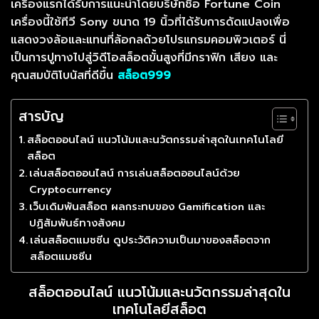
เครื่องแรกได้รับการแนะนำโดยบริษัทชื่อ Fortune Coin
เครื่องนี้ใช้ทีวี Sony ขนาด 19 นิ้วที่ได้รับการดัดแปลงเพื่อ
แสดงวงล้อและแทนที่ล้อกลด้วยโปรแกรมคอมพิวเตอร์ นี่
เป็นการปูทางไปสู่วิดีโอสล็อตขั้นสูงที่มีกราฟิก เสียง และ
คุณสมบัติโบนัสที่ดีขึ้น
สล็อต999
สารบัญ
สล็อตออนไลน์ แนวโน้มและนวัตกรรมล่าสุดในเทคโนโลยี
สล็อต
เล่นสล็อตออนไลน์ การเล่นสล็อตออนไลน์ด้วย
Cryptocurrency
เว็บเดิมพันสล็อต ผลกระทบของ Gamification และ
ปฏิสัมพันธ์ทางสังคม
เล่นสล็อตแมชชีน ดูประวัติความเป็นมาของสล็อตจาก
สล็อตแมชชีน
สล็อตออนไลน์ แนวโน้มและนวัตกรรมล่าสุดใน
เทคโนโลยีสล็อต