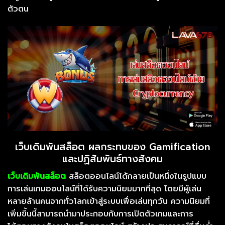
ตัวตน
เว็บเดิมพันสล็อต ผลกระทบของ Gamification
และปฏิสัมพันธ์ทางสังคม
เว็บเดิมพันสล็อต
สล็อตออนไลน์ได้กลายเป็นหนึ่งในรูปแบบ
การเล่นเกมออนไลน์ที่ได้รับความนิยมมากที่สุด โดยมีผู้เล่น
หลายล้านคนจากทั่วโลกเข้าสู่ระบบเพื่อเล่นทุกวัน ความนิยมที่
เพิ่มขึ้นนี้สามารถนำมาประกอบกับการเปิดตัวเกมและการ