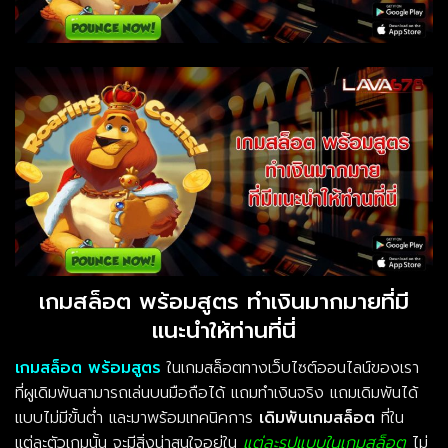
เกมสล็อต พร้อมสูตร ทำเงินมากมายที่มี
แนะนำให้ท่านที่นี่
เกมสล็อต พร้อมสูตร
ในเกมสล็อตทางเว็บไซต์ออนไลน์ของเรา
ที่ผูเดิมพันสามารถเล่นบนมือถือได้ แถมทำเงินจริง แถมเดิมพันได้
แบบไม่มีขั้นต่ำ และมาพร้อมเทคนิคการ
เดิมพันเกมสล็อต
ที่ใน
แต่ละตัวเกมนั้น จะมีสิ่งน่าสนใจอยู่ใน
แต่ละรูปแบบในเกมสล็อต
ไม่