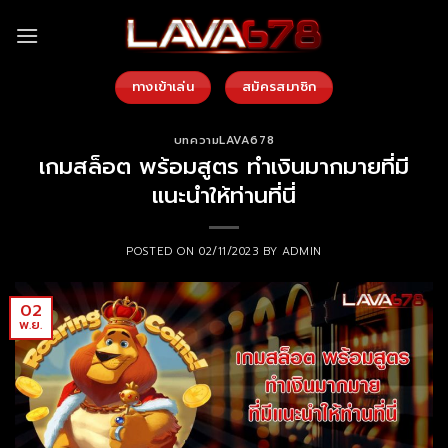
Skip
to
content
ทางเข้าเล่น
สมัครสมาชิก
บทความLAVA678
เกมสล็อต พร้อมสูตร ทำเงินมากมายที่มี
แนะนำให้ท่านที่นี่
POSTED ON
02/11/2023
BY
ADMIN
02
พ.ย.