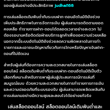
ของผู้เล่นอย่างมีประสิทธิภาพ
judhai168
การเล่นสล็อตเดิมพันต่ำกับระบบฝาก-ถอนอัตโนมัติยังช่วย
เพิ่มประสิทธิภาพในการจัดการเงิน ผู้เล่นสามารถติดตามยอด
คงเหลือ ทำรายการฝาก-ถอนได้ตลอดเวลาอย่างสะดวก ไม่
ต้องรอนานหรือติดต่อฝ่ายบริการลูกค้าเพื่อขอความช่วยเหลือ
นอกจากนี้ระบบอัตโนมัติยังช่วยลดความผิดพลาดในการทำ
รายการและเอาชนะปัญหาเกี่ยวกับการโกงหรือปัญหาเงินฝาก-
ถอนที่ไม่ชัดเจน
สำหรับผู้เล่นที่ต้องการความสะดวกสบายในการเล่นสล็อต
ออนไลน์ สล็อตเดิมพันต่ำกับระบบฝาก-ถอนอัตโนมัติเป็นตัว
เลือกที่เหมาะสำหรับการพาผู้เล่นสู่ประสบการณ์การเล่นที่
สมบูรณ์แบบ ด้วยความสะดวกสบายในการทำรายการการเงิน
และความปลอดภัยที่ระบบรองรับ ผู้เล่นสามารถเพลิดเพลินกับ
การเล่นเกมอย่างมีความสุขและสงบใจได้อย่างแท้จริง
เล่นสล็อตออนไลน์ สล็อตออนไลน์เดิมพันต่ำและ