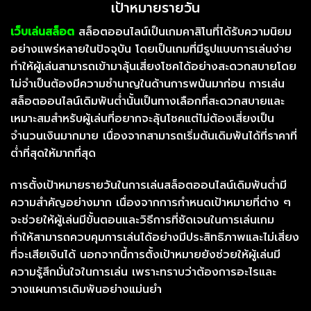
เป้าหมายรายวัน
เว็บเล่นสล็อต
สล็อตออนไลน์เป็นเกมคาสิโนที่ได้รับความนิยม
อย่างแพร่หลายในปัจจุบัน โดยเป็นเกมที่มีรูปแบบการเล่นง่าย
ทำให้ผู้เล่นสามารถเข้ามาลุ้นเสี่ยงโชคได้อย่างสะดวกสบายโดย
ไม่จำเป็นต้องมีความชำนาญในด้านการพนันมาก่อน การเล่น
สล็อตออนไลน์เดิมพันต่ำนั้นเป็นทางเลือกที่สะดวกสบายและ
เหมาะสมสำหรับผู้เล่นที่อยากจะลุ้นโชคแต่ไม่ต้องเสี่ยงเป็น
จำนวนเงินมากมาย เนื่องจากสามารถเริ่มต้นเดิมพันได้ที่ราคาที่
ต่ำที่สุดให้มากที่สุด
การตั้งเป้าหมายรายวันในการเล่นสล็อตออนไลน์เดิมพันต่ำมี
ความสำคัญอย่างมาก เนื่องจากการกำหนดเป้าหมายที่ต่าง ๆ
จะช่วยให้ผู้เล่นมีขั้นตอนและวิธีการที่ชัดเจนในการเล่นเกม
ทำให้สามารถควบคุมการเล่นได้อย่างมีประสิทธิภาพและไม่เสี่ยง
ที่จะเสียเงินได้ นอกจากนี้การตั้งเป้าหมายยังช่วยให้ผู้เล่นมี
ความรู้สึกมั่นใจในการเล่น เพราะทราบว่าต้องการอะไรและ
วางแผนการเดิมพันอย่างแม่นยำ