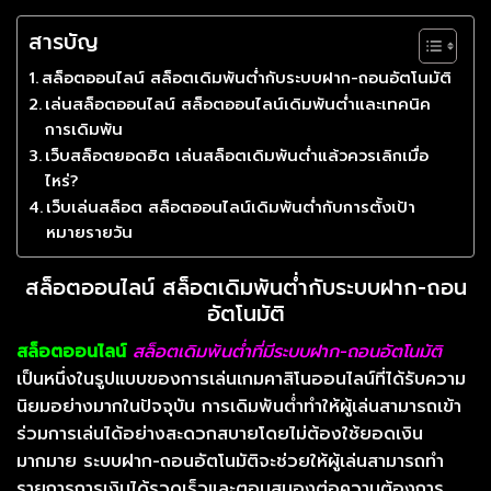
สารบัญ
สล็อตออนไลน์ สล็อตเดิมพันต่ำกับระบบฝาก-ถอนอัตโนมัติ
เล่นสล็อตออนไลน์ สล็อตออนไลน์เดิมพันต่ำและเทคนิค
การเดิมพัน
เว็บสล็อตยอดฮิต เล่นสล็อตเดิมพันต่ำแล้วควรเลิกเมื่อ
ไหร่?
เว็บเล่นสล็อต สล็อตออนไลน์เดิมพันต่ำกับการตั้งเป้า
หมายรายวัน
สล็อตออนไลน์ สล็อตเดิมพันต่ำกับระบบฝาก-ถอน
อัตโนมัติ
สล็อตออนไลน์
สล็อตเดิมพันต่ำที่มีระบบฝาก-ถอนอัตโนมัติ
เป็นหนึ่งในรูปแบบของการเล่นเกมคาสิโนออนไลน์ที่ได้รับความ
นิยมอย่างมากในปัจจุบัน การเดิมพันต่ำทำให้ผู้เล่นสามารถเข้า
ร่วมการเล่นได้อย่างสะดวกสบายโดยไม่ต้องใช้ยอดเงิน
มากมาย ระบบฝาก-ถอนอัตโนมัติจะช่วยให้ผู้เล่นสามารถทำ
รายการการเงินได้รวดเร็วและตอบสนองต่อความต้องการ