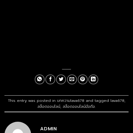
This entry was posted in
บทความlava678
and tagged
lava678
,
สล็อตออนไลน์
,
สล็อตออนไลน์มือถือ
.
ADMIN