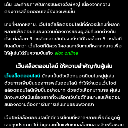
เต้น และศักยภาพในการชนะรางวัลใหญ่ เนื่องจากความ
ต้องการสล็อตออนไลน์ยังคงเพิ่มขึ้น
เกมที่หลากหลาย: เว็บไซต์สล็อตออนไลน์ที่ดีควรมีเกมที่หลาก
หลายเพื่อตอบสนองความต้องการของผู้เล่นที่แตกต่างกัน
ตั้งแต่สล็อต 3 วงล้อคลาสสิกไปจนถึงวิดีโอสล็อต 5 วงล้อที่
ทันสมัยกว่า เว็บไซต์ที่ดีควรมีคอลเลกชันเกมที่หลากหลายเพื่อ
ให้ผู้เล่นได้รับความบันเทิง
slot online
เว็บสล็อตออนไลน์ ให้ความสำคัญกับผู้เล่น
เว็บสล็อตออนไลน์
มักจะเป็นตัวเลือกยอดนิยมในหมู่ผู้เล่น
ด้วยการเพิ่มขึ้นของการพนันออนไลน์ ทำให้จำนวนเว็บไซต์
สล็อตออนไลน์เพิ่มขึ้นอย่างมาก ด้วยตัวเลือกมากมาย ผู้เล่น
มักจะพบว่าเป็นเรื่องยากที่จะเลือกเว็บไซต์ที่เหมาะสมเพื่อตอบ
สนองความต้องการในการเล่นเกมของพวกเขา
เว็บไซต์สล็อตออนไลน์ที่ดีควรมีเกมที่หลากหลายเพื่อดึงดูดผู้
เล่นทุกประเภท ไม่ว่าคุณจะเป็นแฟนเกมสล็อตคลาสสิกหรือชอบ