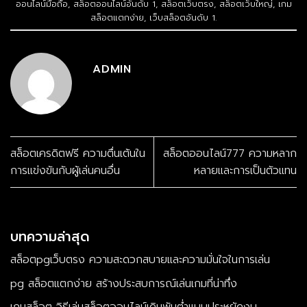
ออนไลน์มือถือ
,
สล็อตออนไลน์อันดับ 1
,
สล็อตเว็บตรง
,
สล็อตเว็บใหญ่
,
เกม
สล็อตแตกง่าย
,
เว็บสล็อตอันดับ 1
.
ADMIN
สล็อตเครดิตฟรี ความตื่นเต้นใน
สล็อตออนไลน์777 ความหลาก
การแข่งขันกับผู้เล่นคนอื่น
หลายและการเป็นตัวแทน
บทความล่าสุด
สล็อตpgเว็บตรง ความสะดวกสบายและความมั่นใจในการเล่น
pg สล็อตแตกง่าย สร้างประสบการณ์เล่นเกมที่น่าทึ่ง