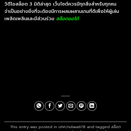
วิดีโอสล็อต 3 มิติล่าสุด เว็บไซต์ควรมีทุกสิ่งสำหรับทุกคน
จำเป็นอย่างยิ่งที่จะต้องมีการผสมผสานเกมที่ดีเพื่อให้ผู้เล่น
เพลิดเพลินและมีส่วนร่วม
สล็อตออโต้
This entry was posted in
บทความlava678
and tagged
สล็อต