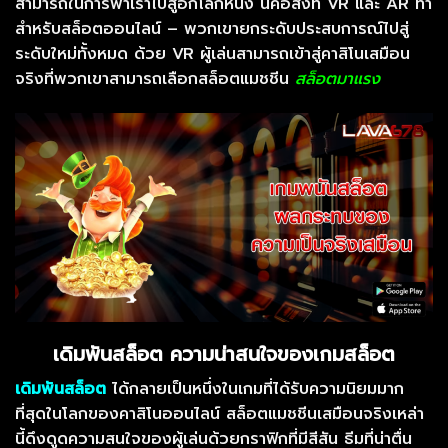
สามารถในการพาเราไปสู่อีกโลกหนึ่ง นี่คือสิ่งที่ VR และ AR ทำ
สำหรับสล็อตออนไลน์ – พวกเขายกระดับประสบการณ์ไปสู่
ระดับใหม่ทั้งหมด ด้วย VR ผู้เล่นสามารถเข้าสู่คาสิโนเสมือน
จริงที่พวกเขาสามารถเลือกสล็อตแมชชีน
สล็อตมาแรง
เดิมพันสล็อต ความน่าสนใจของเกมสล็อต
เดิมพันสล็อต
ได้กลายเป็นหนึ่งในเกมที่ได้รับความนิยมมาก
ที่สุดในโลกของคาสิโนออนไลน์ สล็อตแมชชีนเสมือนจริงเหล่า
นี้ดึงดูดความสนใจของผู้เล่นด้วยกราฟิกที่มีสีสัน ธีมที่น่าตื่น