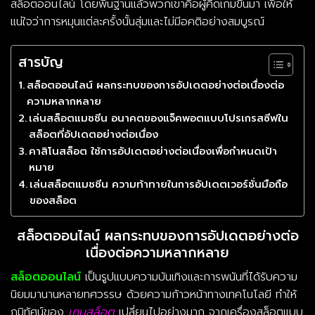
สล็อตออนไลน์ โดยพื้นฐานแล้วพวกเขาคือผู้คิดเกมขึ้นมา เพื่อให้
แน่ใจว่าการหมุนแต่ละครั้งนั้นสุ่มและไม่มีอคติอย่างสมบูรณ์
สารบัญ
สล็อตออนไลน์ ผลกระทบของการอัปเดตอย่างต่อเนื่องต่อ
ความหลากหลาย
เล่นสล็อตแมชชีน อนาคตของแจ็คพอตแบบโปรเกรสซีฟใน
สล็อตที่อัปเดตอย่างต่อเนื่อง
คาสิโนสล็อต ใช้การอัปเดตอย่างต่อเนื่องเพื่อกำหนดเป้า
หมาย
เล่นสล็อตแมชชีน ความท้าทายในการอัปเดตเวอร์ชั่นมือถือ
ของสล็อต
สล็อตออนไลน์ ผลกระทบของการอัปเดตอย่างต่อ
เนื่องต่อความหลากหลาย
สล็อตออนไลน์
เป็นรูปแบบความบันเทิงและการพนันที่ได้รับความ
นิยมมานานหลายทศวรรษ ด้วยความก้าวหน้าทางเทคโนโลยี ทำให้
ภูมิทัศน์ของ
เกมสล็อต
เปลี่ยนไปอย่างมาก จากเครื่องสล็อตแบบ