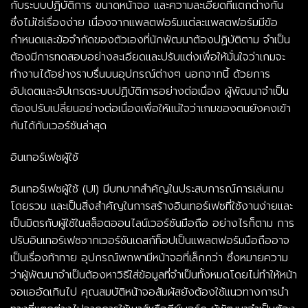
กับระบบปฏิบัติการ ขนาดหน้าจอ และความละเอียดที่แตกต่างกัน
ซึ่งไม่ใช่เรื่องง่าย เนื่องจากแพลตฟอร์มแต่ละแพลตฟอร์มมีข้อ
กำหนดและข้อจำกัดของตัวเองที่นักพัฒนาต้องปฏิบัติตาม จำเป็น
ต้องมีการทดสอบอย่างละเอียดและปรับแต่งเพื่อให้มั่นใจว่าเกมจะ
ทำงานได้อย่างราบรื่นบนอุปกรณ์ต่างๆ นอกจากนี้ ด้วยการ
อัปเดตและอัปเกรดระบบปฏิบัติการอย่างต่อเนื่อง ผู้พัฒนาจำเป็น
ต้องปรับเปลี่ยนอย่างต่อเนื่องเพื่อให้แน่ใจว่าเกมของตนยังคงเข้า
กันได้กับเวอร์ชันล่าสุด
อินเทอร์เฟซผู้ใช้
อินเทอร์เฟซผู้ใช้ (UI) มีบทบาทสำคัญในประสบการณ์การเล่นเกม
โดยรวม และเป็นสิ่งสำคัญในการสร้างอินเทอร์เฟซที่ใช้งานง่ายและ
เป็นมิตรกับผู้ใช้ในสล็อตออนไลน์เวอร์ชันมือถือ อย่างไรก็ตาม การ
ปรับอินเทอร์เฟซจากเวอร์ชันเดสก์ท็อปเป็นแพลตฟอร์มมือถืออาจ
เป็นเรื่องท้าทาย อุปกรณ์พกพามีหน้าจอที่เล็กกว่า ซึ่งหมายความ
ว่าผู้พัฒนาจำเป็นต้องหาวิธีใส่ข้อมูลที่จำเป็นทั้งหมดโดยไม่ทำให้หน้า
จอแออัดเกินไป คุณสมบัติหน้าจอสัมผัสยังต้องใช้แนวทางการนำ