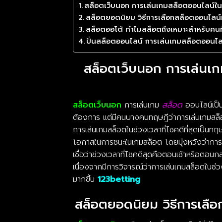
สล็อตเว็บนอก การเล่นเกมสล็อตออนไลน์ในวัน
สล็อตยอดนิยม วิธีการเลือกสล็อตออนไลน์ที
สล็อตออโต้ ทำไมสล็อตถึงเหมาะสำหรับคนท
ปั่นสล็อตออนไลน์ การเล่นเกมสล็อตออนไลน
สล็อตเว็บนอก การเล่นเก
สล็อตเว็บนอก
การเล่นเกม
สล็อต
ออนไลน์เป็นก
ต้องการ แต่มีคนบางคนทฤษฎีว่าการเล่นเกมสล็อต
การเล่นเกมสล็อตในช่วงเวลาที่โชคดีที่สุดเป็นทฤษฎี
โอกาสในการชนะในเกมสล็อต โดยมุ่งหวังว่าการเล่
เชื่อว่าช่วงเวลาที่โชคดีสุดคือตอนเช้าหรือตอนกลาง
เนื่องจากมีการวิจารณ์ว่าการเล่นเกมสล็อตในช่
มากขึ้น
123betting
สล็อตยอดนิยม วิธีการเลือก