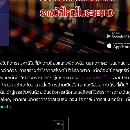
ึ่งในกิจกรรมคาสิโนที่มีความนิยมและเพลิดเพลิน นอกจากความสนุกสนา
าวอีกด้วย การสร้างกำไรจากสล็อตไม่ใช่เรื่องยาก แต่ก็ต้องใช้กลยุทธ์ที่
นให้ดีเพื่อให้ได้รับรางวัลใหญ่ในระยะยาวจาก
การเล่นสล็อต
ออนไลน์ ผ
ความเข้าใจกับว่าเกมนั้นมีการจ่ายเงินยังไง และมีช่องทางไหนที่เป็นที่
เข้าสู่การเดิมพันด้วยเงินจริงการเลือกเล่นสล็อตที่มีอัตราการจ่ายเงินส
างวัลใหญ่ หากเกมมีอัตราการจ่ายเงินสูง ก็จะมีโอกาสในการชนะมากขึ้น แต่ก
ตเอไอ