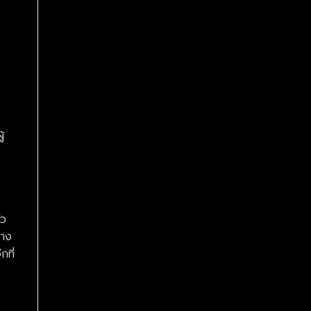
้
ัว
ทาง
ที่