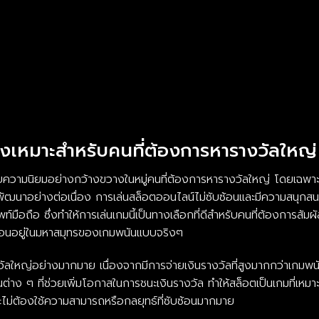
งเหมาะสำหรับคนที่ต้องการหารางวัลใหญ่
ับความนิยมอย่างกว้างขวางในหมู่คนที่ต้องการหารางวัลใหญ่ โดยเฉพา
รพัฒนาอย่างต่อเนื่อง การเล่นสล็อตออนไลน์ไม่ซับซ้อนและมีความสนุกส
ท์มือถือ ซึ่งทำให้การเล่นเกมนี้เป็นทางเลือกที่ดีสำหรับคนที่ต้องการสัมผั
มือนอยู่ในมหาสมุทรของเกมพนันแบบจริงๆ
ลใหญ่อย่างมากมาย เนื่องจากมีการจ่ายเงินรางวัลที่สูงมากกว่าเกมพน
นต่าง ๆ ที่ช่วยเพิ่มโอกาสในการชนะเงินรางวัล ทำให้สล็อตเป็นเกมที่เหมา
ไม่ต้องใช้ความสามารถหรือกลยุทธ์ที่ซับซ้อนมากมาย