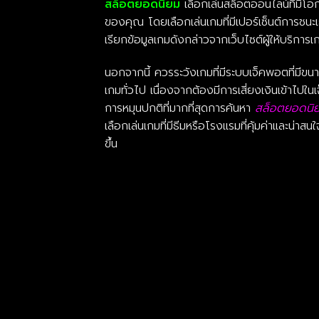
สล็อตยอดนิยม
เลือกเล่นสล็อตออนไลน์ที่มีโอ
ของคุณ โดยเลือกเล่นเกมที่มีเปอร์เซ็นต์การชนะ
เรียกข้อมูลเกมดังกล่าวจากเว็บไซต์ผู้ให้บริการเ
นอกจากนี้ ควรระวังเกมที่มีระบบเจ็คพอตที่มีขน
เกมทั่วไป เนื่องจากต้องมีการเสี่ยงเงินเข้าไ
การหมุนปกติที่มากที่สุดการค้นหา
สล็อตยอดนิ
เลือกเล่นเกมที่มีธีมหรือโรงแรมที่คุ้มค่าและน
ขึ้น