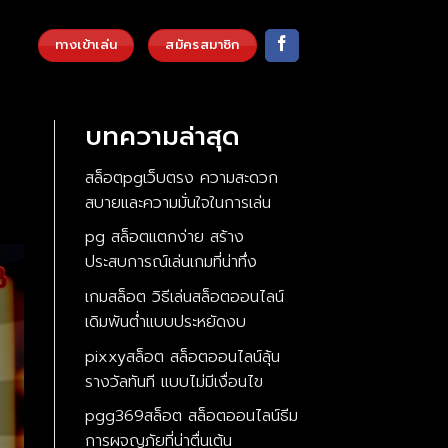
ทางเข้าเล่น
สมัครสมาชิก
บทความล่าสุด
สล็อตpgเว็บตรง ความสะดวก
สบายและความมั่นใจในการเล่น
pg สล็อตแตกง่าย สร้าง
ประสบการณ์เล่นเกมที่น่าทึ่ง
เกมสล็อต วิธีเล่นสล็อตออนไลน์
เดิมพันต่ำแบบประหยัดงบ
pixxyสล็อต สล็อตออนไลน์ลุ้น
รางวัลทันที แบบไม่มีเงื่อนไข
pgg369สล็อต สล็อตออนไลน์ธีม
การผจญภัยที่น่าตื่นเต้น