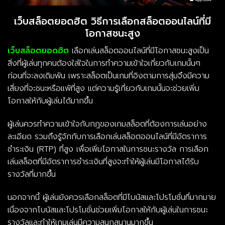
เว็บสล็อตยอดฮิต วิธีการเลือกสล็อตออนไลน์ที่มี
โอกาสชนะสูง
เว็บสล็อตยอดฮิต
เลือกเล่นสล็อตออนไลน์ที่มีโอกาสชนะสูงเป็น
สิ่งที่ผู้เล่นทุกคนต้องใส่ใจในการทำความเข้าใจเกี่ยวกับเกมนั้นๆ
ก่อนที่จะลงเดิมพัน เพราะสล็อตเป็นเกมที่อิงตามการสุ่มจึงมีความ
เสี่ยงที่จะชนะหรือแพ้ที่สูง แต่ความรู้เกี่ยวกับเกมนั้นจะช่วยเพิ่ม
โอกาสให้กับผู้เล่นได้มากขึ้น
ผู้เล่นควรทำความเข้าใจกับกฎของเกมสล็อตที่ต้องการเล่นอย่าง
ละเอียด รวมถึงรู้จักกับการเลือกเล่นสล็อตออนไลน์ที่มีอัตราการ
ชำระเงิน (RTP) ที่สูง เพื่อเพิ่มโอกาสในการชนะรางวัล การเลือก
เล่นสล็อตที่มีอัตราการชำระเงินที่สูงจะทำให้ผู้เล่นมีโอกาสได้รับ
รางวัลที่มากขึ้น
นอกจากนี้ ผู้เล่นยังควรเลือกสล็อตที่มีโบนัสและโปรโมชั่นที่มากมาย
เนื่องจากโบนัสและโปรโมชั่นช่วยเพิ่มโอกาสให้กับผู้เล่นในการชนะ
รางวัลและทำให้เกมเล่นมีความสนุกสนานมากขึ้น