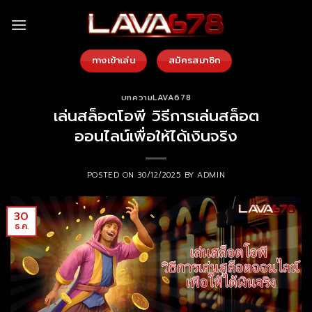
Skip
to
content
ทางเข้าเล่น
สมัครสมาชิก
บทความLAVA678
เล่นสล็อตโอพี วิธีการเล่นสล็อต
ออนไลน์เพื่อให้ได้เงินจริง
POSTED ON
30/12/2025
BY
ADMIN
30
ธ.ค.