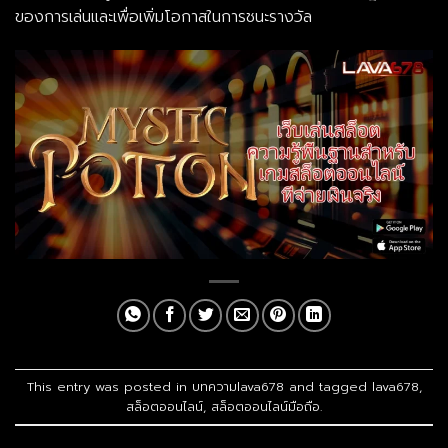
ของการเล่นและเพื่อเพิ่มโอกาสในการชนะรางวัล
This entry was posted in
บทความlava678
and tagged
lava678
,
สล็อตออนไลน์
,
สล็อตออนไลน์มือถือ
.