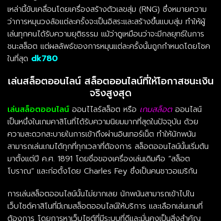
เหล่านี้ขับเคลื่อนโดยเครื่องสร้างตัวเลขสุ่ม (RNG) ซึ่งหมายความ
ว่าการหมุนวงล้อแต่ละครั้งจะเป็นอิสระและสร้างขึ้นแบบสุ่ม ทำให้ผู้
เล่นทุกคนได้รับความยุติธรรม แม้ว่าดูเหมือนว่าจะมีกลยุทธ์ในการ
ชนะสล็อต แต่ผลลัพธ์ของการหมุนแต่ละครั้งนั้นถูกกำหนดโดยโชค
ในที่สุด
dk780
เล่นสล็อตออนไลน์ สล็อตออนไลน์ที่ให้โอกาสชนะเงิน
จริงสูงสุด
เล่นสล็อตออนไลน์
ออนไไลร์สล็อต หรือ
เกมสล็อต
ออนไลน์
เป็นหนึ่งในเกมคาสิโนที่ได้รับความนิยมมากที่สุดในปัจจุบัน ด้วย
ความสะดวกสะบายในการเข้าถึงผ่านอินเทอร์เน็ต ทำให้นักพนัน
สามารถเล่นเกมได้ทุกที่ทุกเวลาที่ต้องการ สล็อตออนไลน์นั้นเริ่มต้น
มาตั้งแต่ปี ค.ศ. 1891 โดยชื่อของเครื่องเล่นเดิมคือ “สล็อต
โบราณ” และก่อตั้งโดย Charles Fey ซึ่งเป็นคนชาวอเมริกัน
การเล่นสล็อตออนไลน์นั้นไม่ยากเลย นักพนันสามารถเข้าไปใน
เว็บไซต์คาสิโนที่มีเกมสล็อตออนไลน์ให้บริการ และเลือกเล่นเกมที่
ต้องการ โดยการหาเว็บไซต์ที่มีระบบที่ดีและมั่นคงเป็นสิ่งสำคัญ