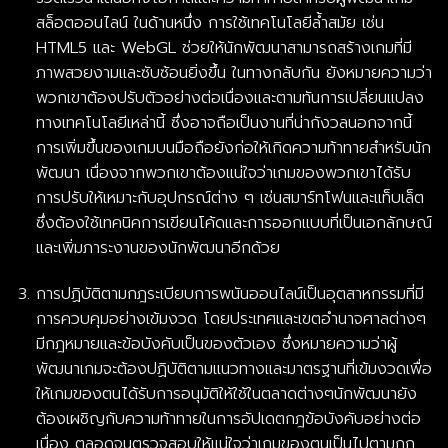
สล็อตออนไลน์ ในด้านหนึ่ง การใช้เทคโนโลยีล้ำสมัย เช่น
HTML5 และ WebGL ช่วยให้นักพัฒนาสามารถสร้างเกมที่มี
ภาพสวยงามและซับซ้อนยิ่งขึ้น ในทางกลับกัน ยังหมายความว่า
พวกเขาต้องปรับตัวอย่างต่อเนื่องและตามทันการเปลี่ยนแปลง
ทางเทคโนโลยีเหล่านี้ ซึ่งอาจถือเป็นงานที่น่ากังวลนอกจากนี้
การเพิ่มขึ้นของเกมบนมือถือยังก่อให้เกิดความท้าทายสำหรับนัก
พัฒนา เนื่องจากพวกเขาต้องแน่ใจว่าเกมของพวกเขาได้รับ
การปรับให้เหมาะกับอุปกรณ์ต่าง ๆ เช่นสมาร์ทโฟนและแท็บเล็ต
ซึ่งต้องใช้เทคนิคการเขียนโค้ดและการออกแบบที่เป็นเอกลักษณ์
และเพิ่มภาระงานของนักพัฒนาอีกด้วย
การปฏิบัติตามกฎระเบียบการพนันออนไลน์เป็นอุตสาหกรรมที่มี
การควบคุมอย่างเข้มงวด โดยประเทศและเขตอำนาจศาลต่างๆ
มีกฎหมายและข้อบังคับเป็นของตัวเอง ซึ่งหมายความว่าผู้
พัฒนาเกมจะต้องปฏิบัติตามแนวทางและมาตรฐานที่เข้มงวดเพื่อ
ให้เกมของตนได้รับการอนุมัติให้ใช้ในตลาดต่างๆนักพัฒนายัง
ต้องเผชิญกับความท้าทายในการอัปเดตกฎข้อบังคับอย่างต่อ
เนื่อง ตลอดจนตรวจสอบให้แน่ใจว่าเกมของตนเป็นไปตามกฎ