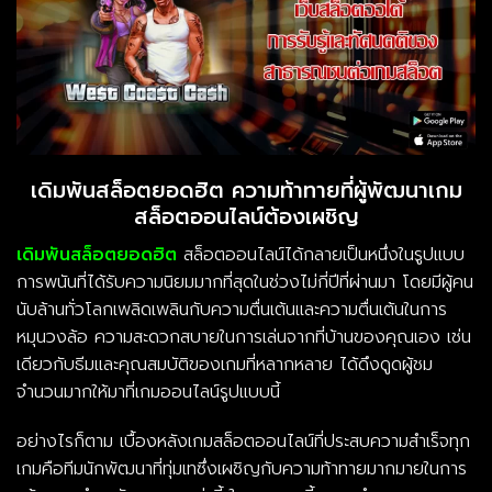
เดิมพันสล็อตยอดฮิต ความท้าทายที่ผู้พัฒนาเกม
สล็อตออนไลน์ต้องเผชิญ
เดิมพันสล็อตยอดฮิต
สล็อตออนไลน์ได้กลายเป็นหนึ่งในรูปแบบ
การพนันที่ได้รับความนิยมมากที่สุดในช่วงไม่กี่ปีที่ผ่านมา โดยมีผู้คน
นับล้านทั่วโลกเพลิดเพลินกับความตื่นเต้นและความตื่นเต้นในการ
หมุนวงล้อ ความสะดวกสบายในการเล่นจากที่บ้านของคุณเอง เช่น
เดียวกับธีมและคุณสมบัติของเกมที่หลากหลาย ได้ดึงดูดผู้ชม
จำนวนมากให้มาที่เกมออนไลน์รูปแบบนี้
อย่างไรก็ตาม เบื้องหลังเกมสล็อตออนไลน์ที่ประสบความสำเร็จทุก
เกมคือทีมนักพัฒนาที่ทุ่มเทซึ่งเผชิญกับความท้าทายมากมายในการ