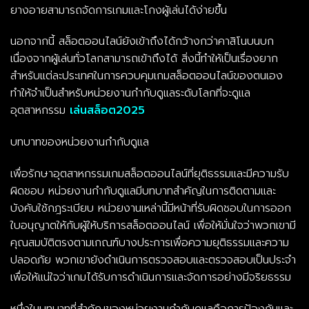
ยางอายสามารถจัดการเกมและโกงผู้เล่นได้ง่ายขึ้น
นอกจากนี้ สล็อตออนไลน์ยังเข้าถึงได้กว้างกว่าคาสิโนบนบก
เนื่องจากผู้เล่นทั่วโลกสามารถเข้าถึงได้ สิ่งนี้ทำให้เป็นเรื่องยาก
สำหรับแต่ละประเทศในการควบคุมเกมสล็อตออนไลน์ของตนเอง
ทำให้จำเป็นสำหรับหน่วยงานกำกับดูแลระดับโลกที่จะดูแล
อุตสาหกรรม
เล่นสล็อต2025
บทบาทของหน่วยงานกำกับดูแล
เพื่อรักษาอุตสาหกรรมเกมสล็อตออนไลน์ที่ยุติธรรมและมีความรับ
ผิดชอบ หน่วยงานกำกับดูแลมีบทบาทสำคัญในการติดตามและ
บังคับใช้กฎระเบียบ หน่วยงานเหล่านี้มีหน้าที่รับผิดชอบในการออก
ใบอนุญาตให้กับผู้ให้บริการสล็อตออนไลน์ เพื่อให้มั่นใจว่าพวกเขามี
คุณสมบัติตรงตามเกณฑ์บางประการเพื่อความยุติธรรมและความ
ปลอดภัย พวกเขายังดำเนินการตรวจสอบและตรวจสอบเป็นประจำ
เพื่อให้แน่ใจว่าเกมได้รับการดำเนินการและจัดการอย่างมีจริยธรรม
หนึ่งในบทบาทที่สำคัญของหน่วยงานกำกับดูแลคือการป้องกันและ