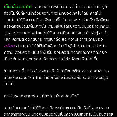
เว็บสล็อตออโต้
โลกของการพนันมีการเปลี่ยนแปลงที่สำคัญใน
ช่วงไม่กี่ปีที่ผ่านมาด้วยความก้าวหน้าของเทคโนโลยี คาสิโน
ออนไลน์ได้รับความนิยมเพิ่มมากขึ้น โดยเฉพาะอย่างยิ่งเมื่อมีเกม
สล็อตออนไลน์เพิ่มมากขึ้น เกมเหล่านี้ได้รับความนิยมอย่างมากใน
อุตสาหกรรมการพนันและได้รับความนิยมอย่างมากในหมู่ผู้เล่นทั่ว
โลก ความสะดวกสบาย การเข้าถึง และความหลากหลายของ
สล็อต
ออนไลน์ทำให้เป็นตัวเลือกสำหรับผู้เล่นหลายคน อย่างไร
ก็ตาม ด้วยความนิยมที่เพิ่มขึ้น จึงมีความกังวลและการถกเถียง
เกี่ยวกับผลกระทบของสล็อตออนไลน์ต่อสังคมเพิ่มมากขึ้น
ในบทความนี้ เราจะสำรวจการรับรู้และทัศนคติของสาธารณชนต่อ
เกมสล็อตออนไลน์ โดยคำนึงถึงข้อดีและข้อเสียของการพนันรูป
แบบนี้
การรับรู้ของสาธารณะเกี่ยวกับสล็อตออนไลน์
เกมสล็อตออนไลน์ได้รับการวิจารณ์และความคิดเห็นที่หลากหลาย
จากสาธารณชน บางคนมองว่ามันเป็นความบันเทิงที่ไม่เป็นอันตราย