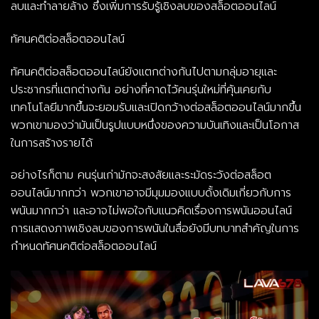
ลบและทำลายล้าง ซึ่งเพิ่มการรับรู้เชิงลบของสล็อตออนไลน์
ทัศนคติต่อสล็อตออนไลน์
ทัศนคติต่อสล็อตออนไลน์ยังแตกต่างกันไปตามกลุ่มอายุและ
ประชากรที่แตกต่างกัน อย่างที่คาดไว้คนรุ่นใหม่ที่คุ้นเคยกับ
เทคโนโลยีมากขึ้นจะยอมรับและเปิดกว้างต่อสล็อตออนไลน์มากขึ้น
พวกเขามองว่ามันเป็นรูปแบบหนึ่งของความบันเทิงและเป็นโอกาส
ในการสร้างรายได้
อย่างไรก็ตาม คนรุ่นเก่ามักจะสงสัยและระมัดระวังต่อสล็อต
ออนไลน์มากกว่า พวกเขาอาจมีมุมมองแบบดั้งเดิมเกี่ยวกับการ
พนันมากกว่า และอาจไม่พอใจกับแนวคิดเรื่องการพนันออนไลน์
การแสดงภาพเชิงลบของการพนันในสื่อยังมีบทบาทสำคัญในการ
กำหนดทัศนคติต่อสล็อตออนไลน์