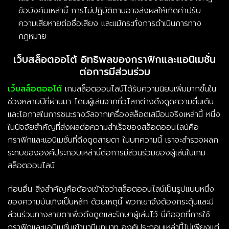
ข้อบังคับเหล่านี้ การไม่ปฏิบัติตามอาจส่งผลให้เกิดค่าปรับ
ความเสียหายต่อชื่อเสียง และแม้กระทั่งการดำเนินการทาง
กฎหมาย
เว็บสล็อตออโต้ อิทธิพลของกราฟิกและแอนิเมชั่น
ต่อการมีส่วนร่วม
เว็บสล็อตออโต้
เกมสล็อตออนไลน์ได้รับความนิยมเพิ่มมากขึ้นใน
ช่วงหลายปีที่ผ่านมา โดยผู้เล่นจากทั่วโลกต่างดึงดูดความตื่นเต้น
และโอกาสในการชนะรางวัลจากเครื่องสล็อตเสมือนจริงเหล่านี้ หนึ่ง
ในปัจจัยสำคัญที่ส่งผลต่อความสำเร็จของสล็อตออนไลน์คือ
กราฟิกและแอนิเมชั่นที่ดึงดูดสายตา ในบทความนี้ เราจะสำรวจผลก
ระทบขององค์ประกอบเหล่านี้ต่อการมีส่วนร่วมของผู้เล่นในเกม
สล็อตออนไลน์
ก่อนอื่น สิ่งสำคัญคือต้องเข้าใจว่าสล็อตออนไลน์เป็นรูปแบบหนึ่ง
ของความบันเทิงเป็นหลัก ด้วยเหตุนี้ พวกเขาจึงต้องกระตุ้นและมี
ส่วนร่วมทางสายตาเพื่อดึงดูดและรักษาผู้เล่นไว้ นี่คือจุดที่การใช้
กราฟิกและแอนิเมชั่นเข้ามามีบทบาท องค์ประกอบเหล่านี้ไม่เพียงแต่