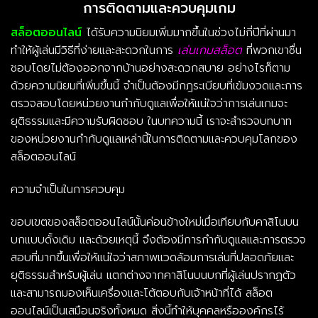
การติดตามและควบคุมเกม
สล็อตออนไลน์
ได้รับความนิยมเพิ่มมากขึ้นในช่วงไม่กี่ปีที่ผ่านมา
ทำให้ผู้เล่นมีวิธีที่ง่ายและสะดวกในการ
เล่นเกมสล็อต
ที่พวกเขาชื่น
ชอบโดยไม่ต้องออกจากบ้านอย่างสะดวกสบาย อย่างไรก็ตาม
ด้วยความนิยมที่เพิ่มขึ้นนี้ จำเป็นต้องมีกฎระเบียบที่เข้มงวดและการ
ตรวจสอบโดยหน่วยงานกำกับดูแลเพื่อให้แน่ใจว่าการเล่นเกมจะ
ยุติธรรมและมีความรับผิดชอบ ในบทความนี้ เราจะสำรวจบทบาท
ของหน่วยงานกำกับดูแลเหล่านี้ในการติดตามและควบคุมโลกของ
สล็อตออนไลน์
ความจำเป็นในการควบคุม
ขอบเขตของสล็อตออนไลน์นั้นค่อนข้างใหม่เมื่อเทียบกับคาสิโนบน
บกแบบดั้งเดิม และด้วยเหตุนี้ จึงต้องมีการกำกับดูแลและการตรวจ
สอบที่มากขึ้นเพื่อให้แน่ใจว่าสภาพแวดล้อมการเล่นที่ปลอดภัยและ
ยุติธรรมสำหรับผู้เล่น แตกต่างจากคาสิโนบนบกที่ผู้เล่นปรากฏตัว
และสามารถมองเห็นเครื่องและโต้ตอบกับเจ้าหน้าที่ได้ สล็อต
ออนไลน์เป็นเสมือนจริงทั้งหมด สิ่งนี้ทำให้บุคคลหรือองค์กรไร้