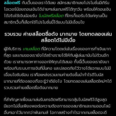
สล็อตฟรี
กับเว็บของเราได้เลย สมัครสมาชิกเลยโปรโมชั่นมีเทิร์น
โอเวอร์น้อยถอนเงินได้ง่ายๆเล่นเกมฟรีได้ทุกวัน พร้อมให้ถอนเงิน
ได้จริงใช้เงินน้อยรับ
โบนัสฟรีสล็อต
ที่ใครก็ขอรับได้เเค่คุณเป็น
สมาชิกเว็บก็เลือกใช้โปรโมชั่นนี้ได้เเบบไม่มีเงื่อนไข
รวบรวม ค่ายสล็อตชื่อดัง มากมาย โดยทดลองเล่น
สล็อตได้ไม่มีเบื่อ
ผู้ให้บริการ
เกมสล็อต
ที่มีความโดดเด่นในเรื่องของการทำเงินมาก
ที่สุด และเกมของเรายังได้สร้างรายได้ให้กับผู้เล่นมานับไม่ถ้วนอีก
ด้วย เราสามารถหาทางออกให้คุณได้เสมอ ทั้งนี้เว็บของเรายังมา
พร้อมกับระบบการเงินที่มั่นคง และปลอดภัยไว้วางได้แจกเเบบไม่มี
เงื่อนไขซับซ้อน เราคือแหล่งรวมเกมค่ายดังชั้นนำกำไรดีโบนัส
มากมายที่ต้องลองถึงจะรู้ว่าดียังไง โดยทดลองเล่นสล็อตใหม่ๆได้
รวบรวมค่ายสล็อตชื่อดังมากมาย
ที่สำคัญหาเพื่อนมาเล่นรับเครดิตฟรีสามารถลุ้นโบนัสฟรีได้สูงสุด
มีเเจกไม่อั้นเพียงพอต่อความต้องการของสมาชิกและเกมออนไลน์
อื่นๆเอาไว้มากกว่าพันเกมส์ โอกาสสร้างกำไรจากเกมสล็อตจะดี