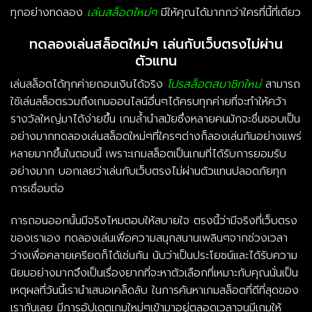
ทุกอย่างทดลอง
เล่นสล็อตใหม่ๆ
มีให้คุณได้มากกว่าใครที่นี้ที่เดียว
ทดลองเล่นสล็อตใหม่ๆ เล่นกับเว็บตรงไม่ผ่าน
ตัวแทน
เล่นสล็อตได้ทุกค่ายถอนเงินได้จริง
โปรสล็อตสมาชิกใหม่
สามารถ
ใช้เล่นสล็อตรวมถึงเกมออนไลน์อื่นๆได้ครบทุกค่ายที่จะทำให้คว้า
รางวัลใหญ่มาได้ง่ายขึ้น เกมล้ำนำสมัยซึ่งหลายคนมักจะชื่นชอบเป็น
อย่างมากทดลองเล่นสล็อตใหม่ๆที่ใครๆต่างก็ลองเล่นกันอย่างแพร่
หลายมากขึ้นในตอนนี้ เพราะเกมสล็อตเป็นเกมที่ได้รับการยอมรับ
อย่างมาก บอกเลยว่าเล่นกับเว็บตรงไม่ผ่านตัวแทนปลอดภัยทุก
การเชื่อมต่อ
การถอนออกนั้นมีจริงไหมตอบให้สบายใจ ตรงนี้ว่ามีจริงที่เว็บตรง
ของเราเอง ทดลองเล่นเพื่อความสนุกสนานเพลินๆจากช่วงเวลา
ว่างเพื่อคลายเครียดก็ได้เช่นกัน นับว่าเป็นประโยชน์และได้รับความ
นิยมอย่างมากจึงเป็นเรื่องยากที่จะหาตัวเลือกที่เหมาะกับคุณนั่นเป็น
เหตุผลที่วันนี้เรานำเสนอเคล็ดลับ ในการค้นหาเกมสล็อตที่ดีที่สุดของ
เรากันเลย มีการอัปเดตเกมใหม่ๆเข้ามาอยู่ตลอดเวลาจนมีเกมให้