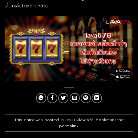
เลือกเล่นได้หลากหลาย
This entry was posted in
บทความlava678
. Bookmark the
permalink
.