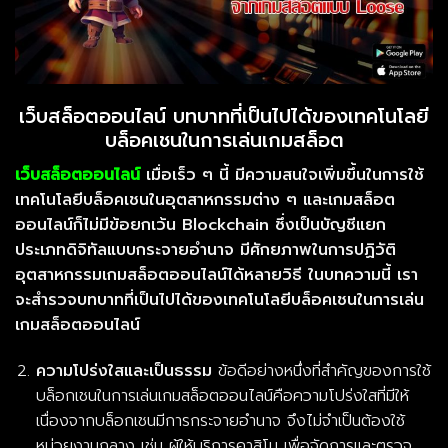
เว็บสล็อตออนไลน์ บทบาทที่เป็นไปได้ของเทคโนโลยี
บล็อคเชนในการเล่นเกมสล็อต
เว็บสล็อตออนไลน์
เมื่อเร็ว ๆ นี้ มีความสนใจเพิ่มขึ้นในการใช้
เทคโนโลยีบล็อคเชนในอุตสาหกรรมต่าง ๆ และเกมสล็อต
ออนไลน์ก็ไม่มีข้อยกเว้น Blockchain ซึ่งเป็นบัญชีแยก
ประเภทดิจิทัลแบบกระจายอำนาจ มีศักยภาพในการปฏิวัติ
อุตสาหกรรมเกมสล็อตออนไลน์ได้หลายวิธี ในบทความนี้ เรา
จะสำรวจบทบาทที่เป็นไปได้ของเทคโนโลยีบล็อคเชนในการเล่น
เกมสล็อตออนไลน์
ความโปร่งใสและเป็นธรรม
ข้อดีอย่างหนึ่งที่สำคัญของการใช้
บล็อกเชนในการเล่นเกมสล็อตออนไลน์คือความโปร่งใสที่มีให้
เนื่องจากบล็อกเชนมีการกระจายอำนาจ จึงไม่จำเป็นต้องใช้
หน่วยงานกลาง เช่น ผู้ให้บริการคาสิโน เพื่อจัดการและตรวจ