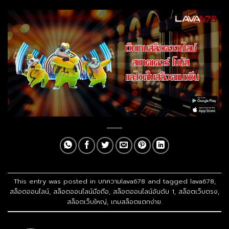
This entry was posted in
บทความlava678
and tagged
lava678
,
สล็อตออนไลน์
,
สล็อตออนไลน์มือถือ
,
สล็อตออนไลน์อันดับ 1
,
สล็อตเว็บตรง
,
สล็อตเว็บใหญ่
,
เกมสล็อตแตกง่าย
.