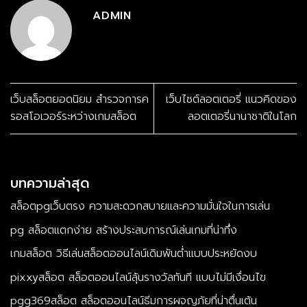
ADMIN
เว็บสล็อตยอดนิยม สำรวจการค
เว็บไซต์ลอตเตอรี่ แนวคิดของ
รอสโอเวอร์ระหว่างเกมสล็อต
ลอตเตอรี่นานาชาติในโลก
บทความล่าสุด
สล็อตpgเว็บตรง ความสะดวกสบายและความมั่นใจในการเล่น
pg สล็อตแตกง่าย สร้างประสบการณ์เล่นเกมที่น่าทึ่ง
เกมสล็อต วิธีเล่นสล็อตออนไลน์เดิมพันต่ำแบบประหยัดงบ
pixxyสล็อต สล็อตออนไลน์ลุ้นรางวัลทันที แบบไม่มีเงื่อนไข
pgg369สล็อต สล็อตออนไลน์ธีมการผจญภัยที่น่าตื่นเต้น