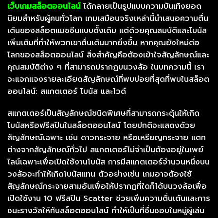
เว็บเกมสล็อตออนไลน์
ได้กลายเป็นรูปแบบความบันเทิงยอด
นิยมสำหรับผู้คนทั่วโลก เกมเสมือนจริงเหล่านี้นำเสนอความตื่น
เต้นของสล็อตแมชชีนแบบดั้งเดิม แต่ด้วยคุณสมบัติและโบนัส
เพิ่มเติมที่ทำให้พวกเขาตื่นเต้นมากยิ่งขึ้น หากคุณยังใหม่ต่อ
โลกของสล็อตออนไลน์ สิ่งสำคัญคือต้องเข้าใจสัญลักษณ์และ
คุณสมบัติต่าง ๆ ที่สามารถปรากฏบนวงล้อ ในบทความนี้ เรา
จะแจกแจงรายละเอียดสัญลักษณ์ที่พบบ่อยที่สุดที่พบในสล็อต
ออนไลน์: สแกตเตอร์ โบนัส และไวด์
สแกตเตอร์เป็นสัญลักษณ์ชนิดพิเศษที่สามารถกระตุ้นให้เกิด
โบนัสหรือฟรีสปินในสล็อตออนไลน์ โดยปกติจะแสดงด้วย
สัญลักษณ์เฉพาะ เช่น ดาวกระจาย หรือเหรียญกระจาย แตก
ต่างจากสัญลักษณ์ทั่วไป สแกตเตอร์ไม่จำเป็นต้องอยู่ในเพย์
ไลน์เฉพาะเพื่อเปิดใช้งานโบนัส การมีสแกตเตอร์จำนวนหนึ่งบน
วงล้อจะทำให้เกิดโบนัสแทน ตัวอย่างเช่น เกมอาจต้องใช้
สัญลักษณ์กระจายสามอันเพื่อให้ปรากฏที่ใดก็ได้บนวงล้อเพื่อ
เปิดใช้งาน 10 ฟรีสปิน Scatter ช่วยเพิ่มความตื่นเต้นและการ
ชนะรางวัลให้กับสล็อตออนไลน์ ทำให้เป็นที่ชื่นชอบในหมู่ผู้เล่น