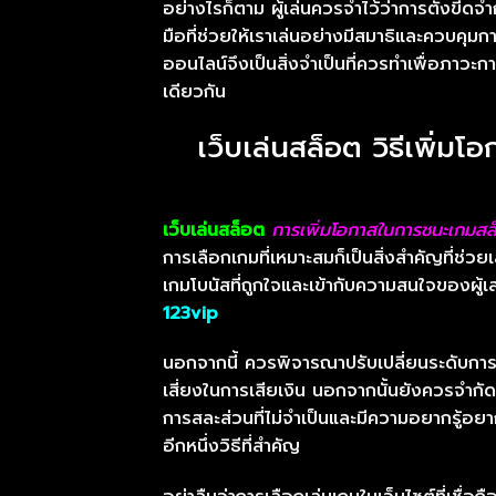
อย่างไรก็ตาม ผู้เล่นควรจำไว้ว่าการตั้งขีดจำก
มือที่ช่วยให้เราเล่นอย่างมีสมาธิและควบคุมก
ออนไลน์จึงเป็นสิ่งจำเป็นที่ควรทำเพื่อภาวะ
เดียวกัน
เว็บเล่นสล็อต วิธีเพิ่ม
เว็บเล่นสล็อต
การเพิ่มโอกาสในการชนะเกมสล
การเลือกเกมที่เหมาะสมก็เป็นสิ่งสำคัญที่ช่
เกมโบนัสที่ถูกใจและเข้ากับความสนใจของผู้
123vip
นอกจากนี้ ควรพิจารณาปรับเปลี่ยนระดับก
เสี่ยงในการเสียเงิน นอกจากนั้นยังควรจำกัดเ
การสละส่วนที่ไม่จำเป็นและมีความอยากรู้อย
อีกหนึ่งวิธีที่สำคัญ