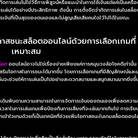
ัดการเล่นไม่ใช่วิธีการพิสูจน์หรือแนะนำในการใช้เงินแต่แค่เป็นเครื่อ
ารเล่นได้อย่างมีประสิทธิภาพ ดังนั้น การตั้งขีดจำกัดการเล่นในสล็อ
การเงินที่เป็นสุขของตนเองและไม่สูญเสียเสียคนใดใว้ไปได้ในขณะ
โอกาสชนะสล็อตออนไลน์ด้วยการเลือกเกมที่
เหมาะสม
็อต
ออนไลน์อาจไม่ใช่เรื่องง่ายเพียงแค่การหมุนวงล้อโชคดีเท่านั้น
วยเสริมโอกาสในการชนะได้มากขึ้น โดยการเลือกเกมที่มีสัญลักษณ์และ
เล่นจะช่วยให้การเล่นเป็นไปอย่างสะดวกสบายและสนุกสนานมากยิ่งขึ้
ารเดิมพันตามความสามารถในการจัดการเงินของตนเองเพื่อลดความ
วลาในการเล่นเกมเพื่อป้องกันการเสี่ยงที่จะเล่นมากเกินไป การเรียนร
ากเข้าใจเกมด้วยก็เป็นเทคนิคที่ช่วยเพิ่มโอกาสชนะในเกมสล็อตออนไ