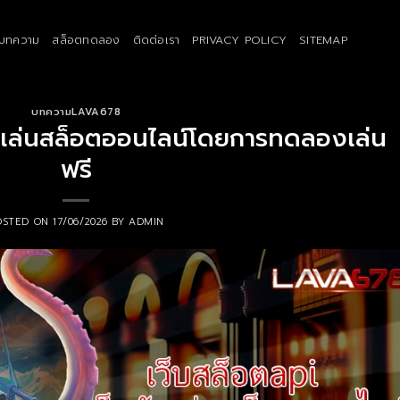
บทความ
สล็อตทดลอง
ติดต่อเรา
PRIVACY POLICY
SITEMAP
บทความLAVA678
ับเล่นสล็อตออนไลน์โดยการทดลองเล่น
ฟรี
OSTED ON
17/06/2026
BY
ADMIN