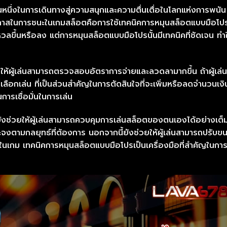
หนึ่งในการเดินทางสู่ความสนุกและความตื่นเตื่อในโลกแห่งการพนัน
โอกาสในการชนะในเกมสล็อตคือการใช้เทคนิคการหมุนสล็อตแบบมือโป
ลขึ้นหรือลง แต่การหมุนสล็อตแบบมือโปรนั้นมีเทคนิคที่ชัดเจน ทำใ
้ผู้เล่นสามารถตรวจสอบอัตราการจ่ายและลวดลามากขึ้น ถ้าผู้เล่น
เลือกเล่น ที่เป็นส่วนสำคัญในการตัดสินใจที่จะเพิ่มหรือลดจำนวนเงิน
การเชื่อมั่นในการเล่น
งช่วยให้ผู้เล่นสามารถควบคุมการเล่นสล็อตของตนเองได้อย่างเต็มท
จาะจงตามกลยุทธ์ที่ต้องการ นอกจากนี้ยังช่วยให้ผู้เล่นสามารถปรับข
นเกม เทคนิคการหมุนสล็อตแบบมือโปรเป็นเครื่องมือที่สำคัญในกา