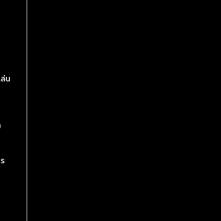
ล่น
ม
าร