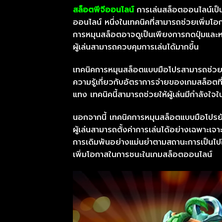
สล็อตพีจีออนไลน์
การเล่นสล็อตออนไลน์เป็น
ออนไลน์ หนึ่งในเทคนิคที่สามารถช่วยเพิ่ม
การหมุนสล็อตอาจดูเป็นเพียงการกดปุ่มและหว
ผู้เล่นสามารถควบคุมการเล่นได้มากขึ้น
เทคนิคการหมุนสล็อตแบบมือโปรสามารถช่วยให
ความรู้เกี่ยวกับอัตราการจ่ายของเกมสล็อตที่
แทง เทคนิคนี้สามารถช่วยให้ผู้เล่นมีกำลังใจใน
นอกจากนี้ เทคนิคการหมุนสล็อตแบบมือโปรยั
ผู้เล่นสามารถตั้งค่าการเล่นได้อย่างเฉพาะเ
การเดิมพันอย่างแม่นยำตามสถานะการเป็นไปใ
เพิ่มโอกาสในการชนะในเกมสล็อตออนไลน์