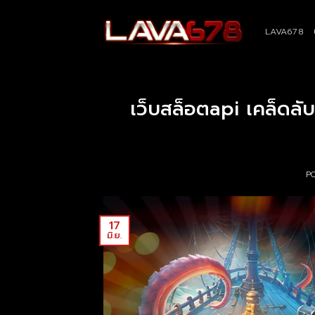
Skip
to
LAVA678
content
เว็บสล็อตapi เคล็ดล
P
17
มิ.ย.