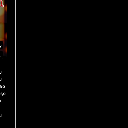
ม
ม
ลอง
รุง
น
น
น