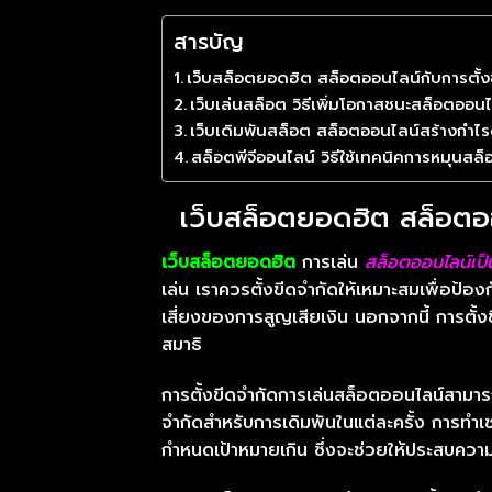
สารบัญ
เว็บสล็อตยอดฮิต สล็อตออนไลน์กับการตั้งข
เว็บเล่นสล็อต วิธีเพิ่มโอกาสชนะสล็อตออน
เว็บเดิมพันสล็อต สล็อตออนไลน์สร้างกำไ
สล็อตพีจีออนไลน์ วิธีใช้เทคนิคการหมุนส
เว็บสล็อตยอดฮิต สล็อตออ
เว็บสล็อตยอดฮิต
การเล่น
สล็อตออนไลน์เป็น
เล่น เราควรตั้งขีดจำกัดให้เหมาะสมเพื่อป้องก
เสี่ยงของการสูญเสียเงิน นอกจากนี้ การตั้ง
สมาธิ
การตั้งขีดจำกัดการเล่นสล็อตออนไลน์สามารถทำไ
จำกัดสำหรับการเดิมพันในแต่ละครั้ง การทำเช
กำหนดเป้าหมายเกิน ซึ่งจะช่วยให้ประสบความ