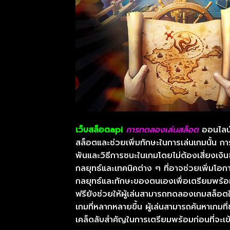
เว็บสล็อตapi
การทดลองเล่นสล็อต
ออนไลน์ฟ
สล็อตและช่วยเพิ่มทักษะในการเล่นเกมนั้น การ
พันและวิธีการชนะในเกมโดยไม่ต้องเสี่ยงเงิ
กลยุทธ์และเทคนิคต่าง ๆ ที่อาจช่วยเพิ่มโ
กลยุทธ์และทักษะของตนเองเพื่อเตรียมพร้อ
ฟรียังช่วยให้ผู้เล่นสามารถทดลองเกมสล็อตให
เกมที่หลากหลายขึ้น ผู้เล่นสามารถค้นหาเกมท
เคล็ดลับสำคัญในการเตรียมพร้อมก่อนที่จะเข