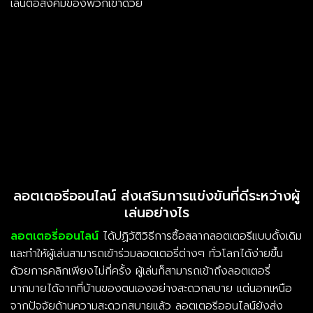
เล่นต่อสังคมของพวกเขาด้วย
ลอตเตอรีออนไลน์ ส่งเสริมการแข่งขันที่ดีระหว่างผู้
เล่นอย่างไร
ลอตเตอรี่ออนไลน์
ได้ปฏิวัติวิธีการซื้อสลากลอตเตอรีแบบดั้งเดิม
และทำให้ผู้เล่นสามารถเข้าร่วมลอตเตอรี่ต่างๆ ทั่วโลกได้ง่ายขึ้น
ด้วยการคลิกเพียงไม่กี่ครั้ง ผู้เล่นก็สามารถเข้าถึงลอตเตอรี่
มากมายได้จากที่บ้านของตนเองอย่างสะดวกสบาย แต่นอกเหนือ
จากปัจจัยด้านความสะดวกสบายแล้ว ลอตเตอรีออนไลน์ยังส่ง