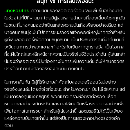
สนุก vs การเล่นเพื่อชนะ
แทงหวยไทย
ความนิยมของลอตเตอรี่ออนไลน์เพิ่มขึ้นอย่างมาก
ในช่วงไม่กี่ปีที่ผ่านมา โดยมีผู้เล่นหลายล้านคนที่ลองเสี่ยงโชคทุกวัน
ในขณะที่บางคนมองว่าเป็นแหล่งความบันเทิงเพียงอย่างเดียว แต่
บางคนกลับมุ่งเน้นไปที่การชนะรางวัลแจ็กพอตใหญ่มากกว่าสำหรับ
ผู้ที่เล่นลอตเตอรี่เพื่อความสนุกสนาน เป็นประสบการณ์ที่น่าตื่นเต้นที่
จะจินตนาการว่าพวกเขาจะทำอะไรกับเงินหากถูกรางวัล เป็นโอกาส
ที่จะฝันใหญ่และหลีกหนีจากความเป็นจริงในชีวิตประจำวัน ผู้เล่นเหล่า
นี้มองว่าลอตเตอรี่เป็นช่องทางในการเพิ่มความตื่นเต้นให้กับกิจวัตร
ประจำวันโดยไม่ต้องจริงจังกับมันมากเกินไป
ในทางกลับกัน มีผู้ที่ให้ความสำคัญกับลอตเตอรีออนไลน์อย่าง
จริงจังและเล่นโดยตั้งใจที่จะชนะ สำหรับพวกเขา มันไม่ใช่แค่เกม แต่
เป็นการลงทุนเชิงกลยุทธ์ พวกเขาวิเคราะห์อัตราต่อรอง เลือก
หมายเลขอย่างระมัดระวัง และอาจใช้เทคนิคหรือระบบบางอย่างเพื่อ
เพิ่มโอกาสในการชนะ สำหรับผู้เล่นเหล่านี้ ลอตเตอรีไม่ได้เป็นเพียง
แหล่งความบันเทิงเท่านั้น แต่ยังเป็นการแสวงหาอย่างจริงจังอีก
ด้วย