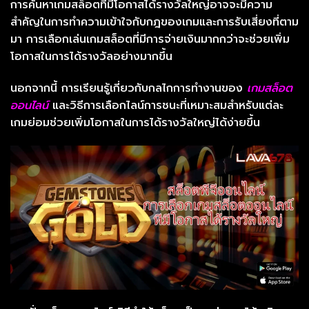
การค้นหาเกมสล็อตที่มีโอกาสได้รางวัลใหญ่อาจจะมีความ
สำคัญในการทำความเข้าใจกับกฎของเกมและการรับเสี่ยงที่ตาม
มา การเลือกเล่นเกมสล็อตที่มีการจ่ายเงินมากกว่าจะช่วยเพิ่ม
โอกาสในการได้รางวัลอย่างมากขึ้น
นอกจากนี้ การเรียนรู้เกี่ยวกับกลไกการทำงานของ
เกมสล็อต
ออนไลน์
และวิธีการเลือกไลน์การชนะที่เหมาะสมสำหรับแต่ละ
เกมย่อมช่วยเพิ่มโอกาสในการได้รางวัลใหญ่ได้ง่ายขึ้น