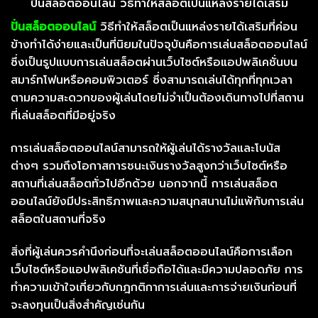
ปั่นสล็อตออนไลน์
วิธีทำให้สล็อตเป็นแหล่งรายได้เสริม
ปั่นสล็อตออนไลน์
วิธีทำให้สล็อตเป็นแหล่งรายได้เสริมที่ค่อน
ข้างทำได้ง่ายและเป็นที่นิยมในปัจจุบันคือการเล่นสล็อตออนไลน์
ซึ่งเป็นรูปแบบการเล่นสล็อตผ่านเว็บไซต์หรือแอปพลิเคชั่นบน
สมาร์ทโฟนหรือคอมพิวเตอร์ ซึ่งสามารถเล่นได้ทุกที่ทุกเวลา
ตามความสะดวกของผู้เล่นโดยไม่จำเป็นต้องเดินทางไปที่สถาน
ที่เล่นสล็อตที่มีอยู่จริง
การเล่นสล็อตออนไลน์สามารถให้ผู้เล่นได้รางวัลและโบนัส
ต่างๆ รวมถึงโอกาสการชนะเงินรางวัลสูงกว่าเว็บไซต์หรือ
สถานที่เล่นสล็อตทั่วไปอีกด้วย นอกจากนี้ การเล่นสล็อต
ออนไลน์ยังมีประสิทธิภาพและความสนุกสนานไม่แพ้กับการเล่น
สล็อตในสถานที่จริง
สิ่งที่ผู้เล่นควรคำนึงก่อนที่จะเล่นสล็อตออนไลน์คือการเลือก
เว็บไซต์หรือแอปพลิเคชันที่เชื่อถือได้และมีความปลอดภัย การ
ทำความเข้าใจเกี่ยวกับกฎกติกาการเล่นและการจ่ายเงินก่อนที่
จะลงทุนเป็นสิ่งสำคัญเช่นกัน