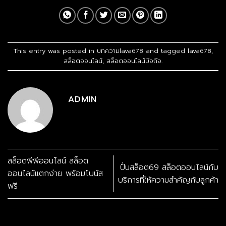
This entry was posted in
บทความlava678
and tagged
lava678
,
สล็อตออนไลน์
,
สล็อตออนไลน์มือถือ
.
ADMIN
สล็อตพีพีออนไลน์ สล็อต
ปั่นสล็อต69 สล็อตออนไลน์กับ
ออนไลน์แตกง่าย พร้อมโบนัส
บริการที่ให้ความสำคัญกับลูกค้า
ฟรี