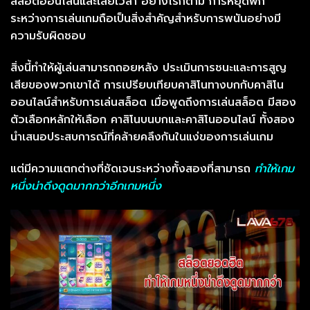
สล็อตออนไลน์และเสียเวลา อย่างไรก็ตาม การหยุดพัก
ระหว่างการเล่นเกมถือเป็นสิ่งสำคัญสำหรับการพนันอย่างมี
ความรับผิดชอบ
สิ่งนี้ทำให้ผู้เล่นสามารถถอยหลัง ประเมินการชนะและการสูญ
เสียของพวกเขาได้
การเปรียบเทียบคาสิโนทางบกกับคาสิโน
ออนไลน์สำหรับการเล่นสล็อต
เมื่อพูดถึงการเล่นสล็อต มีสอง
ตัวเลือกหลักให้เลือก คาสิโนบนบกและคาสิโนออนไลน์ ทั้งสอง
นำเสนอประสบการณ์ที่คล้ายคลึงกันในแง่ของการเล่นเกม
แต่มีความแตกต่างที่ชัดเจนระหว่างทั้งสองที่สามารถ
ทำให้เกม
หนึ่งน่าดึงดูดมากกว่าอีกเกมหนึ่ง