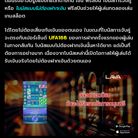
ต้อนรับอาจมีรูปแบบที่แตกต่างกัน เช่น ฟรีสปิน โบนัสการจับคู่
หรือ
โบนัสแบบไม่ต้องฝากเงิน
ฟรีสปินช่วยให้ผู้เล่นทดลองเล่น
เกมสล็อต
ได้โดยไม่ต้องเสี่ยงกับเงินของตนเอง ในขณะที่โบนัสการจับคู่
จะตรงกับเปอร์เซ็นต์
UFA168
ของการฝากครั้งแรกของผู้เล่น
ในทางกลับกัน โบนัสแบบไม่ต้องฝากเงินนั้นหาได้ยาก แต่เป็นที่
ต้องการอย่างมาก เนื่องจากโบนัสเหล่านี้เปิดโอกาสให้ผู้เล่นได้
รับเงินจริงโดยไม่ต้องฝากเงินด้วยตนเอง