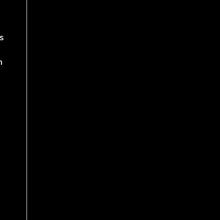
าร
ร
า