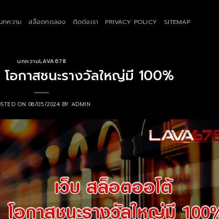
บทความ
สล็อตทดลอง
ติดต่อเรา
PRIVACY POLICY
SITEMAP
บทความLAVA678
้ โอกาสชนะรางวัลใหญ่มี 100%
OSTED ON
08/05/2024
BY
ADMIN