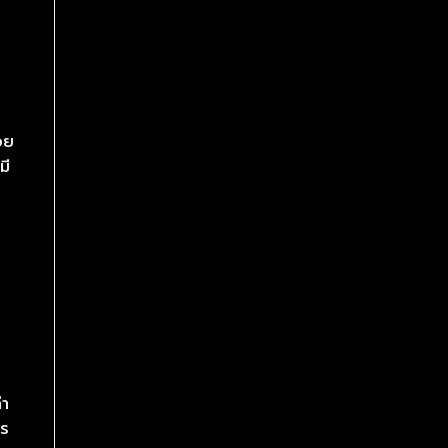
้วย
มี
่า
าร