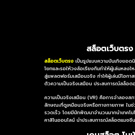
สล็อตเว็บตรง 
สล็อตเว็บตรง
เป็นรูปแบบความบันเทิงยอดน
โยกและรอให้วงล้อเรียงกันทำให้ผู้เล่นหลง
สู่แพลตฟอร์มเสมือนจริง ทำให้ผู้เล่นมีโ
ตัวความเป็นจริงเสมือน ประสบการณ์สล็อตอ
ความเป็นจริงเสมือน (VR) คือการจำลองสภา
ลักษณะที่ดูเหมือนจริงหรือทางกายภาพ ในช่วงไ
รวดเร็ว โดยมีนักพัฒนาจำนวนมากนำเทคโนโลย
คาสิโนออนไลน์ นำประสบการณ์สล็อตแมชชีนเส