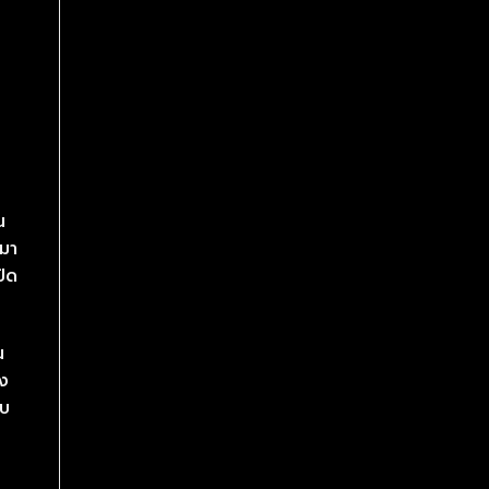
น
ามา
ปิด
น
าง
ับ