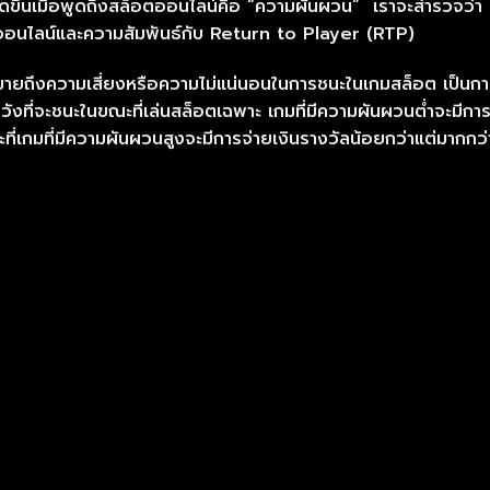
เกิดขึ้นเมื่อพูดถึงสล็อตออนไลน์คือ “ความผันผวน” เราจะสำรวจว่า
นไลน์และความสัมพันธ์กับ Return to Player (RTP)
ายถึงความเสี่ยงหรือความไม่แน่นอนในการชนะในเกมสล็อต เป็นก
หวังที่จะชนะในขณะที่เล่นสล็อตเฉพาะ เกมที่มีความผันผวนต่ำจะมีกา
ะที่เกมที่มีความผันผวนสูงจะมีการจ่ายเงินรางวัลน้อยกว่าแต่มากกว่