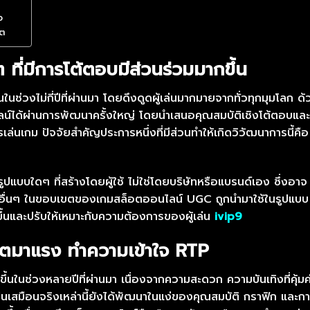
ว
อต
ที่มีการโต้ตอบมีส่วนร่วมมากขึ้น
นในช่วงไม่กี่ปีที่ผ่านมา โดยดึงดูดผู้เล่นมากมายจากทั่วทุกมุมโลก ด
น์ได้ผ่านการพัฒนาครั้งใหญ่ โดยนำเสนอคุณสมบัติเชิงโต้ตอบและ
ล่นเกม ปัจจัยสำคัญประการหนึ่งที่มีส่วนทำให้เกิดวิวัฒนาการนี้คือ
หารูปแบบใดๆ ที่สร้างโดยผู้ใช้ ไม่ใช่โดยบริษัทหรือแบรนด์เอง ซึ่งอาจ
และอื่นๆ ในขอบเขตของเกมสล็อตออนไลน์ UGC ถูกนำมาใช้ในรูปแบบ
ขึ้นและปรับให้เหมาะกับความต้องการของผู้เล่น
ivip9
อตมาแรง ทำความเข้าใจ RTP
ึ้นในช่วงหลายปีที่ผ่านมา เนื่องจากความสะดวก ความบันเทิงที่คุ้มค
เสมือนจริงเหล่านี้ยังได้พัฒนาในแง่ของคุณสมบัติ กราฟิก และก