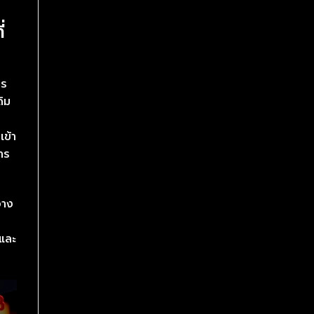
่
าร
ดิม
เข้า
าร
วาง
 และ