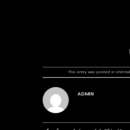
This entry was posted in
บทความ
ADMIN