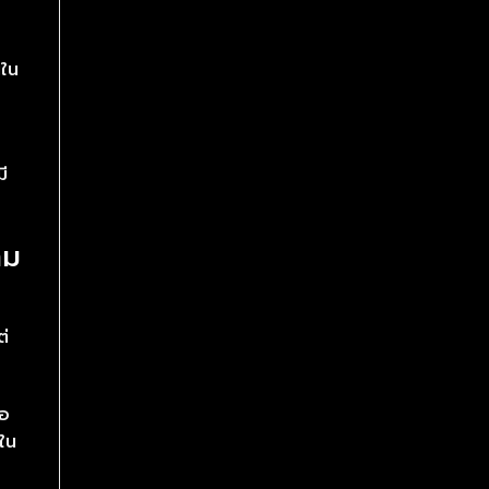
นใน
มี
าม
ต่
ือ
สใน