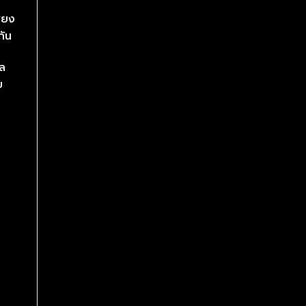
่ยง
กัน
ัล
ย