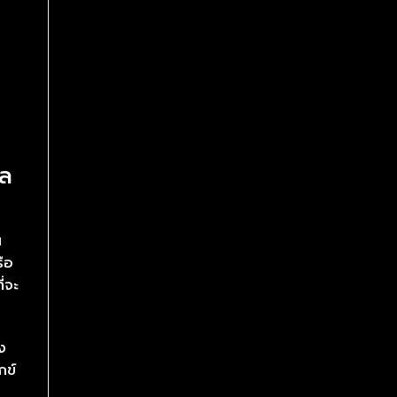
ัล
น
รือ
่จะ
ง
กข์