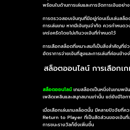
พร้อมในด้านการเล่นและการจัดการเงินอย่างม
การตรวจสอบเงินทุนที่มีอยู่ก่อนเริ่มเล่นสล็
การเล่นเกม หากมีเงินทุนจำกัด ควรกำหนดวงเง
เคร่งครัดโดยไม่เกินวงเงินที่กำหนดไว้
การเลือกสล็อตที่เหมาะสมก็เป็นสิ่งสำคัญที่ช่ว
อัตราการจ่ายเงินที่สูงและการเล่นที่ค่อนข้า
สล็อตออนไลน์ การเลือกเก
สล็อตออนไลน์
เกมสล็อตเป็นหนึ่งในเกมพนันท
เพลิดเพลินและสนุกสนานเท่านั้น แต่ยังมีโอกา
เมื่อเลือกเล่นเกมสล็อตนั้น มีหลายปัจจัยที่
Return to Player ที่เป็นสัดส่วนของเงินที่เ
การชนะรางวัลก็ยิ่งเพิ่มขึ้น