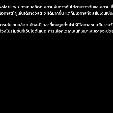
 volatility ของเกมสล็อต ความผันต่างกันได้ตามรางวันและความเสี
าสให้ผู้เล่นได้รางวัลใหญ่ได้มากขึ้น แต่ก็มีโอกาสที่จะเสียเงินเช่น
ารเล่นเกมสล็อต มักจะมีเวลาที่เกมถูกตั้งค่าให้มีโอกาสชนะเงินรางว
ือช่วงโปรโมชั่นที่เว็บไซต์เสนอ การเลือกเวลาเล่นที่เหมาะสมอาจจะช่ว