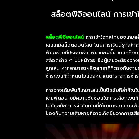
สล็อตพีจีออนไลน์ การเข้
สล็อตพีจีออนไลน์
การเข้าใจกลไกของเกมสล็อต
เล่นเกมสล็อตออนไลน์ โดยการเรียนรู้กลไกกา
พันอย่างมีประสิทธิภาพมากยิ่งขึ้น เกมสล็อตม
สล็อตต่าง ๆ บนหน้าจอ ซึ่งผู้เล่นจะต้องว
ลูกเล่น หากสามารถผลิตลูกราศีที่ตรงกันตามร
ชำระเงินที่กำหนดไว้ล่วงหน้าในตารางการชำร
การวางเดิมพันที่เหมาะสมเป็นปัจจัยที่สำคั
เดิมพันอย่างมีความซับซ้อนในการเลือกเงินท
ไม่ทันสมัย การจำกัดเงินที่ใช้ในการวางเดิมพ
ป้องกันความเสียหายที่อาจเกิดขึ้นจากการเส