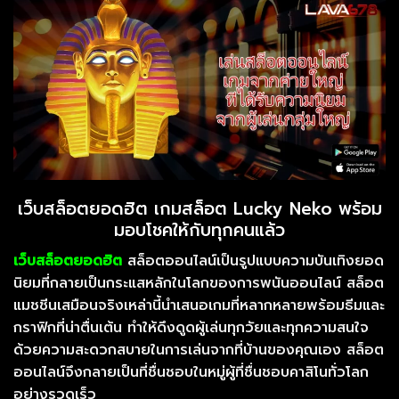
เว็บสล็อตยอดฮิต เกมสล็อต Lucky Neko พร้อม
มอบโชคให้กับทุกคนแล้ว
เว็บสล็อตยอดฮิต
สล็อตออนไลน์เป็นรูปแบบความบันเทิงยอด
นิยมที่กลายเป็นกระแสหลักในโลกของการพนันออนไลน์ สล็อต
แมชชีนเสมือนจริงเหล่านี้นำเสนอเกมที่หลากหลายพร้อมธีมและ
กราฟิกที่น่าตื่นเต้น ทำให้ดึงดูดผู้เล่นทุกวัยและทุกความสนใจ
ด้วยความสะดวกสบายในการเล่นจากที่บ้านของคุณเอง สล็อต
ออนไลน์จึงกลายเป็นที่ชื่นชอบในหมู่ผู้ที่ชื่นชอบคาสิโนทั่วโลก
อย่างรวดเร็ว