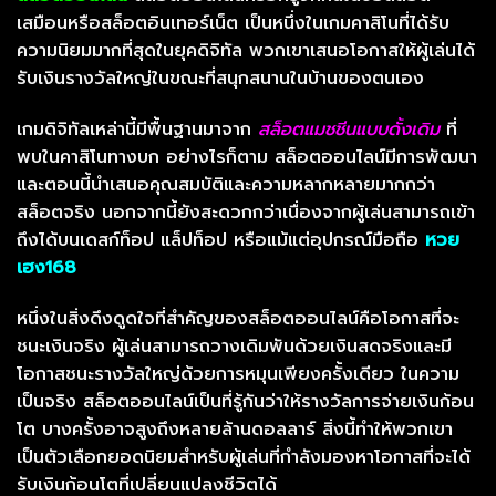
เสมือนหรือสล็อตอินเทอร์เน็ต เป็นหนึ่งในเกมคาสิโนที่ได้รับ
ความนิยมมากที่สุดในยุคดิจิทัล พวกเขาเสนอโอกาสให้ผู้เล่นได้
รับเงินรางวัลใหญ่ในขณะที่สนุกสนานในบ้านของตนเอง
เกมดิจิทัลเหล่านี้มีพื้นฐานมาจาก
สล็อตแมชชีนแบบดั้งเดิม
ที่
พบในคาสิโนทางบก อย่างไรก็ตาม สล็อตออนไลน์มีการพัฒนา
และตอนนี้นำเสนอคุณสมบัติและความหลากหลายมากกว่า
สล็อตจริง นอกจากนี้ยังสะดวกกว่าเนื่องจากผู้เล่นสามารถเข้า
ถึงได้บนเดสก์ท็อป แล็ปท็อป หรือแม้แต่อุปกรณ์มือถือ
หวย
เฮง168
หนึ่งในสิ่งดึงดูดใจที่สำคัญของสล็อตออนไลน์คือโอกาสที่จะ
ชนะเงินจริง ผู้เล่นสามารถวางเดิมพันด้วยเงินสดจริงและมี
โอกาสชนะรางวัลใหญ่ด้วยการหมุนเพียงครั้งเดียว ในความ
เป็นจริง สล็อตออนไลน์เป็นที่รู้กันว่าให้รางวัลการจ่ายเงินก้อน
โต บางครั้งอาจสูงถึงหลายล้านดอลลาร์ สิ่งนี้ทำให้พวกเขา
เป็นตัวเลือกยอดนิยมสำหรับผู้เล่นที่กำลังมองหาโอกาสที่จะได้
รับเงินก้อนโตที่เปลี่ยนแปลงชีวิตได้