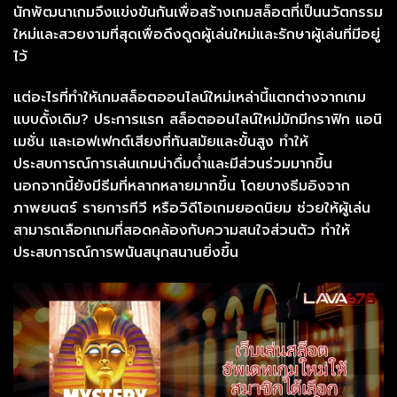
นักพัฒนาเกมจึงแข่งขันกันเพื่อสร้างเกมสล็อตที่เป็นนวัตกรรม
ใหม่และสวยงามที่สุดเพื่อดึงดูดผู้เล่นใหม่และรักษาผู้เล่นที่มีอยู่
ไว้
แต่อะไรที่ทำให้เกมสล็อตออนไลน์ใหม่เหล่านี้แตกต่างจากเกม
แบบดั้งเดิม? ประการแรก สล็อตออนไลน์ใหม่มักมีกราฟิก แอนิ
เมชั่น และเอฟเฟกต์เสียงที่ทันสมัยและขั้นสูง ทำให้
ประสบการณ์การเล่นเกมน่าดื่มด่ำและมีส่วนร่วมมากขึ้น
นอกจากนี้ยังมีธีมที่หลากหลายมากขึ้น โดยบางธีมอิงจาก
ภาพยนตร์ รายการทีวี หรือวิดีโอเกมยอดนิยม ช่วยให้ผู้เล่น
สามารถเลือกเกมที่สอดคล้องกับความสนใจส่วนตัว ทำให้
ประสบการณ์การพนันสนุกสนานยิ่งขึ้น