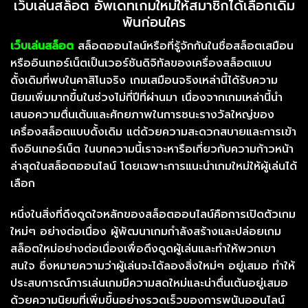
เว็บเล่นสล็อต อัพเดทเกมใหม่ให้สมาชิกได้เลือกเดิม
พันก่อนใคร
เว็บเล่นสล็อต
สล็อตออนไลน์หรือที่รู้จักกันในชื่อสล็อตเสมือน
หรืออินเทอร์เน็ตเป็นเวอร์ชันดิจิทัลของเครื่องสล็อตแบบ
ดั้งเดิมที่พบในคาสิโนจริง เกมเสมือนจริงเหล่านี้ได้รับความ
นิยมเพิ่มมากขึ้นในช่วงไม่กี่ปีที่ผ่านมา เนื่องจากเกมเหล่านี้นำ
เสนอความตื่นเต้นและศักยภาพในการชนะรางวัลใหญ่ของ
เครื่องสล็อตแบบดั้งเดิม แต่ด้วยความสะดวกสบายและการเข้า
ถึงอินเทอร์เน็ต ในบทความนี้เราจะหารือเกี่ยวกับความก้าวหน้า
ล่าสุดในสล็อตออนไลน์ โดยเฉพาะการแนะนำเกมใหม่ให้ผู้เล่นได้
เลือก
หนึ่งในสิ่งที่ดึงดูดใจหลักของสล็อตออนไลน์คือการเปิดตัวเกม
ใหม่ๆ อย่างต่อเนื่อง ผู้พัฒนาเกมกำลังสร้างและปล่อยเกม
สล็อตใหม่อย่างต่อเนื่องเพื่อดึงดูดผู้เล่นและทำให้พวกเขา
สนใจ ซึ่งหมายความว่าผู้เล่นจะได้ลองสิ่งใหม่ๆ อยู่เสมอ ทำให้
ประสบการณ์การเล่นเกมมีความสดใหม่และน่าตื่นเต้นอยู่เสมอ
ด้วยความนิยมที่เพิ่มขึ้นอย่างรวดเร็วของการพนันออนไลน์