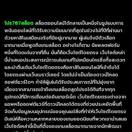
โปร787สล็อต
สล็อตออนไลน์ได้กลายเป็นหนึ่งในรูปแบบการ
พนันออนไลน์ที่ได้รับความนิยมมากที่สุดในช่วงไม่กี่ปีที่ผ่านมา
ด้วยคาสิโนเสมือนจริงที่มีอยู่มากมาย ผู้เล่นจึงมีตัวเลือก
มากมายเมื่อพูดถึงเกมสล็อต อย่างไรก็ตาม มีแพลตฟอร์ม
หนึ่งที่โดดเด่นจากที่อื่น นั่นก็คือเว็บไซต์โดยตรง เว็บไซต์เหล่า
นี้นำเสนอประสบการณ์การเล่นเกมที่ไม่เหมือนใครซึ่งทั้งสะดวก
และน่าตื่นเต้น
เว็บไซต์โดยตรงคือคาสิโนออนไลน์ที่เข้าถึงได้
โดยตรงผ่านเว็บเบราว์เซอร์ โดยไม่จำเป็นต้องดาวน์โหลด
ซอฟต์แวร์ใดๆ ทำให้ผู้เล่นได้รับประสบการณ์ที่ไม่ยุ่งยาก
เนื่องจากสามารถเข้าถึงเกมสล็อตสุดโปรดได้ทันทีจากทุก
อุปกรณ์ที่มีการเชื่อมต่ออินเทอร์เน็ต เว็บไซต์โดยตรงต่างจาก
แอพหรือซอฟต์แวร์ที่ดาวน์โหลดได้ตรงที่ช่วยประหยัดพื้นที่
จัดเก็บข้อมูลบนอุปกรณ์ของคุณ
แต่สิ่งที่ทำให้เว็บไซต์โดยตรง
มีเสน่ห์คือความหลากหลายของเกมยอดนิยมที่พวกเขานำเสนอ
เว็บไซต์เหล่านี้เป็นที่ตั้งของเกมสล็อตมากมายจากนักพัฒนา