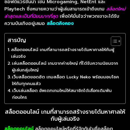
ซอฟต์แวร์ชั้นนำ เช่น Microgaming, NetEnt และ
Playtech ซึ่งหมายความว่าผู้เล่นสามารถเข้าถึงเกม
สล็อตใหม่
ล่าสุดและเป็นที่นิยมมากที่สุด
เพื่อให้มั่นใจว่าพวกเขาจะได้รับ
ความบันเทิงอยู่เสมอ
สล็อตคิงคอง
สารบัญ
สล็อตออนไลน์ เกมที่สามารถสร้างรายได้มหาศาลให้กับผู้
เล่นจริง
เล่นสล็อตออนไลน์ เกมจากค่ายใหญ่ ที่ได้รับความนิยมจาก
ผู้เล่นกลุ่มใหญ่
เว็บสล็อตยอดฮิต เกมสล็อต Lucky Neko พร้อมมอบโชค
ให้กับทุกคนแล้ว
เว็บเล่นสล็อต อัพเดทเกมใหม่ให้สมาชิกได้เลือกเดิมพัน
ก่อนใคร
สล็อตออนไลน์ เกมที่สามารถสร้างรายได้มหาศาลให้
กับผู้เล่นจริง
สล็อตออนไลน์
สล็อตออนไลน์หรือที่รู้จักกันในชื่อสล็อต