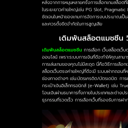
หลังจากการหมุนหลายครั้งการเลือกเกมสล็อตที่มี
ในระยะยาวค่ายใหญ่เช่น PG Slot, Pragmatic Pl
ชัดเจนในหน้าของเกมการจัดการงบประมาณเป็นสิ่ง
และควรตั้งขีดจำกัดในการสูญเสีย
เดิมพันสล็อตแมชชีน ว
เดิมพันสล็อตแมชชีน
การเลือก เว็บสล็อตเว็บ
ออนไลน์ เพราะระบบการเงินที่ดีจะทำให้คุณสาม
การเล่นเกมของคุณไม่มีสะดุด นี่คือวิธีการเลื
สล็อตเว็บตรงค่ายใหญ่ที่ดีจะมี ระบบฝากถอนที
ช่องทางต่างๆ เช่น:บัตรเครดิต/บัตรเดบิต: กา
กระเป๋าเงินอิเล็กทรอนิกส์ (e-Wallet): เช่น T
โอนเงินผ่านธนาคารทั้งภายในประเทศและต่า
ธุรกรรมที่รวดเร็ว การเลือกเว็บที่รองรับการฝากถ