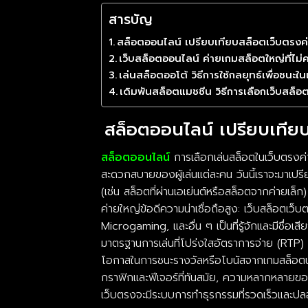
สารบัญ
สล็อตออนไลน์ เปรียบเทียบสล็อตเว็บตรงค
เว็บสล็อตออนไลน์ ค่ายเกมสล็อตใหญ่ที่ไม
เล่นสล็อตออโต้ วิธีการใช้กลยุทธ์เพื่อชนะ
เดิมพันสล็อตแมชชีน วิธีการเลือกเว็บสล็อ
สล็อตออนไลน์ เปรียบเทีย
สล็อตออนไลน์
การเลือกเล่นสล็อตในเว็บตรงค่
สะดวกสบายของผู้เล่นแต่ละคน วันนี้เราจะมาเปร
(เช่น สล็อตที่ผ่านเอเย่นต์หรือสล็อตจากค่ายเล็ก
ค่ายใหญ่ข้อดีความน่าเชื่อถือสูง: เว็บสล็อตเ
Microgaming, และอื่น ๆ เป็นที่รู้จักและมีชื่อ
มาตรฐานการเล่นที่โปร่งใสอัตราการจ่าย (RTP) ส
โอกาสในการชนะรางวัลหรือโบนัสจากเกมสล็อตนั้
กราฟิกและฟีเจอร์ที่ทันสมัย, ความหลากหลายของธ
เว็บตรงจะมีระบบการทำธุรกรรมที่รวดเร็วและปล