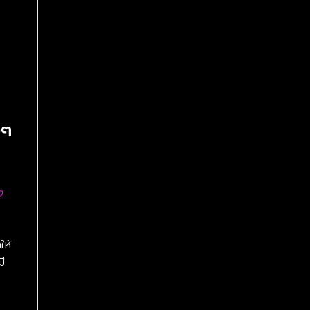
งๆ
ง
ให้
ี