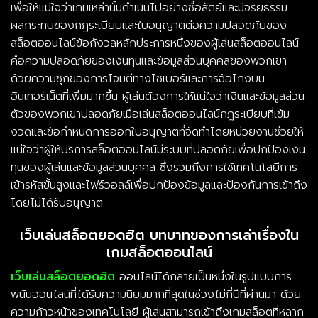
เพื่อให้แน่ใจว่าเกมเหล่านั้นดำเนินไปอย่างซื่อสัตย์และมีจริยธรรม
ผลกระทบของกฎระเบียบและใบอนุญาตต่อความปลอดภัยของ
สล็อตออนไลน์ข้อกังวลหลักประการหนึ่งของผู้เล่นสล็อตออนไลน์
คือความปลอดภัยของเงินทุนและข้อมูลส่วนบุคคลของพวกเขา
ด้วยความชุกของการโจมตีทางไซเบอร์และการฉ้อโกงบน
อินเทอร์เน็ตที่เพิ่มมากขึ้น ผู้เล่นต้องการให้แน่ใจว่าเงินและข้อมูลส่วน
ตัวของพวกเขาปลอดภัยเมื่อเล่นสล็อตออนไลน์กฎระเบียบที่เข้ม
งวดและข้อกำหนดการออกใบอนุญาตที่จัดทำโดยหน่วยงานช่วยให้
แน่ใจว่าผู้ให้บริการสล็อตออนไลน์มีระบบที่ปลอดภัยเพื่อปกป้องเงิน
ทุนของผู้เล่นและข้อมูลส่วนบุคคล ซึ่งรวมถึงการใช้เทคโนโลยีการ
เข้ารหัสขั้นสูงและไฟร์วอลล์เพื่อปกป้องข้อมูลและป้องกันการเข้าถึง
โดยไม่ได้รับอนุญาต
เว็บเล่นสล็อตยอดฮิต บทบาทของการเล่าเรื่องใน
เกมสล็อตออนไลน์
เว็บเล่นสล็อตยอดฮิต
ออนไลน์ได้กลายเป็นหนึ่งในรูปแบบการ
พนันออนไลน์ที่ได้รับความนิยมมากที่สุดในช่วงไม่กี่ปีที่ผ่านมา ด้วย
ความก้าวหน้าของเทคโนโลยี ผู้เล่นสามารถเข้าถึงเกมสล็อตที่หลาก