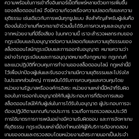
ความพร้อมในการเข้าถึงอินเทอร์เน็ตที่แพร่หลายด้วยการเพิ่มขึ้น
ของสล็อตออนไลน์ จึงมีความกังวลเรื่องความปลอดภัยและความ
ยุติธรรม เช่นเดียวกับการพนันทุกรูปแบบ สิ่งสำคัญสำหรับผู้เล่นคือ
ต้องมั่นใจว่าเกมที่พวกเขาเข้าร่วมนั้นได้รับการควบคุมและอนุญาต
จากหน่วยงานที่มีชื่อเสียง ในบทความนี้ เราจะสำรวจผลกระทบของ
กฎระเบียบและใบอนุญาตต่อความปลอดภัยและความยุติธรรมของ
สล็อตออนไลน์กฎระเบียบและการออกใบอนุญาต: หมายความว่า
อย่างไรกฎระเบียบและการอนุญาตหมายถึงกฎหมาย กฎเกณฑ์
และแนวปฏิบัติที่ควบคุมการทำงานของสล็อตออนไลน์ กฎเหล่านี้มี
ไว้เพื่อปกป้องผู้เล่นและรับรองว่าเกมมีความยุติธรรมและโปร่งใส
ในประเทศส่วนใหญ่ การพนันได้รับการควบคุมและควบคุมโดย
หน่วยงานรัฐบาลหรือองค์กรอิสระ หน่วยงานเหล่านี้มีหน้าที่รับผิด
ชอบในการออกใบอนุญาตให้กับผู้ประกอบการที่ต้องการเสนอ
สล็อตออนไลน์ให้กับผู้เล่นในการได้รับใบอนุญาต ผู้ประกอบการจะ
ต้องปฏิบัติตามเกณฑ์บางประการ รวมถึงการตรวจสอบประวัติ
การใช้มาตรการการพนันอย่างมีความรับผิดชอบ และการจัดหาเกม
ที่ยุติธรรม กฎระเบียบเหล่านี้ยังกำหนดให้ผู้ให้บริการต้องทดสอบ
เกมของตนและตรวจสอบโดยหน่วยงานอิสระภายนอกเป็นประจำ