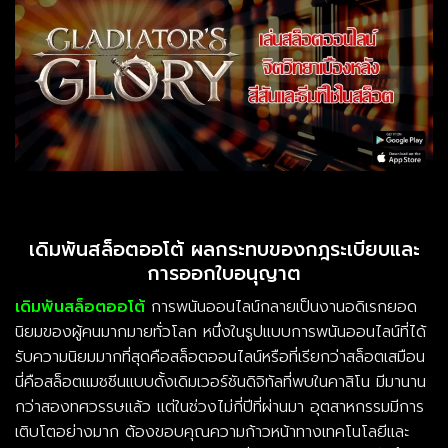
เดิมพันสล็อตออโต้ ผลกระทบของกฎระเบียบและ
การออกใบอนุญาต
เดิมพันสล็อตออโต้
การพนันออนไลน์กลายเป็นงานอดิเรกยอด
นิยมของผู้คนมากมายทั่วโลก หนึ่งในรูปแบบการพนันออนไลน์ที่ได้
รับความนิยมมากที่สุดคือสล็อตออนไลน์หรือที่เรียกว่าสล็อตเสมือน
นี่คือสล็อตแมชชีนแบบดั้งเดิมเวอร์ชันดิจิทัลที่พบในคาสิโน มีมานาน
กว่าสองทศวรรษแล้ว แต่ในช่วงไม่กี่ปีที่ผ่านมา อุตสาหกรรมมีการ
เติบโตอย่างมาก ต้องขอบคุณความก้าวหน้าทางเทคโนโลยีและ