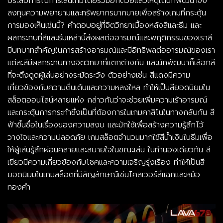
ประสบการณ์การเล่นเกมโดยรวมอีกด้วยแล้วเหตุใดนักพัฒนาจึง
ลงทุนความพยายามและทรัพยากรมากมายเพื่อสร้างเกมที่กระตุ้น
การมองเห็นเช่นนี้? คำตอบอยู่ที่จิตวิทยาเบื้องหลังสีและธีม และ
ผลกระทบที่สีและธีมเหล่านี้ส่งผลต่ออารมณ์และพฤติกรรมของเราสี
มีบทบาทสำคัญในการสร้างอารมณ์และมีอิทธิพลต่ออารมณ์ของเรา
แต่ละสีมีผลกระทบทางจิตวิทยาที่แตกต่างกัน และนักพัฒนาก็เลือกสี
ที่จะดึงดูดผู้เล่นอย่างระมัดระวัง ตัวอย่างเช่น สีแดงมีความ
เกี่ยวข้องกับความตื่นเต้นและความหลงใหล ทำให้เป็นสียอดนิยมใน
สล็อตออนไลน์หลายแห่ง กล่าวกันว่าจะช่วยเพิ่มความเร้าอารมณ์
และกระตุ้นการกระทำซึ่งเป็นที่ต้องการในเกมคาสิโนในทางกลับกัน สี
ฟ้าขึ้นชื่อในเรื่องของความสงบ และมักใช้เพื่อสร้างความรู้สึกไว้
วางใจและความปลอดภัย เกมสล็อตจำนวนมากใช้สีน้ำเงินในธีมเพื่อ
ให้ผู้เล่นรู้สึกผ่อนคลายและสบายใจในขณะเล่น ในทำนองเดียวกัน สี
เขียวมีความเกี่ยวข้องกับโชคและความเจริญรุ่งเรือง ทำให้เป็นสี
ยอดนิยมในเกมสล็อตที่มีสัญลักษณ์เช่นโคลเวอร์สี่แฉกและหม้อ
ทองคำ