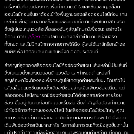
เครื่องมือที่คุณต้องการเพื่อทำความเข้าใจและเชี่ยวชาญสล็อต
ออนไลน์ก่อนอื่นเราต้องเข้าใจพื้นฐานของสล็อตออนไลน์ก่อน เกม
เหล่านี้มีพื้นฐานมาจากสล็อตแมชชีนแบบดั้งเดิมที่พบในคาสิโนจริง
ซึ่งผู้เล่นจะหมุนวงล้อเพื่อลองจับคู่สัญลักษณ์เพื่อชนะ อย่างไร
ก็ตาม ด้วย
สล็อต
ออนไลน์ เกมดังกล่าวเป็นเกมเสมือนจริง
ทั้งหมด และไม่มีกลไกทางกายภาพให้ดึง ผู้เล่นใช้เมาส์หรือหน้าจอ
สัมผัสเพื่อโต้ตอบกับเกมแทนหนึ่งในองค์ประกอบที่
สำคัญที่สุดของสล็อตออนไลน์คือช่องจ่ายเงิน เส้นเหล่านี้เป็นเส้นที่
วิ่งในแนวตั้งและแนวนอนข้ามวงล้อ และกำหนดตำแหน่งที่
สัญลักษณ์จะต้องลงเพื่อกระตุ้นให้เกิดชุดค่าผสมที่ชนะ โดยทั่วไป
แล้วสล็อตแมชชีนแบบดั้งเดิมจะมีช่องจ่ายเงินเพียงช่องเดียว แต่
สล็อตออนไลน์สามารถมีช่องจ่ายเงินได้ตั้งแต่สามถึงหลายร้อย
ช่อง ขึ้นอยู่กับเกมก่อนที่คุณจะเริ่มเล่น สิ่งสำคัญคือต้องทำความ
เข้าใจวิธีการทำงานของเพย์ไลน์ ในสล็อตออนไลน์ส่วนใหญ่ คุณ
สามารถเลือกจำนวนช่องจ่ายเงินที่คุณต้องการเดิมพันได้ ยิ่งคุณ
เดิมพันช่องจ่ายเงินมากเท่าไร โอกาสในการชนะก็จะยิ่งสูงขึ้นเท่านั้น
แต่โปรดจำไว้ว่าแต่ละช่องจ่ายเงินมาพร้อมกับค่าใช้จ่าย ยิ่งคุณเดิม