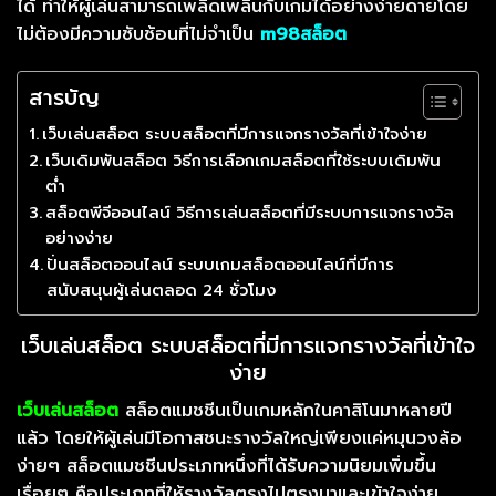
ได้ ทำให้ผู้เล่นสามารถเพลิดเพลินกับเกมได้อย่างง่ายดายโดย
ไม่ต้องมีความซับซ้อนที่ไม่จำเป็น
m98สล็อต
สารบัญ
เว็บเล่นสล็อต ระบบสล็อตที่มีการแจกรางวัลที่เข้าใจง่าย
เว็บเดิมพันสล็อต วิธีการเลือกเกมสล็อตที่ใช้ระบบเดิมพัน
ต่ำ
สล็อตพีจีออนไลน์ วิธีการเล่นสล็อตที่มีระบบการแจกรางวัล
อย่างง่าย
ปั่นสล็อตออนไลน์ ระบบเกมสล็อตออนไลน์ที่มีการ
สนับสนุนผู้เล่นตลอด 24 ชั่วโมง
เว็บเล่นสล็อต ระบบสล็อตที่มีการแจกรางวัลที่เข้าใจ
ง่าย
เว็บเล่นสล็อต
สล็อตแมชชีนเป็นเกมหลักในคาสิโนมาหลายปี
แล้ว โดยให้ผู้เล่นมีโอกาสชนะรางวัลใหญ่เพียงแค่หมุนวงล้อ
ง่ายๆ สล็อตแมชชีนประเภทหนึ่งที่ได้รับความนิยมเพิ่มขึ้น
เรื่อยๆ คือประเภทที่ให้รางวัลตรงไปตรงมาและเข้าใจง่าย