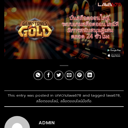
This entry was posted in
บทความlava678
and tagged
lava678
,
สล็อตออนไลน์
,
สล็อตออนไลน์มือถือ
.
ADMIN