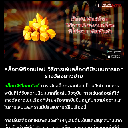
สล็อตพีจีออนไลน์ วิธีการเล่นสล็อตที่มีระบบการแจก
รางวัลอย่างง่าย
สล็อตพีจีออนไลน์
การเล่นสล็อตออนไลน์เป็นหนึ่งในเกมการ
พนันที่ได้รับความนิยมมากที่สุดในปัจจุบัน การเล่นสล็อตให้ได้
รางวัลอาจเป็นเรื่องที่ง่ายหรือยากขึ้นขึ้นอยู่กับความใช่ชามแก่
ในการเล่นและความมีประสบการณ์ในเรื่องนี้
การเล่นสล็อตที่เหมาะสมจะทำให้ผู้เล่นตื่นเต้นและสนุกสนานมาก
ขึ้น สำหรับผู้ที่กำลังเริ่มต้นเล่นสล็อตควรทราบว่าเกมเหล่านี้มี