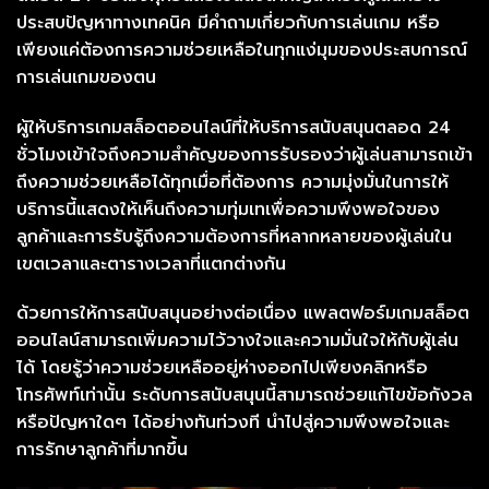
ประสบปัญหาทางเทคนิค มีคำถามเกี่ยวกับการเล่นเกม หรือ
เพียงแค่ต้องการความช่วยเหลือในทุกแง่มุมของประสบการณ์
การเล่นเกมของตน
ผู้ให้บริการเกมสล็อตออนไลน์ที่ให้บริการสนับสนุนตลอด 24
ชั่วโมงเข้าใจถึงความสำคัญของการรับรองว่าผู้เล่นสามารถเข้า
ถึงความช่วยเหลือได้ทุกเมื่อที่ต้องการ ความมุ่งมั่นในการให้
บริการนี้แสดงให้เห็นถึงความทุ่มเทเพื่อความพึงพอใจของ
ลูกค้าและการรับรู้ถึงความต้องการที่หลากหลายของผู้เล่นใน
เขตเวลาและตารางเวลาที่แตกต่างกัน
ด้วยการให้การสนับสนุนอย่างต่อเนื่อง แพลตฟอร์มเกมสล็อต
ออนไลน์สามารถเพิ่มความไว้วางใจและความมั่นใจให้กับผู้เล่น
ได้ โดยรู้ว่าความช่วยเหลืออยู่ห่างออกไปเพียงคลิกหรือ
โทรศัพท์เท่านั้น ระดับการสนับสนุนนี้สามารถช่วยแก้ไขข้อกังวล
หรือปัญหาใดๆ ได้อย่างทันท่วงที นำไปสู่ความพึงพอใจและ
การรักษาลูกค้าที่มากขึ้น