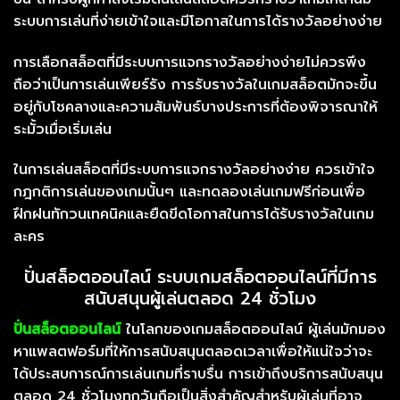
ระบบการเล่นที่ง่ายเข้าใจและมีโอกาสในการได้รางวัลอย่างง่าย
การเลือกสล็อตที่มีระบบการแจกรางวัลอย่างง่ายไม่ควรพึง
ถือว่าเป็นการเล่นเพียร์รัง การรับรางวัลในเกมสล็อตมักจะขึ้น
อยู่กับโชคลางและความสัมพันธ์บางประการที่ต้องพิจารณาให้
ระมั้วเมื่อเริ่มเล่น
ในการเล่นสล็อตที่มีระบบการแจกรางวัลอย่างง่าย ควรเข้าใจ
กฎกติการเล่นของเกมนั้นๆ และทดลองเล่นเกมฟรีก่อนเพื่อ
ฝึกฝนทักวนเทคนิคและยืดขีดโอกาสในการได้รับรางวัลในเกม
ละคร
ปั่นสล็อตออนไลน์ ระบบเกมสล็อตออนไลน์ที่มีการ
สนับสนุนผู้เล่นตลอด 24 ชั่วโมง
ปั่นสล็อตออนไลน์
ในโลกของเกมสล็อตออนไลน์ ผู้เล่นมักมอง
หาแพลตฟอร์มที่ให้การสนับสนุนตลอดเวลาเพื่อให้แน่ใจว่าจะ
ได้ประสบการณ์การเล่นเกมที่ราบรื่น การเข้าถึงบริการสนับสนุน
ตลอด 24 ชั่วโมงทุกวันถือเป็นสิ่งสำคัญสำหรับผู้เล่นที่อาจ