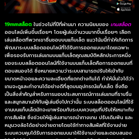
19mmสล็อต
ในช่วงไม่กี่ปีที่ผ่านมา ความนิยมของ
เกมสล็อต
ออนไลน์เพิ่มขึ้นเรื่อยๆ โดยผู้เล่นจำนวนมากขึ้นเรื่อยๆ เลือก
เล่นสล็อตที่พวกเขาชื่นชอบบนแท็บเล็ต แนวโน้มนี้ทำให้เกิดการ
พัฒนาระบบสล็อตออนไลน์ที่ได้รับการออกแบบมาโดยเฉพาะ
เพื่อรองรับการเล่นเกมบนแท็บเล็ต
คุณสมบัติหลักประการหนึ่ง
ของระบบสล็อตออนไลน์ที่ใช้งานบนแท็บเล็ตคือการออกแบบที่
ตอบสนองได้ ซึ่งหมายความว่าระบบสามารถปรับให้เข้ากับ
ขนาดหน้าจอและความละเอียดที่แตกต่างกันได้ ทำให้มั่นใจได้ว่า
เกมจะดูและทำงานได้อย่างดีที่สุดบนอุปกรณ์แท็บเล็ต ซึ่งถือ
เป็นสิ่งสำคัญสำหรับการมอบประสบการณ์การเล่นเกมที่ราบรื่น
และสนุกสนานให้กับผู้เล่น
ยิ่งไปกว่านั้น ระบบสล็อตออนไลน์ที่ใช้
งานบนแท็บเล็ตมักจะมาพร้อมกับระบบควบคุมที่ปรับให้เหมาะกับ
การสัมผัส ซึ่งช่วยให้ผู้เล่นสามารถนำทางเกม ปรับเดิมพัน และ
หมุนวงล้อได้อย่างง่ายดายโดยใช้ท่าทางสัมผัสที่ใช้งานง่าย
ระบบควบคุมได้รับการออกแบบมาให้ใช้งานง่ายและตอบสนอง