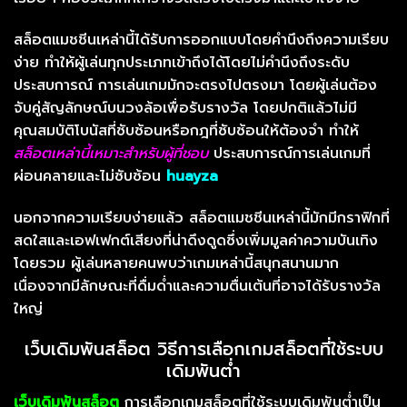
สล็อตแมชชีนเหล่านี้ได้รับการออกแบบโดยคำนึงถึงความเรียบ
ง่าย ทำให้ผู้เล่นทุกประเภทเข้าถึงได้โดยไม่คำนึงถึงระดับ
ประสบการณ์ การเล่นเกมมักจะตรงไปตรงมา โดยผู้เล่นต้อง
จับคู่สัญลักษณ์บนวงล้อเพื่อรับรางวัล โดยปกติแล้วไม่มี
คุณสมบัติโบนัสที่ซับซ้อนหรือกฎที่ซับซ้อนให้ต้องจำ ทำให้
สล็อตเหล่านี้เหมาะสำหรับผู้ที่ชอบ
ประสบการณ์การเล่นเกมที่
ผ่อนคลายและไม่ซับซ้อน
huayza
นอกจากความเรียบง่ายแล้ว สล็อตแมชชีนเหล่านี้มักมีกราฟิกที่
สดใสและเอฟเฟกต์เสียงที่น่าดึงดูดซึ่งเพิ่มมูลค่าความบันเทิง
โดยรวม ผู้เล่นหลายคนพบว่าเกมเหล่านี้สนุกสนานมาก
เนื่องจากมีลักษณะที่ดื่มด่ำและความตื่นเต้นที่อาจได้รับรางวัล
ใหญ่
เว็บเดิมพันสล็อต วิธีการเลือกเกมสล็อตที่ใช้ระบบ
เดิมพันต่ำ
เว็บเดิมพันสล็อต
การเลือกเกมสล็อตที่ใช้ระบบเดิมพันต่ำเป็น