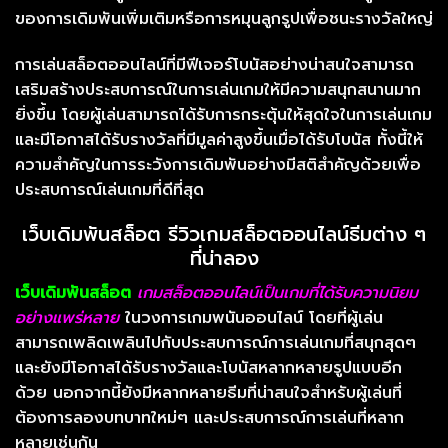
ของการเดิมพันเพิ่มเติมหรือการหมุนลูกรูปเพื่อชนะรางวัลใหญ่
การเล่นสล็อตออนไลน์ที่มีฟีเจอร์โบนัสอย่างน่าสนใจสามารถ
เสริมสร้างประสบการณ์ในการเล่นเกมให้มีความสนุกสนานมาก
ยิ่งขึ้น โดยผู้เล่นสามารถได้รับการกระตุ้นให้สุดใจในการเล่นเกม
และมีโอกาสได้รับรางวัลที่มีมูลค่าสูงขึ้นเมื่อได้รับโบนัส ทั้งนี้ให้
ความสำคัญในการระวังการเดิมพันอย่างมีสติสำคัญด้วยเพื่อ
ประสบการณ์เล่นเกมที่ดีที่สุด
เว็บเดิมพันสล็อต รีวิวเกมสล็อตออนไลน์ธีมต่าง ๆ
ที่น่าลอง
เว็บเดิมพันสล็อต
เกมสล็อตออนไลน์เป็นเกมที่ได้รับความนิยม
อย่างแพร่หลาย
ในวงการเกมพนันออนไลน์ โดยที่ผู้เล่น
สามารถเพลิดเพลินไปกับประสบการณ์การเล่นเกมที่สนุกสุดๆ
และยังมีโอกาสได้รับรางวัลและโบนัสหลากหลายรูปแบบอีก
ด้วย นอกจากนี้ยังมีหลากหลายธีมที่น่าสนใจสำหรับผู้เล่นที่
ต้องการลองบทบาทใหม่ๆ และประสบการณ์การเล่นที่หลาก
หลายเช่นกัน