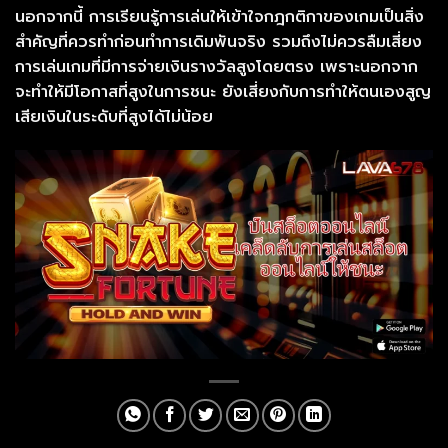
นอกจากนี้ การเรียนรู้การเล่นให้เข้าใจกฎกติกาของเกมเป็นสิ่ง
สำคัญที่ควรทำก่อนทำการเดิมพันจริง รวมถึงไม่ควรลืมเสี่ยง
การเล่นเกมที่มีการจ่ายเงินรางวัลสูงโดยตรง เพราะนอกจาก
จะทำให้มีโอกาสที่สูงในการชนะ ยังเสี่ยงกับการทำให้ตนเองสูญ
เสียเงินในระดับที่สูงได้ไม่น้อย