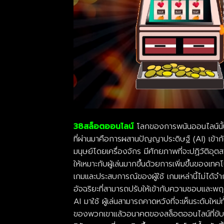
38สล็อตออนไลน์
โลกของการพนันออนไลน์นั้นพัฒ
ที่ผ่านมาคือการผสานปัญญาประดิษฐ์ (AI) เข
มนุษย์โดยเครื่องจักร มีศักยภาพที่จะปฏิวัติอ
ให้เหมาะกับผู้เล่นมากขึ้นด้วยการเพิ่มขึ้นของ
เกมและประสบการณ์ของผู้ใช้ เกมเหล่านี้ไม่ได้จำ
อัจฉริยะที่สามารถปรับให้เข้ากับความชอบและพฤต
AI มาใช้ ผู้เล่นสามารถคาดหวังที่จะเห็นระดับ
ของพวกเขาแล้วอนาคตของสล็อตออนไลน์ที่ขับเค