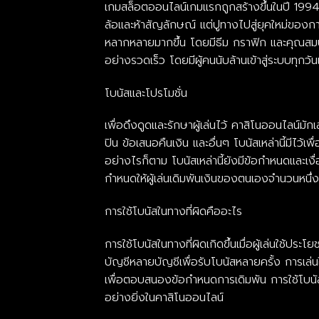
เกมสล็อตออนไลน์เกมแรกถูกสร้างขึ้นในปี 1994
ล้อและห้าสัญลักษณ์ แต่ปูทางไปสู่ยุคใหม่ของ
หลากหลายมากขึ้น โดยมีธีม กราฟิก และคุณสมบัต
อย่างรวดเร็ว โดยมีผู้คนนับล้านเข้าสู่ระบบทุกวั
โบนัสและโปรโมชั่น
เพื่อดึงดูดและรักษาผู้เล่นไว้ คาสิโนออนไลน์ม
ปิน ข้อเสนอคืนเงิน และอื่นๆ โบนัสเหล่านี้มีไ
อย่างไรก็ตาม โบนัสเหล่านี้ยังมีข้อกำหนดและเงื
กำหนดให้ผู้เล่นเดิมพันเงินของตนเองจำนวนหนึ่
การใช้โบนัสในทางที่ผิดคืออะไร
การใช้โบนัสในทางที่ผิดเกิดขึ้นเมื่อผู้เล่นใช้ปร
บัญชีหลายบัญชีเพื่อรับโบนัสหลายครั้ง การเล่น
เพื่อตอบสนองข้อกำหนดการเดิมพัน การใช้โบนัส
อย่างยิ่งในคาสิโนออนไลน์