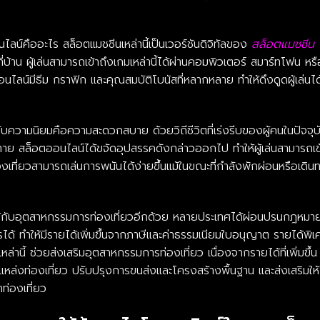
ลน์คืออะไร สล็อตแมชชีนเหล่านี้เป็นเวอร์ชันดิจิทัลของ
สล็อตแมชชีน
่บ้าน ผู้เล่นสามารถเข้าถึงเกมเหล่านี้ได้ผ่านคอมพิวเตอร์ สมาร์ทโฟน หรื
ออนไลน์มีธีม กราฟิก และคุณสมบัติโบนัสที่หลากหลาย ทำให้ดึงดูดผู้เล่นได
รับความนิยมคือความสะดวกสบาย ด้วยวิถีชีวิตที่เร่งรีบของผู้คนในปัจจุบ
าทาย สล็อตออนไลน์ได้ขจัดอุปสรรคดังกล่าวออกไป ทำให้ผู้เล่นสามารถเข
งเที่ยวสามารถเล่นการพนันได้ง่ายขึ้นแม้ในขณะที่กำลังพักผ่อนหรือเดิน
ห้กับอุตสาหกรรมการท่องเที่ยวอีกด้วย หลายประเทศได้ผ่อนปรนกฎหมา
ด้ ทำให้มีรายได้เพิ่มขึ้นจากภาษีและค่าธรรมเนียมใบอนุญาต รายได้พิเศ
ี้ ช่วยส่งเสริมอุตสาหกรรมการท่องเที่ยว เนื่องจากรายได้ที่เพิ่มขึ้น
่งท่องเที่ยว ปรับปรุงการขนส่งและโครงสร้างพื้นฐาน และส่งเสริมให้
่องเที่ยว