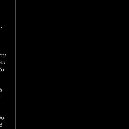
ต
จะ
 การ
ใช้
ไบ
ช้
น
่วย
ช้