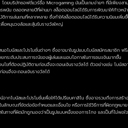
 โดยบริษัทซอฟต์แวร์ชื่อ Microgaming มันเป็นเกมง่ายๆ ที่มีเพียงสา
การพนัน ตลอดหลายปีที่ผ่านมา สล็อตออนไลน์ได้รับการพัฒนาให้ก้าวหน้
ิการเล่นเกมที่หลากหลาย ซึ่งทำให้สล็อตออนไลน์ได้รับความนิยมเพิ่มขึ
นเพื่อหมุนวงล้อและลุ้นรับรางวัลใหญ่
ักเสนอโบนัสและโปรโมชั่นต่างๆ ซึ่งอาจมาในรูปแบบโบนัสสมัครสมาชิก ฟรี
ว้เพื่อยกระดับประสบการณ์ของผู้เล่นและมอบโอกาสในการชนะเงินมากขึ้น
่อนไขที่ต้องปฏิบัติตามก่อนจึงจะถอนเงินรางวัลได้ ตัวอย่างเช่น โบนัสอ
งก่อนจึงจะถอนเงินรางวัลได้
ะโยชน์จากโบนัสและโปรโมชั่นเพื่อให้ได้เปรียบคาสิโน ซึ่งอาจรวมถึงการสร้า
ในลักษณะที่ขัดต่อข้อกำหนดและเงื่อนไข หรือการใช้วิธีการที่ผิดกฎหมาย
ในทางที่ผิดมักถูกมองว่าเป็นรูปแบบหนึ่งของการโกง และเป็นที่ไม่พอใ