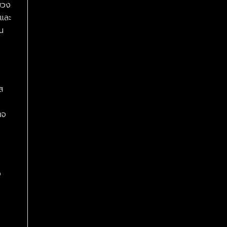
มวง
าและ
้น
ส
าจ
ง
จ