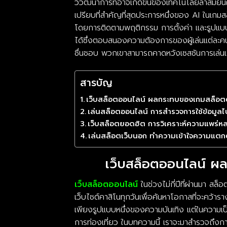
วิวัฒนาการที่อาจเกิดขึ้นของเทคโนโลยีล้ำสมัย
เปรียบที่สำคัญที่สุดประการหนึ่งของ AI ในเก
โดยการติดตามพฤติกรรม การตั้งค่า และรูปแบบข
ได้ซึ่งตอบสนองความต้องการของผู้เล่นแต่ละคนได้
ชื่นชอบ พวกเขาสามารถคาดหวังเซสชันการเล่นเก
สารบัญ
เว็บสล็อตออนไลน์ ผลกระทบของเกมสล็อตต่
เล่นสล็อตออนไลน์ การสำรวจการใช้ข้อมูลไ
เว็บสล็อตยอดฮิต การวิเคราะห์ความแพร่
เล่นสล็อตเว็บนอก ทำความเข้าใจความแตก
เว็บสล็อตออนไลน์ ผ
เว็บสล็อตออนไลน์
ในช่วงไม่กี่ปีที่ผ่านมา สล็
เว็บไซต์คาสิโนทุกวันเพื่อค้นหาโอกาสที่จะคว้า
เพียงรูปแบบหนึ่งของความบันเทิง แต่ในความเป
การท่องเที่ยว ในบทความนี้ เราจะมาสำรวจถึงก