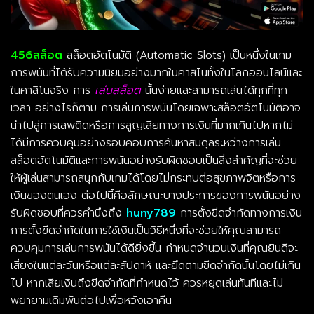
456สล็อต
สล็อตอัตโนมัติ (Automatic Slots) เป็นหนึ่งในเกม
การพนันที่ได้รับความนิยมอย่างมากในคาสิโนทั้งในโลกออนไลน์และ
ในคาสิโนจริง การ
เล่นสล็อต
นั้นง่ายและสามารถเล่นได้ทุกที่ทุก
เวลา อย่างไรก็ตาม การเล่นการพนันโดยเฉพาะสล็อตอัตโนมัติอาจ
นำไปสู่การเสพติดหรือการสูญเสียทางการเงินที่มากเกินไปหากไม่
ได้มีการควบคุมอย่างรอบคอบการค้นหาสมดุลระหว่างการเล่น
สล็อตอัตโนมัติและการพนันอย่างรับผิดชอบเป็นสิ่งสำคัญที่จะช่วย
ให้ผู้เล่นสามารถสนุกกับเกมได้โดยไม่กระทบต่อสุขภาพจิตหรือการ
เงินของตนเอง ต่อไปนี้คือลักษณะบางประการของการพนันอย่าง
รับผิดชอบที่ควรคำนึงถึง
huny789
การตั้งขีดจำกัดทางการเงิน
การตั้งขีดจำกัดในการใช้เงินเป็นวิธีหนึ่งที่จะช่วยให้คุณสามารถ
ควบคุมการเล่นการพนันได้ดียิ่งขึ้น กำหนดจำนวนเงินที่คุณยินดีจะ
เสี่ยงในแต่ละวันหรือแต่ละสัปดาห์ และยึดตามขีดจำกัดนั้นโดยไม่เกิน
ไป หากเสียเงินถึงขีดจำกัดที่กำหนดไว้ ควรหยุดเล่นทันทีและไม่
พยายามเดิมพันต่อไปเพื่อหวังเอาคืน