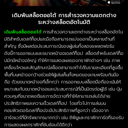
เดิมพันสล็อตออโต้ การสำรวจความแตกต่าง
ระหว่างสล็อตอัตโนมัติ
เดิมพันสล็อตออโต้
การสำรวจความแตกต่างระหว่างสล็อตอัตโน
มัติสำหรับเดสก์ท็อปและมือถือสามารถแบ่งออกเป็นหลายด้านที่
สำคัญ ซึ่งมีผลต่อประสบการณ์ของผู้เล่นทั้งสองแพลตฟอร์ม
ดังนี้การออกแบบและขนาดหน้าจอเดสก์ท็อป: สล็อตสำหรับเดสก์ท็อ
ปมักมีหน้าจอใหญ่ ทำให้การแสดงผลของกราฟิกต่างๆ เช่น ภาพ
เคลื่อนไหวและสัญลักษณ์สล็อตสามารถทำได้ในรายละเอียดที่สูงขึ้น
พื้นที่บนหน้าจอกว้างช่วยให้ผู้เล่นเห็นทั้งหมดของเกมพร้อมกันมือ
ถือ ด้วยขนาดหน้าจอที่เล็กกว่า การออกแบบสล็อตมือถือจะเน้นให้
เหมาะสมกับขนาดหน้าจอและประสบการณ์ที่เป็นมิตรต่อผู้ใช้ เช่น ปุ่ม
ควบคุมที่ขนาดพอดีและการจัดวางที่ทำให้สามารถเล่นได้ง่าย
ประสิทธิภาพและความเร็วเดสก์ท็อป: โดยทั่วไปการเล่นบน
คอมพิวเตอร์เดสก์ท็อปจะมีประสิทธิภาพที่สูงกว่า เนื่องจาก
ฮาร์ดแวร์ที่มีทรัพยากรมากกว่า เช่น ซีพียูและกราฟิกการ์ดที่รองรับ
การแสดงผลกราฟิกที่ซับซ้อนได้ดีกว่า