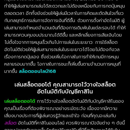
ทำให้ผู้เล่นสามารถเล่นได้สะดวกและไม่ต้องเหนื่อยกับการกดปุ่มหมุน
ตลอดเวลา อีกทั้งยังช่วยให้ผู้เล่นมีเวลาในการคิดและตัดสินใจเกี่ยว
กับกลยุทธ์การเล่นการจัดการเงินที่ดีขึ้น: ด้วยการตั้งค่าอัตโนมัติ ผู้
เล่นสามารถกำหนดจำนวนเงินที่ต้องการเดิมพันในแต่ละรอบได้ ทำให้
สามารถควบคุมงบประมาณได้ดีขึ้น และหลีกเลี่ยงการเสียเงินโดย
ไม่ตั้งใจจากการหมุนเร็วเกินไปการเล่นในระยะยาว: การใช้สล็อต
อัตโนมัติช่วยให้ผู้เล่นสามารถเล่นในระยะยาวได้โดยไม่ต้องกังวล
เรื่องการกดปุ่มเอง ซึ่งช่วยเพิ่มโอกาสในการทำให้เกมมีการหมุน
หลายรอบมากขึ้น โอกาสในการชนะก็เพิ่มขึ้นตามจำนวนการหมุนที่
มากขึ้น
สล็อตออนไลน์168
เล่นสล็อตออโต้ คุณสามารถไว้วางใจสล็อต
อัตโนมัติกับบัญชีคาสิโน
เล่นสล็อตออโต้
การไว้วางใจสล็อตอัตโนมัติกับบัญชีคาสิโนของ
คุณเป็นเรื่องที่ต้องพิจารณาอย่างระมัดระวัง เนื่องจากมีความ
เสี่ยงบางประการที่ผู้เล่นควรรู้จักและเข้าใจ ก่อนที่คุณจะเล่นกับ
สล็อต
อัตโนมัติที่คาสิโนออนไลน์ ควรพิจารณาปัจจัยต่าง ๆ ดังนี้