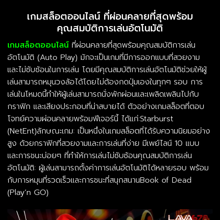
เกมสล็อตออนไลน์ ที่ผ่อนคลายที่สุดพร้อม
คุณสมบัติการเล่นอัตโนมัติ
เกมสล็อตออนไลน์
ที่ผ่อนคลายที่สุดพร้อมคุณสมบัติการเล่น
อัตโนมัติ (Auto Play) มักจะเป็นเกมที่มีการออกแบบที่สวยงาม
และไม่ซับซ้อนในการเล่น โดยมีคุณสมบัติการเล่นอัตโนมัติช่วยให้ผู้
เล่นสามารถหมุนวงล้อได้โดยไม่ต้องกดปุ่มเองในทุกๆ รอบ การ
เล่นในโหมดนี้ทำให้ผู้เล่นสามารถนั่งพักผ่อนและเพลิดเพลินไปกับ
กราฟิก และเสียงประกอบที่น่าสบายได้ ตัวอย่างเกมสล็อตที่ตอบ
โจทย์ความผ่อนคลายพร้อมฟีเจอร์นี้ ได้แก่:Starburst
(NetEnt)ลักษณะเกม: เป็นหนึ่งในเกมสล็อตที่ได้รับความนิยมอย่าง
สูง ด้วยกราฟิกที่สวยงามและการเล่นที่ง่าย มีเพย์ไลน์ 10 แบบ
และการชนะบ่อยๆ ที่ทำให้การเล่นไม่ซับซ้อนคุณสมบัติการเล่น
อัตโนมัติ: ผู้เล่นสามารถตั้งค่าการเล่นอัตโนมัติได้หลายรอบ พร้อม
กับการหมุนที่รวดเร็วและการชนะที่สนุกสนานBook of Dead
(Play’n GO)