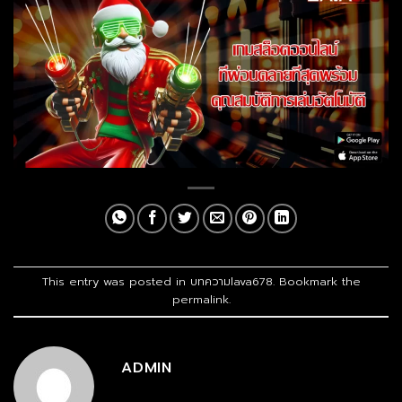
This entry was posted in
บทความlava678
. Bookmark the
permalink
.
ADMIN