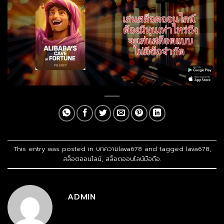
This entry was posted in
บทความlava678
and tagged
lava678
,
สล็อตออนไลน์
,
สล็อตออนไลน์มือถือ
.
ADMIN