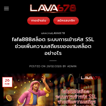
Skip
to
content
ทางเข้าเล่น
สมัครสมาชิก
บทความLAVA678
fafa888สล็อต ระบบการเข้ารหัส SSL
ช่วยเพิ่มความเสถียรของเกมสล็อต
อย่างไร
POSTED ON
26/02/2026
BY
ADMIN
26
ก.พ.