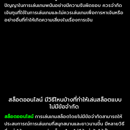
ปัญญาในการเล่นเกมพนันอย่างมีความรับผิดชอบ ควรจำกัด
เงินทุนที่ใช้ในการเล่นเกมและไม่ควรเล่นเกมเพื่อการหาเงินหรือ
อย่างอื่นที่ทำให้เกิดความเสี่ยงในเรื่องการเงิน
สล็อตออนไลน์ มีวิธีไหนบ้างที่ทำให้เล่นสล็อตแบบ
ไม่มีข้อจำกัด
สล็อตออนไลน์
การเล่นเกมสล็อตโดยไม่มีข้อจำกัดสามารถให้
ประสบการณ์การเล่นเกมที่สนุกสนานและยาวนานขึ้น มีหลายวิธี