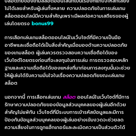
ปลอดภัยของเกมสล็อตออนไลน์ก็เป็นเรื่องที่แทบจะหลีกเลี่ยง
ไม่ได้เลยสำหรับผู้เล่นทั้งหลาย ความปลอดภัยในการเล่นเกม
สล็อตออนไลน์มีความสำคัญเพราะมีผลต่อความเสถียรของผู้
เล่นโดยตรง
bonus99
การเลือกเล่นเกมสล็อตออนไลน์ในเว็บไซต์ที่มีความเป็นมือ
อาชีพและเชื่อถือได้เป็นสิ่งสำคัญเมื่อมองด้านความปลอดภัย
ของเกมสล็อต ผู้เล่นควรตรวจสอบความเชื่อถือได้ของ
เว็บไซต์โดยตรงก่อนที่จะลงทุนในการเล่น การตรวจสอบหลัก
ฐานและความเชื่อถือได้ของแหล่งที่มาก่อนการลงทุนนั้นจะช่วย
ให้ผู้เล่นได้รับความมั่นใจในเรื่องความปลอดภัยขณะเล่นเกม
สล็อต
นอกจากนี้ การเลือกเล่นเกม
สล็อต
ออนไลน์ในเว็บไซต์ที่มีการ
รักษาความปลอดภัยของข้อมูลส่วนบุคคลของผู้เล่นอีกด้วย
สำคัญไม่แพ้กัน เว็บไซต์ที่มีระบบการเข้ารหัสข้อมูลและมีการ
ป้องกันข้อมูลส่วนบุคคลของผู้เล่นอย่างเข้มงวดจะช่วยลด
ความเสี่ยงในการถูกแฮ็กเกอร์และละเมิดความเป็นส่วนตัวได้