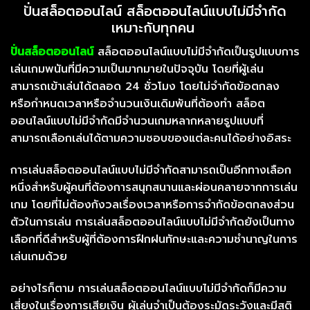
ปั่นสล็อตออนไลน์ สล็อตออนไลน์แบบไม่มีจำกัด
เหมาะกับทุกคน
ปั่นสล็อตออนไลน์
สล็อตออนไลน์แบบไม่มีจำกัดเป็นรูปแบบการ
เล่นเกมพนันที่มีความเป็นมากมายในปัจจุบัน โดยที่ผู้เล่น
สามารถเข้าเล่นได้ตลอด 24 ชั่วโมง โดยไม่จำกัดข้อตกลง
หรือกำหนดเวลาหรือจำนวนเงินเดิมพันที่ต้องทำ สล็อต
ออนไลน์แบบไม่มีจำกัดมีจำนวนเกมหลากหลายรูปแบบที่
สามารถเลือกเล่นได้ตามความชอบของแต่ละคนได้อย่างอิสระ
การเล่นสล็อตออนไลน์แบบไม่มีจำกัดสามารถเป็นอีกทางเลือก
หนึ่งสำหรับผู้คนที่ต้องการสนุกสนานและผ่อนคลายจากการเล่น
เกม โดยที่ไม่ต้องกังวลเรื่องเวลาหรือการจำกัดข้อตกลงส่วน
ตัวในการเล่น การเล่นสล็อตออนไลน์แบบไม่มีจำกัดยังเป็นทาง
เลือกที่ดีสำหรับผู้ที่ต้องการฝึกฝนทักษะและความชำนาญในการ
เล่นเกมด้วย
อย่างไรก็ตาม การเล่นสล็อตออนไลน์แบบไม่มีจำกัดก็มีความ
เสี่ยงในเรื่องการเสียเงิน ผู้เล่นจำเป็นต้องระมัดระวังและมีสติ