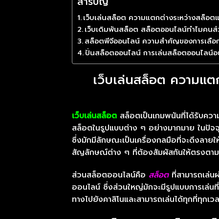
สารบัญ
เว็บเล่นสล็อต ความแตกต่างระหว่างสล็อตแ
เว็บเดิมพันสล็อต สล็อตออนไลน์ทำไมคนส่
สล็อตพีจีออนไลน์ ความสำคัญของการเลือก
ปั่นสล็อตออนไลน์ การเล่นสล็อตออนไลน์อย่า
เว็บเล่นสล็อต ความแตก
เว็บเล่นสล็อต
สล็อตเป็นเกมพนันที่ได้รับคว
สล็อตในรูปแบบต่าง ๆ อย่างมากมาย ในปัจจุบัน
ซึ่งมักมีลักษณะเป็นเครื่องกลมือที่จะดึงลายให
สัญลักษณ์ต่าง ๆ ที่ต้องสัมผัสกันให้ตรงตามเ
ส่วนสล็อตออนไลน์คือ
สล็อต
ที่สามารถเล่นผ
ออนไลน์ ซึ่งส่วนใหญ่มักจะมีรูปแบบการเล่นท
ทางไปยังคาสิโนและสามารถเล่นได้ทุกที่ทุกเวลา