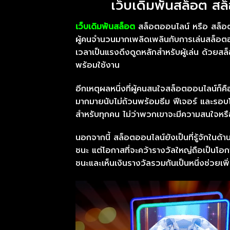
เว็บเดิมพันสล็อต ส
เว็บเดิมพันสล็อต
สล็อตออนไลน์ หรือ สล็อตออ
ผู้คนจำนวนมากเพลิดเพลินกับการเล่นสล็อต
เวลาเป็นแรงดึงดูดหลักสำหรับผู้เล่น ด้วยสล็
พร้อมใช้งาน
อีกเหตุผลหนึ่งที่ผู้คนสนใจสล็อตออนไลน์ก็ค
มากมายนับไม่ถ้วนพร้อมธีม ฟีเจอร์ และรอบโบน
สำหรับทุกคน ไม่ว่าพวกเขาจะมีความสนใจห
นอกจากนี้ สล็อตออนไลน์ยังเป็นที่รู้จักในด
ชนะ แต่โอกาสที่จะคว้ารางวัลใหญ่ถือเป็นโอกาส
ชนะและเห็นเงินรางวัลรวมกันเป็นหนึ่งช่วย