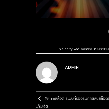
This entry was posted in
บทความ
ADMIN
19mmสล็อต ระบบที่รองรับการเล่นสล็อต
แท็บเล็ต