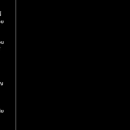
้
วย
อน
์
ูญ
ีย