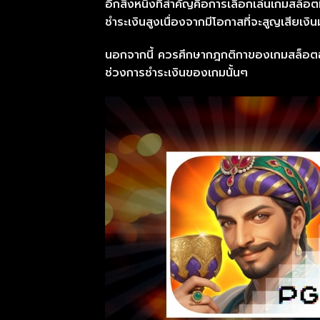
อีกสิ่งหนึ่งที่สำคัญคือการเลือกเล่นเกมสล็อต
ชำระเงินสูงเนื่องจากมีโอกาสที่จะสูญเสียเงิน
นอกจากนี้ ควรศึกษากฎกติกาของเกมสล็อตอย่าง
ช่วงการชำระเงินของเกมนั้นๆ