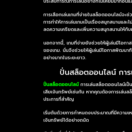
ประสบการณ์การเล่นอย่างที่ไม่เคยมีมาก่อ
การเลือกเล่นเกมที่ง่ายในสล็อตออนไลน์จะช่
การทำให้การเล่นเกมเป็นเรื่องสนุกสนานและไม่ซ
ลดความเครียดและเพิ่มความสนุกสนานให้กับผู
นอกจากนี้, เกมที่ง่ายยังช่วยให้ผู้เล่นมีโอ
ของเกม. นั่นจึงช่วยให้ผู้เล่นมีโอกาสพัฒน
อย่างมากในระยะยาว.
ปั่นสล็อตออนไลน์ การเ
ปั่นสล็อตออนไลน์
การเล่นสล็อตออนไลน์เป็นก
เสียเงินทรัพย์เช่นกัน หากคุณต้องการเล่นส
ประการที่สำคัญ
เริ่มต้นด้วยการกำหนดงบประมาณที่มีความ
เงินทรัพย์ได้อย่างถนัด