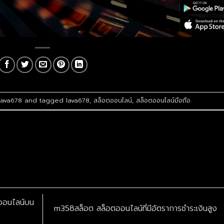
lava678
and tagged
lava678
,
สล็อตออนไลน์
,
สล็อตออนไลน์มือถือ
.
ออนไลน์บน
m358สล็อต สล็อตออนไลน์ที่มีอัตราการชำระเงินสูง