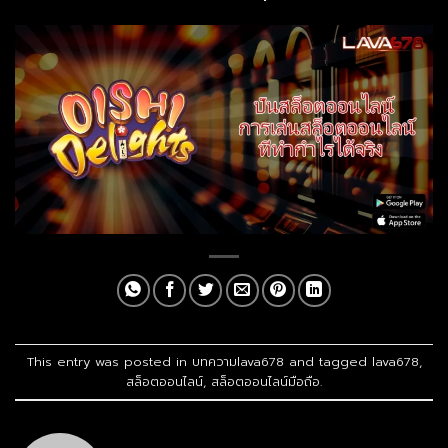
This entry was posted in
บทความlava678
and tagged
lava678
,
สล็อตออนไลน์
,
สล็อตออนไลน์มือถือ
.