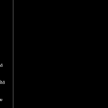
ด้
ได้
วย