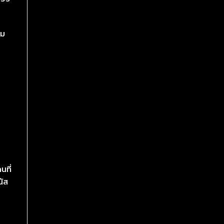
าม
นที่
นัส