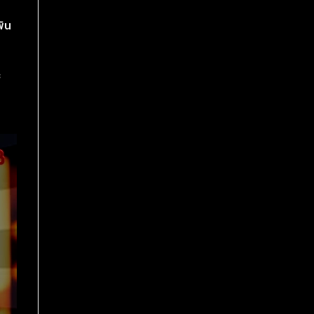
พัน
ะ