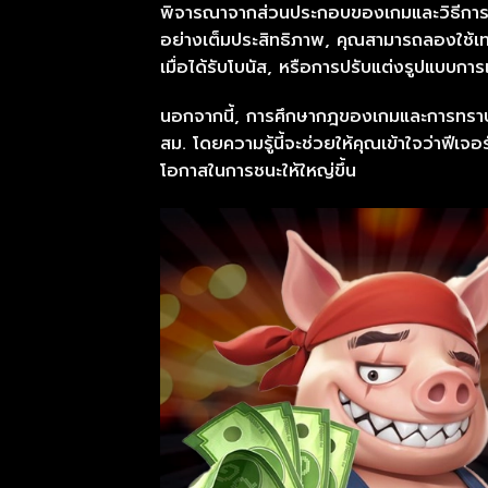
พิจารณาจากส่วนประกอบของเกมและวิธีการเล
อย่างเต็มประสิทธิภาพ, คุณสามารถลองใช้เทคนิ
เมื่อได้รับโบนัส, หรือการปรับแต่งรูปแบบการ
นอกจากนี้, การศึกษากฎของเกมและการทราบเกมท
สม. โดยความรู้นี้จะช่วยให้คุณเข้าใจว่าฟีเจอ
โอกาสในการชนะให้ใหญ่ขึ้น