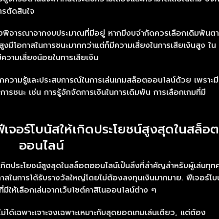
รตัดสินใจ
งพิจารณาจากงบประมาณที่มีอยู่ หากมีงบจำกัดควรเลือกเดิมพันต
สูงมีโอกาสในการชนะมากกว่าแต่ก็มีความเสี่ยงในการเสียเงินสูง ใน
ีความเสี่ยงน้อยในการเสียเงิน
วามรู้และประสบการณ์ในการเล่นเกมสล็อตออนไลน์ด้วย เพราะมี
รชนะ เช่น การรู้จักจัดการเงินในการเดิมพัน การเลือกเกมที่มี
ีเจอร์โบนัสให้เกิดประโยชน์สูงสุดในสล็อต
ออนไลน์
กิดประโยชน์สูงสุดในสล็อตออนไลน์เป็นสิ่งที่สำคัญสำหรับผู้เล่นทุกค
าสในการได้รับรางวัลใหญ่โดยไม่ต้องลงทุนเงินมากมาย. ฟีเจอร์โบ
่มีให้เลือกเล่นจากเว็บไซต์คาสิโนออนไลน์ต่าง ๆ
ดไม่ได้เฉพาะเจาะจงเฉพาะเหมาะกับสุดยอดเกมเล่นเดียว, แต่ต้อง