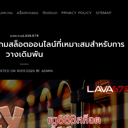
บทความ
สล็อตทดลอง
ติดต่อเรา
PRIVACY POLICY
SITEMAP
บทความLAVA678
เกมสล็อตออนไลน์ที่เหมาะสมสำหรับการ
วางเดิมพัน
OSTED ON
10/05/2026
BY
ADMIN