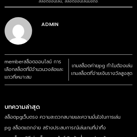
สล็อตออนไลน์
,
สล็อตออนไลน์มือถือ
.
ADMIN
memberสล็อตออนไลน์ การ
เกมสล็อตค่ายpg ทำไมต้องเล่น
เลือกสล็อตที่มีจำนวนวงล้อและ
เกมสล็อตที่จ่ายเงินรางวัลสูงสุด
แถวที่เหมาะสม
บทความล่าสุด
สล็อตpgเว็บตรง ความสะดวกสบายและความมั่นใจในการเล่น
pg สล็อตแตกง่าย สร้างประสบการณ์เล่นเกมที่น่าทึ่ง