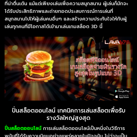
ที่น่าตื่นเต้น แม้แต่เพียงเล่นเพื่อความสนุกสนาน ผู้เล่นก็มักจะ
ได้รับประสิทธิภาพและถ่ายทอดประสบการณ์การเล่นที่
สนุกสนานไปให้ผู้เล่นคนอื่นๆ และสร้างความประทับใจให้กับผู้
เล่นทุกคนที่มีโอกาสได้เข้ามาเล่นเกมสล็อต 3D นี้
ปั่นสล็อตออนไลน์ เทคนิคการเล่นสล็อตเพื่อรับ
รางวัลใหญ่สูงสุด
ปั่นสล็อตออนไลน์
การเล่นสล็อตออนไลน์เป็นหนึ่งในวิธีการ
พนันที่ได้รับความนิยมอย่างแพร่หลายในปัจจุบัน ไม่ว่าจะเป็น