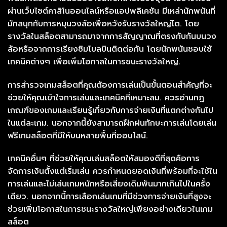
ผ่านเว็บไซต์คาสิโนออนไลน์หรือแอปพลิเคชัน มีเหล่านักพนันที่
มักสนุกกับการหมุนวงล้อเพื่อหวังรับรางวัลใหญ่โต. โดย
รางวัลในสล็อตสามารถมาจากการสัญญาณที่ตรงกับกันบนวง
ล้อหรือจากการเรียงซิมโบลบินติดต่อกัน โดยนักพนันชอบใช้
เทคนิคต่างๆ เพื่อเพิ่มโอกาสในการชนะรางวัลใหญ่.
การสำรวจเกมสล็อตที่คุณต้องการเล่นเป็นขั้นตอนสำคัญที่จะ
ช่วยให้คุณเข้าใจการเล่นและเทคนิคที่เหมาะสม. ควรอ่านกฎ
เกณฑ์ของเกมและเรียนรู้เกี่ยวกับการจ่ายเงินที่แตกต่างกันไป
ในแต่ละเกม. นอกจากนี้ยังสามารถฝึกฝนทักษะการเล่นโดยเล่น
ฟรีเกมสล็อตที่มีให้บนหลายพื้นที่ออนไลน์.
เทคนิคอื่นๆ ที่ช่วยให้คุณเล่นสล็อตให้สมองดีที่สุดคือการ
จัดการเงินตั้งแต่เริ่มเล่น ควรกำหนดยอดเงินที่พร้อมที่จะใช้ใน
การเล่นและไม่เล่นเกมหนักหรือเสี่ยงเดิมพันมากเกินไปในครั้ง
เดียว. นอกจากนี้การเลือกเล่นเกมที่มีช่วงการจ่ายเงินที่สูงจะ
ช่วยเพิ่มโอกาสในการชนะรางวัลใหญ่เพียงอย่างเดียวในเกม
สล็อต