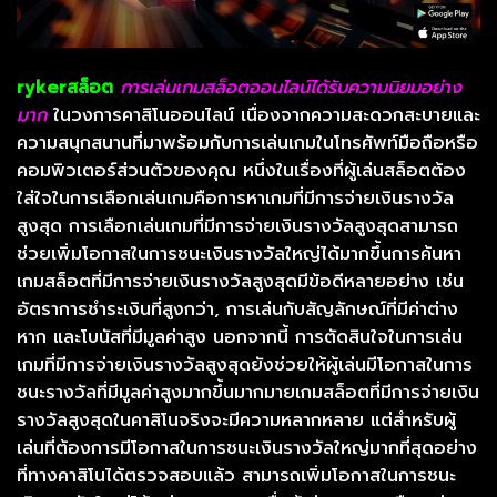
rykerสล็อต
การเล่นเกมสล็อตออนไลน์ได้รับความนิยมอย่าง
มาก
ในวงการคาสิโนออนไลน์ เนื่องจากความสะดวกสะบายและ
ความสนุกสนานที่มาพร้อมกับการเล่นเกมในโทรศัพท์มือถือหรือ
คอมพิวเตอร์ส่วนตัวของคุณ หนึ่งในเรื่องที่ผู้เล่นสล็อตต้อง
ใส่ใจในการเลือกเล่นเกมคือการหาเกมที่มีการจ่ายเงินรางวัล
สูงสุด การเลือกเล่นเกมที่มีการจ่ายเงินรางวัลสูงสุดสามารถ
ช่วยเพิ่มโอกาสในการชนะเงินรางวัลใหญ่ได้มากขึ้น
การค้นหา
เกมสล็อตที่มีการจ่ายเงินรางวัลสูงสุดมีข้อดีหลายอย่าง เช่น
อัตราการชำระเงินที่สูงกว่า, การเล่นกับสัญลักษณ์ที่มีค่าต่าง
หาก และโบนัสที่มีมูลค่าสูง นอกจากนี้ การตัดสินใจในการเล่น
เกมที่มีการจ่ายเงินรางวัลสูงสุดยังช่วยให้ผู้เล่นมีโอกาสในการ
ชนะรางวัลที่มีมูลค่าสูงมากขึ้น
มากมายเกมสล็อตที่มีการจ่ายเงิน
รางวัลสูงสุดในคาสิโนจริงจะมีความหลากหลาย แต่สำหรับผู้
เล่นที่ต้องการมีโอกาสในการชนะเงินรางวัลใหญ่มากที่สุดอย่าง
ที่ทางคาสิโนได้ตรวจสอบแล้ว สามารถเพิ่มโอกาสในการชนะ