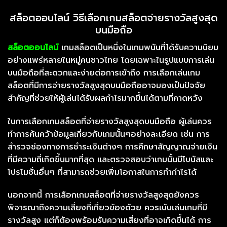
สล็อตออนไลน์ วิธีเลือกเกมสล็อตจ่ายรางวัลสูงสุด
บนมือถือ
สล็อตออนไลน์
เกมสล็อตเป็นหนึ่งในเกมพนันที่ได้รับความนิยม
อย่างแพร่หลายในหมู่คนชาวไทย โดยเฉพาะในรูปแบบการเล่น
บนมือถือที่สะดวกและง่ายต่อการเข้าถึง การเลือกเล่นเกม
สล็อตที่มีการจ่ายรางวัลสูงสุดบนมือถืออาจมองเป็นปัจจัย
สำคัญที่ช่วยให้ผู้เล่นได้รับผลกำไรมากขึ้นได้ตามที่คาดหวัง
ในการเลือกเกมสล็อตที่จ่ายรางวัลสูงสุดบนมือถือ ผู้เล่นควร
ทำการค้นคว้าข้อมูลเกี่ยวกับเกมนั้นๆอย่างละเอียด เช่น การ
สำรวจช่องทางการชำระเงินต่างๆ การศึกษาสัญญาณจ่ายเงิน
ที่มีความถี่เกิดขึ้นมากที่สุด และตรวจสอบว่าเกมนั้นมีโบนัสและ
โปรโมชั่นอื่นๆ ที่สามารถช่วยเพิ่มโอกาสในการทำกำไรได้
นอกจากนี้ การเลือกเกมสล็อตที่จ่ายรางวัลสูงสุดยังควร
พิจารณาถึงความเสี่ยงที่เกี่ยวข้องด้วย ควรเน้นเล่นเกมที่มี
รางวัลสูง แต่ก็ต้องพร้อมรับความเสี่ยงที่อาจเกิดขึ้นได้ การ