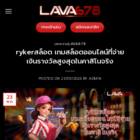
Skip
to
content
ทางเข้าเล่น
สมัครสมาชิก
บทความLAVA678
rykerสล็อต เกมสล็อตออนไลน์ที่จ่าย
เงินรางวัลสูงสุดในคาสิโนจริง
POSTED ON
23/05/2026
BY
ADMIN
23
พ.ค.