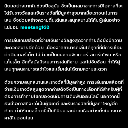
นิยมอย่างมากในช่วงปัจจุบัน ซึ่งเป็นผลมาจากการมีโอกาสที่จะ
ได้รับรางวัลและเงินรางวัลที่มีมูลค่าสูงมากเมื่อเราชนะในการ
เล่น ซึ่งช่วยสร้างความตื่นเต้นและสนุกสนานให้กับผู้เล่นอย่าง
แน่นอน
meetang168
การเล่นเกมสล็อตที่จ่ายเงินรางวัลสูงสุดจากค่ายดังยังมีความ
สะดวกสบายอีกด้วย เนื่องจากสามารถเล่นได้ทุกที่ที่มีการเชื่อม
ต่ออินเทอร์เน็ต ไม่ว่าจะเป็นบนคอมพิวเตอร์ สมาร์ทโฟน หรือ
แท็บเล็ต อีกทั้งยังมีระบบการเล่นที่ง่าย และไม่ซับซ้อน ทำให้ผู้
เล่นทุกคนสามารถเข้าใจและเริ่มเล่นได้ตามความสะดวก
ด้วยความสนุกสนานและรางวัลที่มีมูลค่าสูง การเล่นเกมสล็อตที่
จ่ายเงินรางวัลสูงสุดจากค่ายดังจึงเป็นทางเลือกที่ดีสำหรับผู้ที่
ต้องการท้าทายโชคของตนในการเดิมพันออนไลน์ นอกจากนี้
ยังมีโอกาสที่จะได้เป็นผู้โชคดี และรับรางวัลที่มีมูลค่าใหญ่อีก
ด้วย ทำให้เกมสล็อตนี้เป็นที่นิยมและน่าสนใจอย่างยิ่งในวงการ
คาสิโนออนไลน์