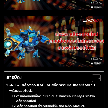
สารบัญ
slotxo สล็อตออนไลน์ เกมสล็อตออนไลน์หลายร้อยเกม
พร้อมรอบโบนัส
การเลือกเกมสล็อต ที่เหมาะกับสไตล์การเล่นของคุณ slotxo
สล็อตออนไลน์
สล็อตออนไลน์ จำนวนมากมีทั้งโชคและทักษะผสมกัน